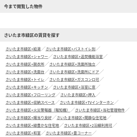
今まで閲覧した物件
さいたま市緑区の賃貸を探す
さいたま市緑区+給湯
さいたま市緑区+バストイレ別
さいたま市緑区+シャワー
さいたま市緑区+追焚機能浴室
さいたま市緑区+脱衣所
さいたま市緑区+洗面所独立
さいたま市緑区+洗面台
さいたま市緑区+洗面所にドア
さいたま市緑区+トイレ
さいたま市緑区+ガスコンロ可
さいたま市緑区+キッチン
さいたま市緑区+浴室に窓
さいたま市緑区+フローリング
さいたま市緑区+押入
さいたま市緑区+収納スペース
さいたま市緑区+TVインターホン
さいたま市緑区+火災警報器（報知機）
さいたま市緑区+当社管理物件
さいたま市緑区+陽当り良好
さいたま市緑区+閑静な住宅地
さいたま市緑区+緑豊かな住宅地
さいたま市緑区+2沿線利用可
さいたま市緑区+和室
さいたま市緑区+畳コーナー