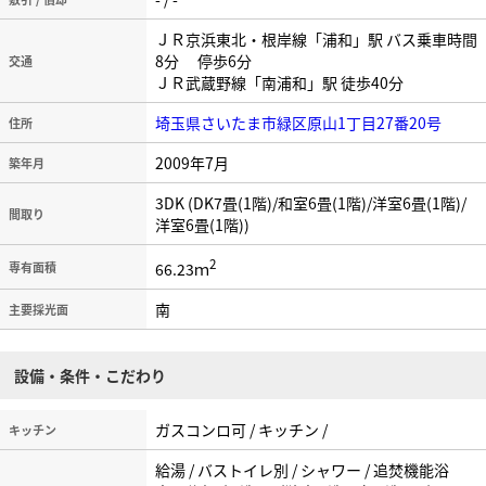
ＪＲ京浜東北・根岸線「浦和」駅 バス乗車時間
8分 停歩6分
交通
ＪＲ武蔵野線「南浦和」駅 徒歩40分
埼玉県さいたま市緑区原山1丁目27番20号
住所
2009年7月
築年月
3DK (DK7畳(1階)/和室6畳(1階)/洋室6畳(1階)/
間取り
洋室6畳(1階))
2
66.23ｍ
専有面積
南
主要採光面
設備・条件・こだわり
ガスコンロ可 / キッチン /
キッチン
給湯 / バストイレ別 / シャワー / 追焚機能浴