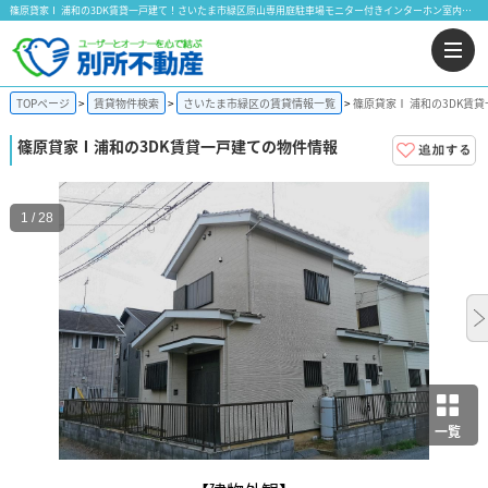
篠原貸家Ⅰ 浦和の3DK賃貸一戸建て！さいたま市緑区原山専用庭駐車場モニター付きインターホン室内洗濯機置場｜株式会社 別所不動産
TOPページ
賃貸物件検索
さいたま市緑区の賃貸情報一覧
篠原貸家Ⅰ 浦和の3DK賃
篠原貸家Ⅰ
浦和の3DK賃貸一戸建ての物件情報
1 / 28
一覧