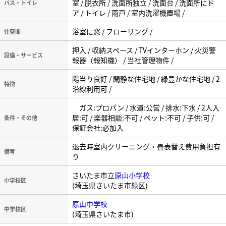
室 / 脱衣所 / 洗面所独立 / 洗面台 / 洗面所にド
バス・トイレ
ア / トイレ / 雨戸 / 室内洗濯機置場 /
浴室に窓 / フローリング /
住空間
押入 / 収納スペース / TVインターホン / 火災警
設備・サービス
報器（報知機） / 当社管理物件 /
陽当り良好 / 閑静な住宅地 / 緑豊かな住宅地 / 2
特徴
沿線利用可 /
ガス:プロパン / 水道:公営 / 排水:下水 / 2人入
居:可 / 楽器相談:不可 / ペット:不可 / 子供:可 /
条件・その他
保証会社:必加入
退去時室内クリーニング・畳表替え費用負担有
備考
り
さいたま市立
原山小学校
小学校区
(埼玉県さいたま市緑区)
原山中学校
中学校区
(埼玉県さいたま市)