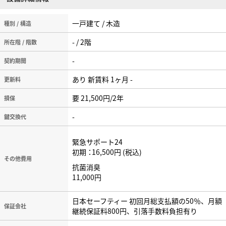
一戸建て / 木造
種別 / 構造
- / 2階
所在階 / 階数
-
契約期間
あり 新賃料 1ヶ月 -
更新料
要 21,500円/2年
損保
-
鍵交換代
緊急サポート24
初期
16,500円
税込
その他費用
抗菌消臭
11,000円
日本セーフティー 初回月総支払額の50％、月額
保証会社
継続保証料800円、引落手数料負担有り