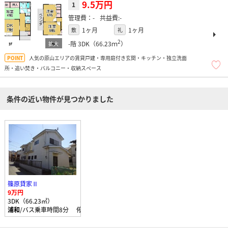
9.5万円
1
-
-
1ヶ月
1ヶ月
敷
礼
2
-階
3DK（66.23ｍ
）
人気の原山エリアの賃貸戸建・専用庭付き玄関・キッチン・独立洗面
所・追い焚き・バルコニー・収納スペース
条件の近い物件が見つかりました
篠原貸家Ⅱ
9万円
3DK（66.23㎡）
浦和
/バス乗車時間8分 停歩6分