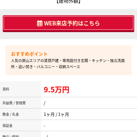
【建物外観】
WEB来店予約はこちら
人気の原山エリアの賃貸戸建・専用庭付き玄関・キッチン・独立洗面
所・追い焚き・バルコニー・収納スペース
9.5万円
賃料
/
共益費 / 管理費
1ヶ月 / 1ヶ月
敷金 / 礼金
-
保証金
- / -
敷引 / 償却