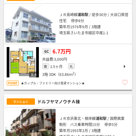
ＪＲ高崎線
浦和駅
/ 徒歩36分 / 大谷口県営
住宅 停歩8分
築年月1976年9月 / 3階建
埼玉県さいたま市緑区中尾1-1
6.7万円
6C
3,000円
1.5ヶ月
敷
礼
2
3階
3DK（63.86ｍ
）
★カップル・ファミリー向け賃貸マンション★
ドルフヤマノウチＡ棟
マンション
ＪＲ京浜東北・根岸線
浦和駅
/ 国際興業
駒形 バス乗車時間15分 停歩5分
築年月1993年2月 / 3階建