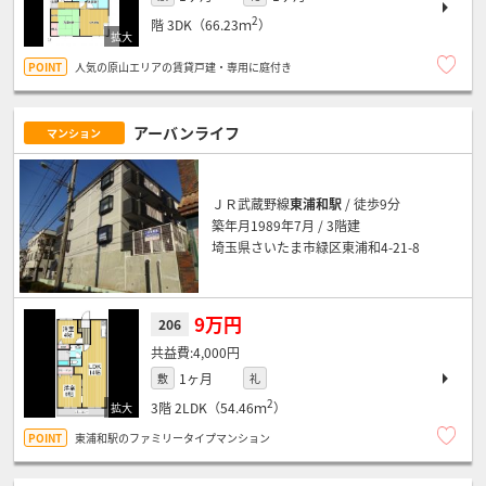
2
階
3DK（66.23ｍ
）
人気の原山エリアの賃貸戸建・専用に庭付き
アーバンライフ
マンション
ＪＲ武蔵野線
東浦和駅
/ 徒歩9分
築年月1989年7月 / 3階建
埼玉県さいたま市緑区東浦和4-21-8
9万円
206
4,000円
1ヶ月
敷
礼
2
3階
2LDK（54.46ｍ
）
東浦和駅のファミリータイプマンション