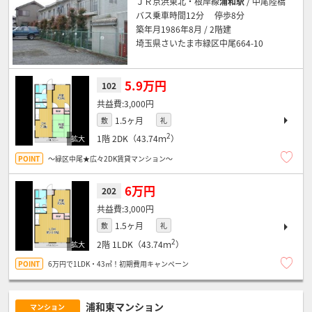
ＪＲ京浜東北・根岸線
浦和駅
/ 中尾陸橋
バス乗車時間12分 停歩8分
築年月1986年8月 / 2階建
埼玉県さいたま市緑区中尾664-10
5.9万円
102
3,000円
1.5ヶ月
敷
礼
2
1階
2DK（43.74ｍ
）
～緑区中尾★広々2DK賃貸マンション～
6万円
202
3,000円
1.5ヶ月
敷
礼
2
2階
1LDK（43.74ｍ
）
6万円で1LDK・43㎡！初期費用キャンペーン
浦和東マンション
マンション