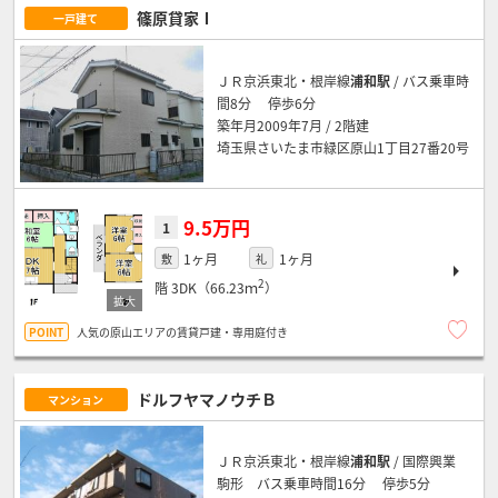
篠原貸家Ⅰ
一戸建て
ＪＲ京浜東北・根岸線
浦和駅
/ バス乗車時
間8分 停歩6分
築年月2009年7月 / 2階建
埼玉県さいたま市緑区原山1丁目27番20号
9.5万円
1
1ヶ月
1ヶ月
敷
礼
2
階
3DK（66.23ｍ
）
人気の原山エリアの賃貸戸建・専用庭付き
ドルフヤマノウチＢ
マンション
ＪＲ京浜東北・根岸線
浦和駅
/ 国際興業
駒形 バス乗車時間16分 停歩5分