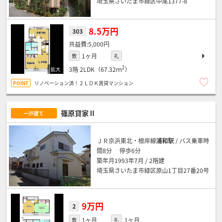
埼玉県さいたま市緑区中尾1377-8
8.5万円
303
5,000円
1ヶ月
敷
礼
2
3階
2LDK（67.32ｍ
）
リノベーション済！２ＬＤＫ賃貸マンション
篠原貸家Ⅱ
一戸建て
ＪＲ京浜東北・根岸線
浦和駅
/ バス乗車時
間8分 停歩6分
築年月1993年7月 / 2階建
埼玉県さいたま市緑区原山1丁目27番20号
9万円
2
1ヶ月
1ヶ月
敷
礼