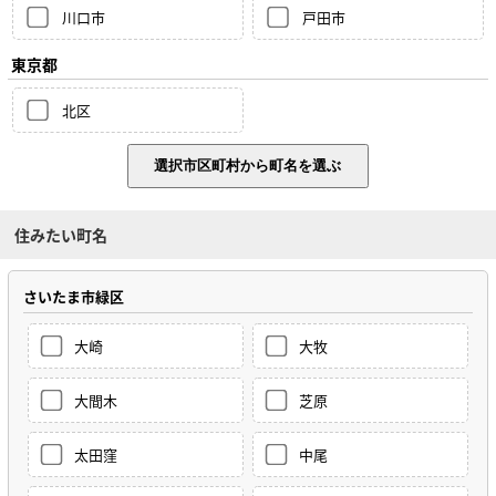
川口市
戸田市
東京都
北区
住みたい町名
さいたま市緑区
大崎
大牧
大間木
芝原
太田窪
中尾