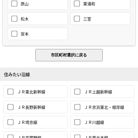
原山
東浦和
松木
三室
宮本
住みたい沿線
ＪＲ東北新幹線
ＪＲ上越新幹線
ＪＲ長野新幹線
ＪＲ京浜東北・根岸線
ＪＲ埼京線
ＪＲ川越線
ＪＲ武蔵野線
ＪＲ東北本線