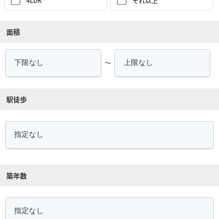
4LDK
それ以上
面積
～
駅徒歩
築年数