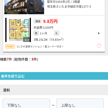
築年月1993年2月 / 3階建
埼玉県さいたま市緑区中尾1377-5
9.8万円
303
5,000円
1ヶ月
敷
礼
2
3階
2SLDK（74.85ｍ
）
3ＬＤＫ賃貸マンション！畳コーナー付き！
棟数
7
件 (総物件数：
8
件)
条件を絞り込む
賃料
～