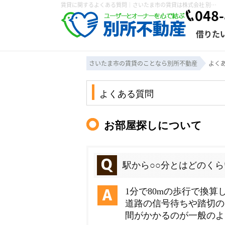
賃貸に関するよくある質問｜さいたま市の賃貸は株式会社 別所不動産
048-
借りた
さいたま市の賃貸のことなら別所不動産
よく
条件から探す
賃貸管理について
売買物件一覧
不動産売却について
入居者様専用ページ
会社概要
スタッフ紹介
学区から探す
購入時の諸費用
賃貸経営塾
住み替え
退去申請フォ
保存した検索条件
賃貸法律相談室
諸費用
個人情報の取り扱い
仲介と買取の違い
賃貸契約までの
カスタマーハ