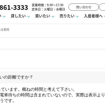
861-3333
営業時間：9:30～17:30
問い合わせ
定休日：火曜日・水曜日
い
貸したい
買いたい
売りたい
入居者様へ
ある質問
ーム
お知らせ
町名から探す
賃貸Q&A
購入までの流れ
借地底地
駐車場解約フォーム
お客様の声
相続
空室対策
駐車場を探す
よくある質問
仲介手数料について
街紹介
業界ニュース
お気に入り一覧
マンションVS
お問い合わ
流れ
ラスメントに対する基本方針
必要な書類
よくある質問
売却の流れ
不動産用語・賃貸用語集
高く売るポイント