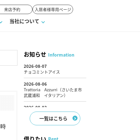
来店予約
入居者様専用ページ
当社について
お知らせ
Information
戸建て
せ
ワンポイント税務
業者の選び方
物件閲覧履歴
来店予約
賃貸vs持ち家
媒介契約の種類
オーナー座談会
よくある質問
一覧はこちら
借りたい
Rent