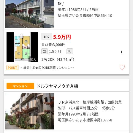
駅
/
築年月1986年8月 / 2階建
埼玉県さいたま市緑区中尾664-10
5.9万円
102
3,000円
1.5ヶ月
敷
礼
2
1階
2DK（43.74ｍ
）
～緑区中尾★広々2DK賃貸マンション～
ドルフヤマノウチＡ棟
マンション
ＪＲ京浜東北・根岸線
浦和駅
/ 国際興業
駒形 バス乗車時間15分 停歩5分
築年月1993年2月 / 3階建
埼玉県さいたま市緑区中尾1377-8