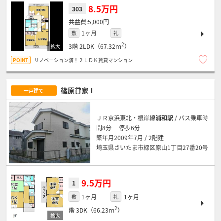
8.5万円
303
5,000円
1ヶ月
敷
礼
2
3階
2LDK（67.32ｍ
）
リノベーション済！２ＬＤＫ賃貸マンション
篠原貸家Ⅰ
一戸建て
ＪＲ京浜東北・根岸線
浦和駅
/ バス乗車時
間8分 停歩6分
築年月2009年7月 / 2階建
埼玉県さいたま市緑区原山1丁目27番20号
9.5万円
1
1ヶ月
1ヶ月
敷
礼
2
階
3DK（66.23ｍ
）