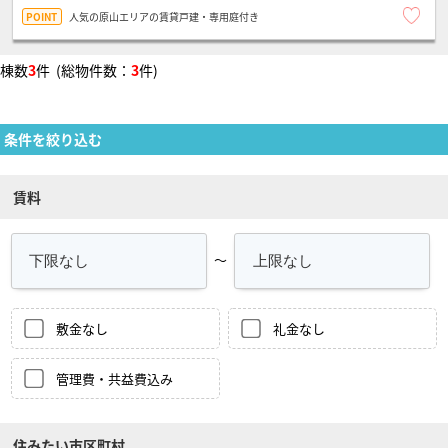
人気の原山エリアの賃貸戸建・専用庭付き
棟数
3
件 (総物件数：
3
件)
条件を絞り込む
賃料
～
敷金なし
礼金なし
管理費・共益費込み
住みたい市区町村