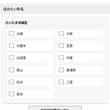
住みたい町名
さいたま市緑区
大崎
大牧
大間木
芝原
太田窪
中尾
原山
東浦和
松木
三室
宮本