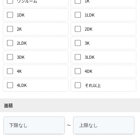
ワンルーム
1K
1DK
1LDK
2K
2DK
2LDK
3K
3DK
3LDK
4K
4DK
4LDK
それ以上
面積
～