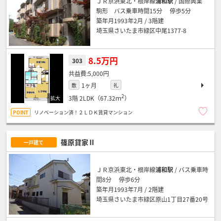
ＪＲ京浜東北・根岸線
浦和駅
/ 国際興業
駒形 バス乗車時間15分 停歩5分
築年月1993年2月 / 3階建
埼玉県さいたま市緑区中尾1377-8
8.5万円
303
5,000円
1ヶ月
敷
礼
2
3階
2LDK（67.32ｍ
）
リノベーション済！２ＬＤＫ賃貸マンション
篠原貸家Ⅱ
一戸建て
ＪＲ京浜東北・根岸線
浦和駅
/ バス乗車時
間8分 停歩6分
築年月1993年7月 / 2階建
埼玉県さいたま市緑区原山1丁目27番20号