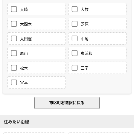
大崎
大牧
大間木
芝原
太田窪
中尾
原山
東浦和
松木
三室
宮本
住みたい沿線