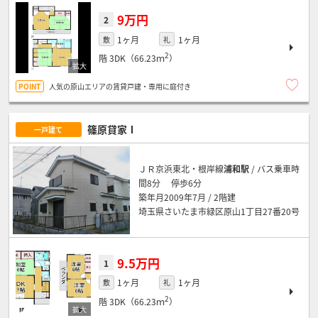
9万円
2
1ヶ月
1ヶ月
敷
礼
2
階
3DK（66.23ｍ
）
人気の原山エリアの賃貸戸建・専用に庭付き
篠原貸家Ⅰ
一戸建て
ＪＲ京浜東北・根岸線
浦和駅
/ バス乗車時
間8分 停歩6分
築年月2009年7月 / 2階建
埼玉県さいたま市緑区原山1丁目27番20号
9.5万円
1
1ヶ月
1ヶ月
敷
礼
2
階
3DK（66.23ｍ
）