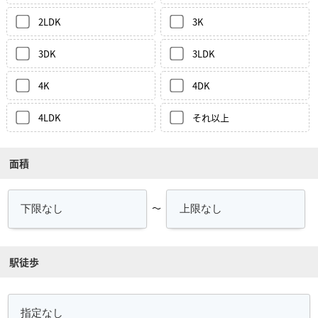
2LDK
3K
3DK
3LDK
4K
4DK
4LDK
それ以上
面積
～
駅徒歩