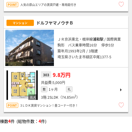
人気の原山エリアの賃貸戸建・専用庭付き
ドルフヤマノウチＢ
マンション
ＪＲ京浜東北・根岸線
浦和駅
/ 国際興業
駒形 バス乗車時間16分 停歩5分
築年月1993年2月 / 3階建
埼玉県さいたま市緑区中尾1377-5
9.8万円
303
5,000円
1ヶ月
敷
礼
2
3階
2SLDK（74.85ｍ
）
3ＬＤＫ賃貸マンション！畳コーナー付き！
棟数
4
件 (総物件数：
4
件)