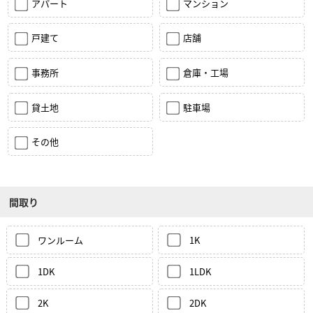
アパート
マンション
戸建て
店舗
事務所
倉庫・工場
貸土地
駐車場
その他
間取り
ワンルーム
1K
1DK
1LDK
2K
2DK