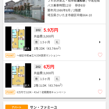
ＪＲ京浜東北・根岸線
浦和駅
/ 中尾陸橋
バス乗車時間12分 停歩8分
築年月1986年8月 / 2階建
埼玉県さいたま市緑区中尾664-10
5.9万円
102
3,000円
1.5ヶ月
敷
礼
2
1階
2DK（43.74ｍ
）
～緑区中尾★広々2DK賃貸マンション～
6万円
202
3,000円
1.5ヶ月
敷
礼
2
2階
1LDK（43.74ｍ
）
6万円で1LDK・43㎡！初期費用キャンペーン
サン・ファミーユ
アパート