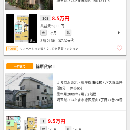
埼玉県さいたま市緑区中尾1377-8
8.5万円
303
5,000円
1ヶ月
敷
礼
2
3階
2LDK（67.32ｍ
）
リノベーション済！２ＬＤＫ賃貸マンション
篠原貸家Ⅰ
一戸建て
ＪＲ京浜東北・根岸線
浦和駅
/ バス乗車時
間8分 停歩6分
築年月2009年7月 / 2階建
埼玉県さいたま市緑区原山1丁目27番20号
9.5万円
1
1ヶ月
1ヶ月
敷
礼