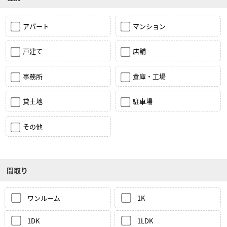
アパート
マンション
戸建て
店舗
事務所
倉庫・工場
貸土地
駐車場
その他
間取り
ワンルーム
1K
1DK
1LDK