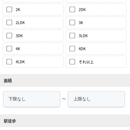
2K
2DK
2LDK
3K
3DK
3LDK
4K
4DK
4LDK
それ以上
面積
～
駅徒歩