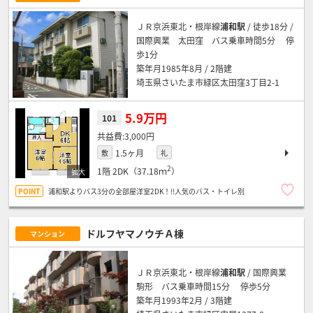
ＪＲ京浜東北・根岸線
浦和駅
/ 徒歩18分 /
国際興業 太田窪 バス乗車時間5分 停
歩1分
築年月1985年8月 / 2階建
埼玉県さいたま市緑区太田窪3丁目2-1
5.9万円
101
3,000円
1.5ヶ月
敷
礼
2
1階
2DK（37.18ｍ
）
浦和駅よりバス3分の全部屋洋室2DK！!!人気のバス・トイレ別
ドルフヤマノウチＡ棟
マンション
ＪＲ京浜東北・根岸線
浦和駅
/ 国際興業
駒形 バス乗車時間15分 停歩5分
築年月1993年2月 / 3階建