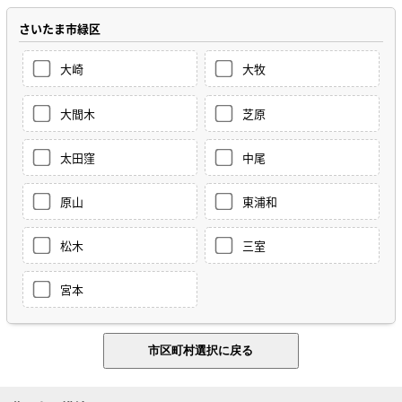
さいたま市緑区
大崎
大牧
大間木
芝原
太田窪
中尾
原山
東浦和
松木
三室
宮本