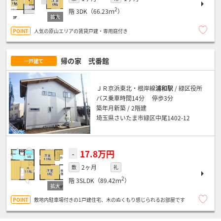
2
階
3DK（66.23ｍ
）
人気の原山エリアの賃貸戸建・専用庭付き
帰の家 弐番館
一戸建て
ＪＲ京浜東北・根岸線
浦和駅
/ 緑区役所
バス乗車時間14分 停歩3分
築年月新築 / 2階建
埼玉県さいたま市緑区中尾1402-12
17.8万円
-
2ヶ月
敷
礼
2
階
3SLDK（89.42ｍ
）
敷地内駐車場付きの1戸建住宅、木のぬくもり感じられるお部屋です