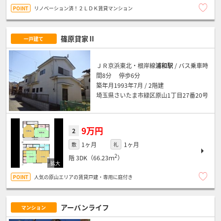
リノベーション済！２ＬＤＫ賃貸マンション
篠原貸家Ⅱ
一戸建て
ＪＲ京浜東北・根岸線
浦和駅
/ バス乗車時
間8分 停歩6分
築年月1993年7月 / 2階建
埼玉県さいたま市緑区原山1丁目27番20号
9万円
2
1ヶ月
1ヶ月
敷
礼
2
階
3DK（66.23ｍ
）
人気の原山エリアの賃貸戸建・専用に庭付き
アーバンライフ
マンション