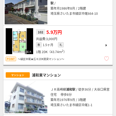
駅
/
築年月1986年8月 / 2階建
埼玉県さいたま市緑区中尾664-10
5.9万円
102
3,000円
1.5ヶ月
敷
礼
2
1階
2DK（43.74ｍ
）
～緑区中尾★広々2DK賃貸マンション～
浦和東マンション
マンション
ＪＲ高崎線
浦和駅
/ 徒歩36分 / 大谷口県営
住宅 停歩8分
築年月1976年9月 / 3階建
埼玉県さいたま市緑区中尾1-1