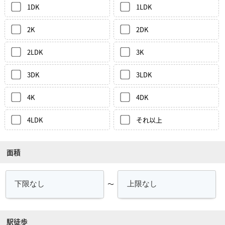
1DK
1LDK
2K
2DK
2LDK
3K
3DK
3LDK
4K
4DK
4LDK
それ以上
面積
～
駅徒歩