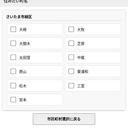
住みたい町名
さいたま市緑区
大崎
大牧
大間木
芝原
太田窪
中尾
原山
東浦和
松木
三室
宮本