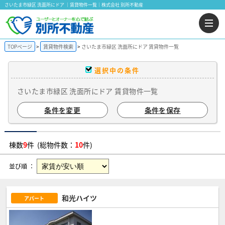
さいたま市緑区 洗面所にドア ｜賃貸物件一覧｜株式会社 別所不動産
TOPページ
賃貸物件検索
さいたま市緑区 洗面所にドア 賃貸物件一覧
選択中の条件
さいたま市緑区 洗面所にドア 賃貸物件一覧
条件を変更
条件を保存
棟数
9
件 (総物件数：
10
件)
並び順 ：
和光ハイツ
アパート