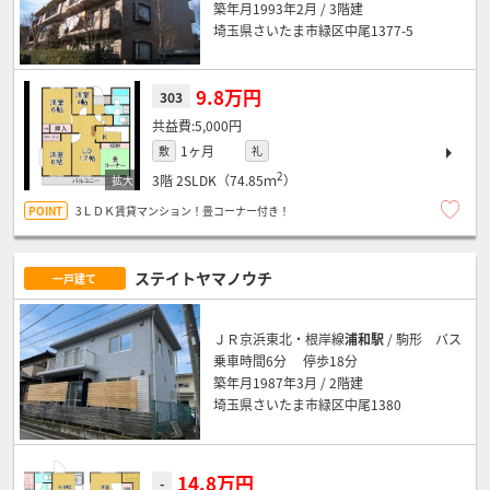
築年月1993年2月 / 3階建
埼玉県さいたま市緑区中尾1377-5
9.8万円
303
5,000円
1ヶ月
敷
礼
2
3階
2SLDK（74.85ｍ
）
3ＬＤＫ賃貸マンション！畳コーナー付き！
ステイトヤマノウチ
一戸建て
ＪＲ京浜東北・根岸線
浦和駅
/ 駒形 バス
乗車時間6分 停歩18分
築年月1987年3月 / 2階建
埼玉県さいたま市緑区中尾1380
14.8万円
-