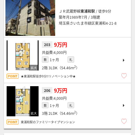
ＪＲ武蔵野線
東浦和駅
/ 徒歩9分
築年月1989年7月 / 3階建
埼玉県さいたま市緑区東浦和4-21-8
9万円
203
4,000円
1ヶ月
敷
礼
2
2階
3LDK（54.46ｍ
）
★東浦和駅徒歩9分!!リノベーション中★
9万円
206
4,000円
1ヶ月
敷
礼
2
3階
2LDK（54.46ｍ
）
東浦和駅のファミリータイプマンション