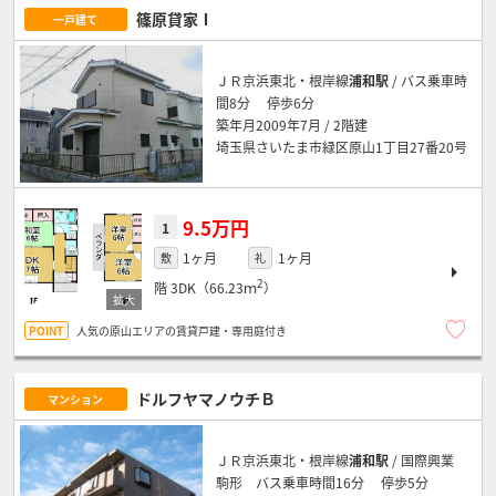
篠原貸家Ⅰ
一戸建て
ＪＲ京浜東北・根岸線
浦和駅
/ バス乗車時
間8分 停歩6分
築年月2009年7月 / 2階建
埼玉県さいたま市緑区原山1丁目27番20号
9.5万円
1
1ヶ月
1ヶ月
敷
礼
2
階
3DK（66.23ｍ
）
人気の原山エリアの賃貸戸建・専用庭付き
ドルフヤマノウチＢ
マンション
ＪＲ京浜東北・根岸線
浦和駅
/ 国際興業
駒形 バス乗車時間16分 停歩5分