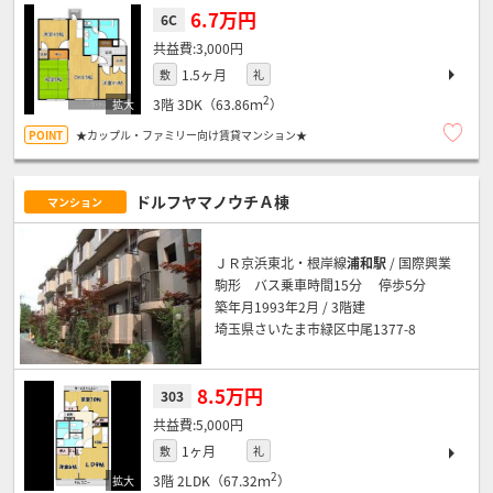
6.7万円
6C
3,000円
1.5ヶ月
敷
礼
2
3階
3DK（63.86ｍ
）
★カップル・ファミリー向け賃貸マンション★
ドルフヤマノウチＡ棟
マンション
ＪＲ京浜東北・根岸線
浦和駅
/ 国際興業
駒形 バス乗車時間15分 停歩5分
築年月1993年2月 / 3階建
埼玉県さいたま市緑区中尾1377-8
8.5万円
303
5,000円
1ヶ月
敷
礼
2
3階
2LDK（67.32ｍ
）