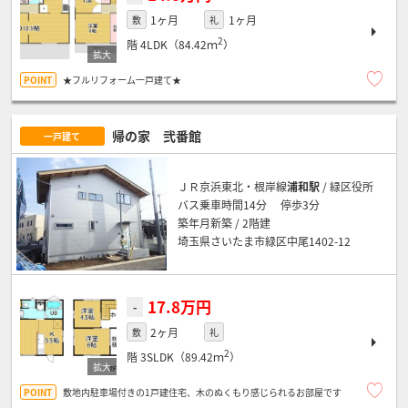
1ヶ月
1ヶ月
敷
礼
2
階
4LDK（84.42ｍ
）
★フルリフォーム一戸建て★
帰の家 弐番館
一戸建て
ＪＲ京浜東北・根岸線
浦和駅
/ 緑区役所
バス乗車時間14分 停歩3分
築年月新築 / 2階建
埼玉県さいたま市緑区中尾1402-12
17.8万円
-
2ヶ月
敷
礼
2
階
3SLDK（89.42ｍ
）
敷地内駐車場付きの1戸建住宅、木のぬくもり感じられるお部屋です