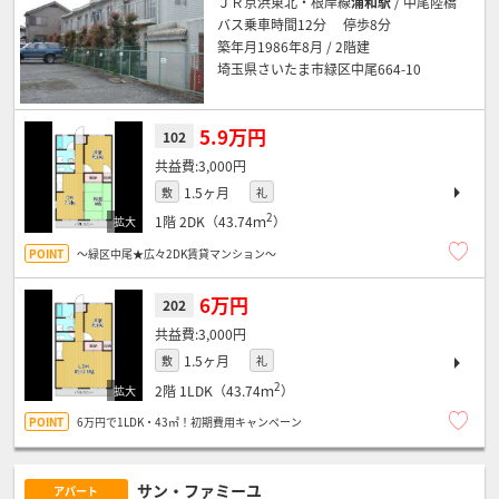
ＪＲ京浜東北・根岸線
浦和駅
/ 中尾陸橋
バス乗車時間12分 停歩8分
築年月1986年8月 / 2階建
埼玉県さいたま市緑区中尾664-10
5.9万円
102
3,000円
1.5ヶ月
敷
礼
2
1階
2DK（43.74ｍ
）
～緑区中尾★広々2DK賃貸マンション～
6万円
202
3,000円
1.5ヶ月
敷
礼
2
2階
1LDK（43.74ｍ
）
6万円で1LDK・43㎡！初期費用キャンペーン
サン・ファミーユ
アパート