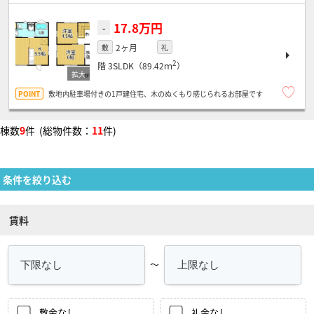
17.8万円
-
2ヶ月
敷
礼
2
階
3SLDK（89.42ｍ
）
敷地内駐車場付きの1戸建住宅、木のぬくもり感じられるお部屋です
棟数
9
件 (総物件数：
11
件)
条件を絞り込む
賃料
～
敷金なし
礼金なし