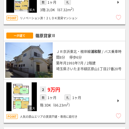
1ヶ月
敷
礼
2
3階
2LDK（67.32ｍ
）
リノベーション済！２ＬＤＫ賃貸マンション
篠原貸家Ⅱ
一戸建て
ＪＲ京浜東北・根岸線
浦和駅
/ バス乗車時
間8分 停歩6分
築年月1993年7月 / 2階建
埼玉県さいたま市緑区原山1丁目27番20号
9万円
2
1ヶ月
1ヶ月
敷
礼
2
階
3DK（66.23ｍ
）
人気の原山エリアの賃貸戸建・専用に庭付き