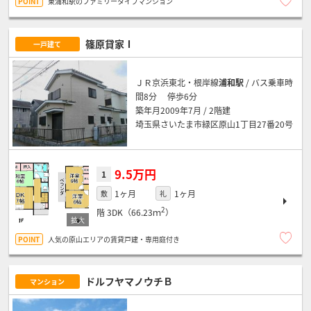
東浦和駅のファミリータイプマンション
篠原貸家Ⅰ
一戸建て
ＪＲ京浜東北・根岸線
浦和駅
/ バス乗車時
間8分 停歩6分
築年月2009年7月 / 2階建
埼玉県さいたま市緑区原山1丁目27番20号
9.5万円
1
1ヶ月
1ヶ月
敷
礼
2
階
3DK（66.23ｍ
）
人気の原山エリアの賃貸戸建・専用庭付き
ドルフヤマノウチＢ
マンション