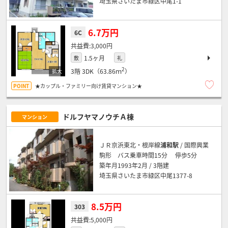
埼玉県さいたま市緑区中尾1-1
6.7万円
6C
3,000円
1.5ヶ月
敷
礼
2
3階
3DK（63.86ｍ
）
★カップル・ファミリー向け賃貸マンション★
ドルフヤマノウチＡ棟
マンション
ＪＲ京浜東北・根岸線
浦和駅
/ 国際興業
駒形 バス乗車時間15分 停歩5分
築年月1993年2月 / 3階建
埼玉県さいたま市緑区中尾1377-8
8.5万円
303
5,000円