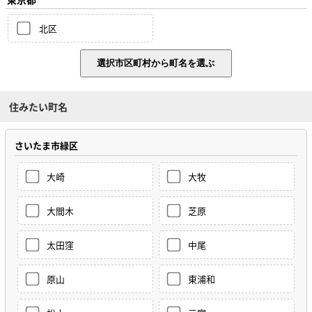
北区
住みたい町名
さいたま市緑区
大崎
大牧
大間木
芝原
太田窪
中尾
原山
東浦和