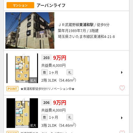
アーバンライフ
マンション
ＪＲ武蔵野線
東浦和駅
/ 徒歩9分
築年月1989年7月 / 3階建
埼玉県さいたま市緑区東浦和4-21-8
9万円
203
4,000円
1ヶ月
敷
礼
2
2階
3LDK（54.46ｍ
）
★東浦和駅徒歩9分!!リノベーション中★
9万円
206
4,000円
1ヶ月
敷
礼
2
3階
2LDK（54.46ｍ
）