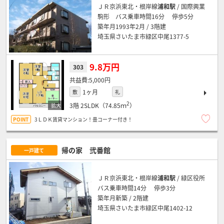
ＪＲ京浜東北・根岸線
浦和駅
/ 国際興業
駒形 バス乗車時間16分 停歩5分
築年月1993年2月 / 3階建
埼玉県さいたま市緑区中尾1377-5
9.8万円
303
5,000円
1ヶ月
敷
礼
2
3階
2SLDK（74.85ｍ
）
3ＬＤＫ賃貸マンション！畳コーナー付き！
帰の家 弐番館
一戸建て
ＪＲ京浜東北・根岸線
浦和駅
/ 緑区役所
バス乗車時間14分 停歩3分
築年月新築 / 2階建
埼玉県さいたま市緑区中尾1402-12