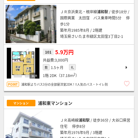
ＪＲ京浜東北・根岸線
浦和駅
/ 徒歩18分 /
国際興業 太田窪 バス乗車時間5分 停
歩1分
築年月1985年8月 / 2階建
埼玉県さいたま市緑区太田窪3丁目2-1
5.9万円
101
3,000円
1.5ヶ月
敷
礼
2
1階
2DK（37.18ｍ
）
浦和駅よりバス3分の全部屋洋室2DK！!!人気のバス・トイレ別
浦和東マンション
マンション
ＪＲ高崎線
浦和駅
/ 徒歩36分 / 大谷口県営
住宅 停歩8分
築年月1976年9月 / 3階建