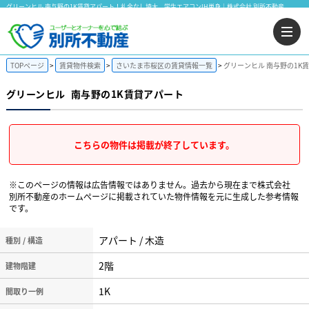
グリーンヒル 南与野の1K賃貸アパート！礼金なし埼大 学生エアコンIH単身｜株式会社 別所不動産
TOPページ
賃貸物件検索
さいたま市桜区の賃貸情報一覧
グリーンヒル 南与野の1K
グリーンヒル
南与野の1K賃貸アパート
こちらの物件は掲載が終了しています。
※このページの情報は広告情報ではありません。過去から現在まで株式会社
別所不動産のホームぺージに掲載されていた物件情報を元に生成した参考情報
です。
アパート / 木造
種別 / 構造
2階
建物階建
1K
間取り一例