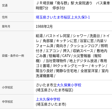
ＪＲ埼京線「南与野」駅 大泉院通り バス乗車
交通
時間7分 停歩3分
埼玉県さいたま市桜区上大久保3-1
住所
1988年2月
築年月
給湯 / バストイレ同室 / シャワー / 洗面台 / トイ
レ / 角部屋 / キッチンに窓 / 浴室に窓 / 内装リ
フォーム済 / 南向き / クッションフロア / 照明
付き / エアコン / 押入 / 収納スペース / 敷地内
ごみ置 / 駐輪場 / CATV / 火災警報器（報知
設備・条件の一例
機） / 当社管理物件 / 地上デジタル放送 / 専用
ゴミ置場 / IHクッキングヒーター / キッチン /
陽当り良好 / 閑静な住宅地 / 全居室洋室 / 室内
洗濯機置場 /
さいたま市立
大久保東小学校
小学校区
(埼玉県さいたま市桜区)
上大久保中学校
中学校区
(埼玉県さいたま市)