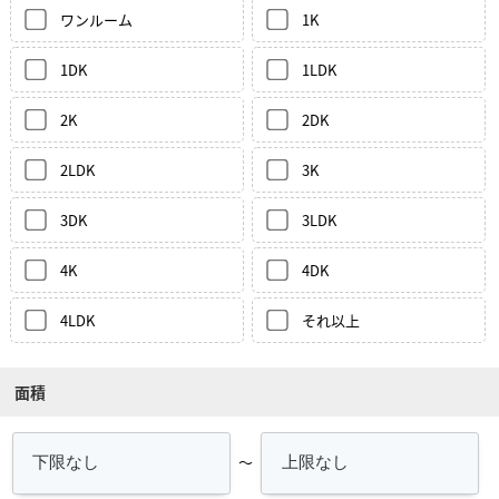
ワンルーム
1K
1DK
1LDK
2K
2DK
2LDK
3K
3DK
3LDK
4K
4DK
4LDK
それ以上
面積
～