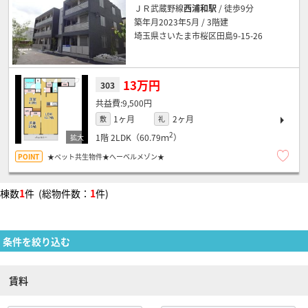
ＪＲ武蔵野線
西浦和駅
/ 徒歩9分
築年月2023年5月 / 3階建
埼玉県さいたま市桜区田島9-15-26
13万円
303
9,500円
1ヶ月
2ヶ月
敷
礼
2
1階
2LDK（60.79ｍ
）
★ペット共生物件★へーベルメゾン★
棟数
1
件 (総物件数：
1
件)
条件を絞り込む
賃料