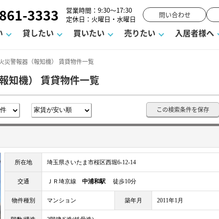
861-3333
営業時間：9:30～17:30
問い合わせ
定休日：火曜日・水曜日
い
貸したい
買いたい
売りたい
入居者様へ
 火災警報器（報知機） 賃貸物件一覧
報知機） 賃貸物件一覧
用
塾
え
請フォーム
お知らせ
町名から探す
賃貸Q&A
購入までの流れ
借地底地
駐車場解約フォーム
お客様の声
相続
空室対策
駐車場を探す
よくある質問
仲介手数料について
街紹介
業界ニュース
お気に入り
マンショ
お問
この検索条件を保存
談室
までの流れ
マーハラスメントに対する基本方針
仲介と買取の違い
よくある質問
必要な書類
不動産用語・賃貸用語集
売却の流れ
所在地
埼玉県さいたま市桜区西堀6-12-14
交通
ＪＲ埼京線
中浦和駅
徒歩10分
物件種別
マンション
築年月
2011年1月