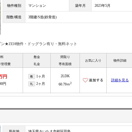
物件種別
マンション
築年月
2023年5月
階数/構造
3階建/S造(鉄骨造)
ン★ZEH物件・ドッグラン有り・無料ネット
賃料
敷金
間取り
お気に入り
物件詳細
/管理費
礼金
専有面積
2LDK
3万円
1ヶ月
敷
詳細を見る
2
500円
2ヶ月
礼
60.79ｍ
所在地
埼玉県さいたま市桜区田島