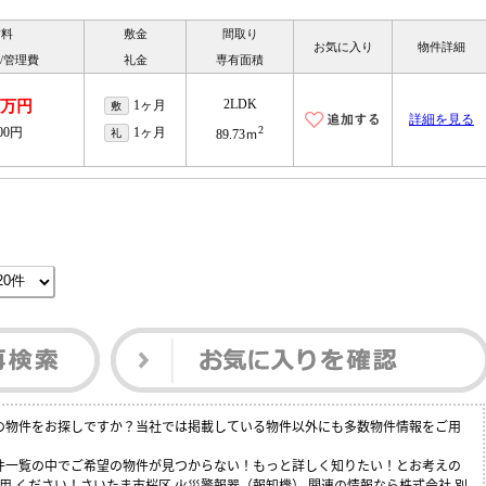
賃料
敷金
間取り
お気に入り
物件詳細
/管理費
礼金
専有面積
2LDK
.7万円
1ヶ月
敷
詳細を見る
2
000円
1ヶ月
礼
89.73ｍ
貸の物件をお探しですか？当社では掲載している物件以外にも多数物件情報をご用
物件一覧の中でご希望の物件が見つからない！もっと詳しく知りたい！とお考えの
 ください！さいたま市桜区 火災警報器（報知機） 関連の情報なら株式会社 別