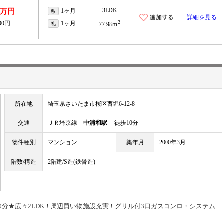
3LDK
.1万円
1ヶ月
敷
詳細を見る
2
000円
1ヶ月
礼
77.98ｍ
所在地
埼玉県さいたま市桜区西堀6-12-8
交通
ＪＲ埼京線
中浦和駅
徒歩10分
物件種別
マンション
築年月
2000年3月
階数/構造
2階建/S造(鉄骨造)
0分★広々2LDK！周辺買い物施設充実！グリル付3口ガスコンロ・システム