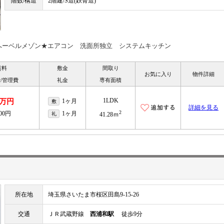
階数/構造
2階建/S造(鉄骨造)
へーベルメゾン★エアコン 洗面所独立 システムキッチン
賃料
敷金
間取り
お気に入り
物件詳細
/管理費
礼金
専有面積
1LDK
8万円
1ヶ月
敷
詳細を見る
2
000円
1ヶ月
礼
41.28ｍ
所在地
埼玉県さいたま市桜区田島9-15-26
交通
ＪＲ武蔵野線
西浦和駅
徒歩9分