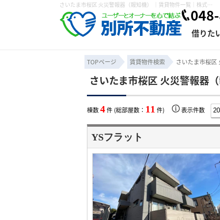
さいたま市桜区 火災警報器（報知機） ｜賃貸物件一覧｜株式会社 別所不動産
048-
借りた
TOPページ
賃貸物件検索
さいたま市桜区
さいたま市桜区 火災警報器（
条件から探す
賃貸管理について
売買物件一覧
不動産売却について
入居者様専用ページ
会社概要
スタッフ紹介
学区から探す
購入時の諸費
賃貸経営
住み替
退去申
4
11
棟数
件 (総部屋数：
件)
表示件数
保存した検索条件
オーナー座談会
媒介契約の種類
個人情報の取り扱い
賃貸法律相
諸費用
賃貸契約
カスタ
YSフラット
よくある質問