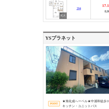
17
204
8,
YSプラネット
★旭化成へーベル★中浦和徒歩1
キッチン・ユニットバス