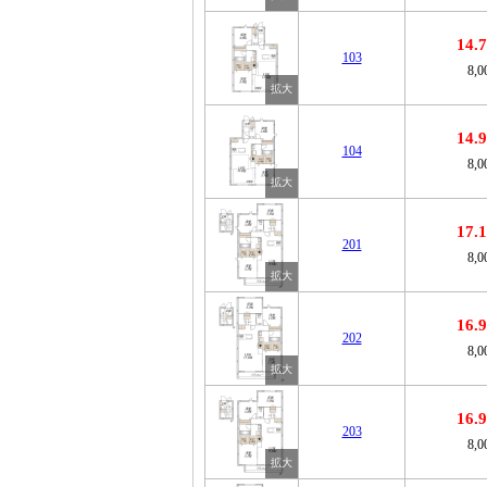
14
103
8,
14
104
8,
17
201
8,
16
202
8,
16
203
8,