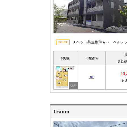
★ペット共生物件★へーベルメゾ
間取図
部屋番号
共益費
1
303
9,
Traum