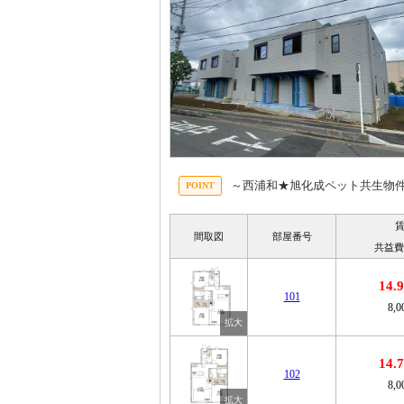
～西浦和★旭化成ペット共生物
間取図
部屋番号
共益費
14
101
8,
14
102
8,