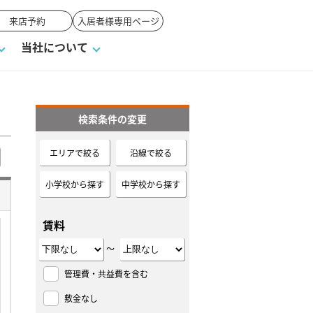
来店予約
入居者様専用ページ
当社について
検索条件の変更
一覧
ンVS戸建て
い合わせ
ワンポイント税務
業者の選び方
物件閲覧履歴
来店予約
賃貸vs持ち家
エリアで絞る
沿線で絞る
高く売るポイント
小学校から探す
中学校から探す
賃料
～
管理費・共益費を含む
敷金なし