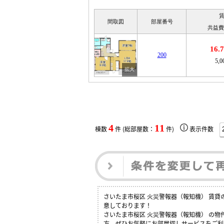
間取図
部屋番号
共益費
16
200
5,
4
11
棟数
件 (総部屋数：
件)
表示件数
さいたま市桜区 火災警報器（報知機） 賃
意しております！
さいたま市桜区 火災警報器（報知機） の
方、ぜひお気軽にお部屋探しサービスをご利用