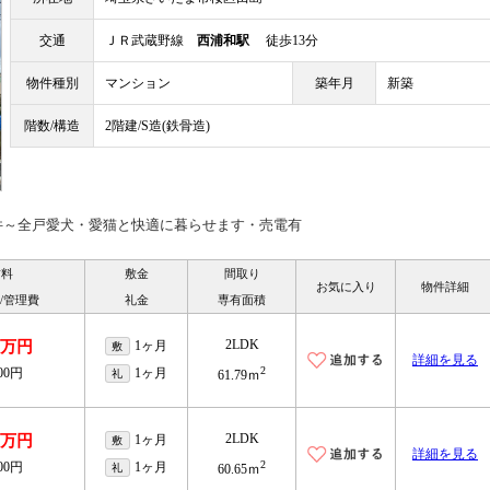
交通
ＪＲ武蔵野線
西浦和駅
徒歩13分
物件種別
マンション
築年月
新築
階数/構造
2階建/S造(鉄骨造)
件～全戸愛犬・愛猫と快適に暮らせます・売電有
賃料
敷金
間取り
お気に入り
物件詳細
/管理費
礼金
専有面積
2LDK
.9万円
1ヶ月
敷
詳細を見る
2
000円
1ヶ月
礼
61.79ｍ
2LDK
.7万円
1ヶ月
敷
詳細を見る
2
000円
1ヶ月
礼
60.65ｍ