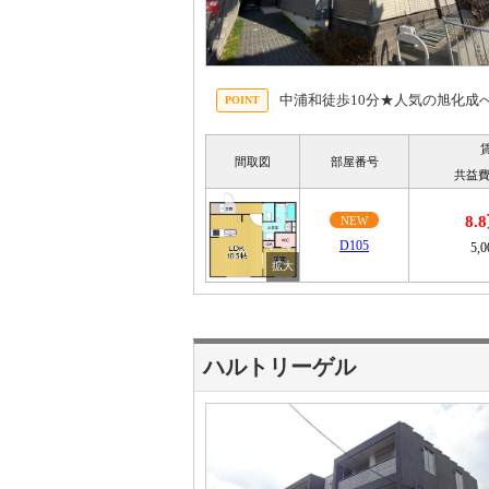
中浦和徒歩10分★人気の旭化成
間取図
部屋番号
共益費
8.
NEW
D105
5,
ハルトリーゲル