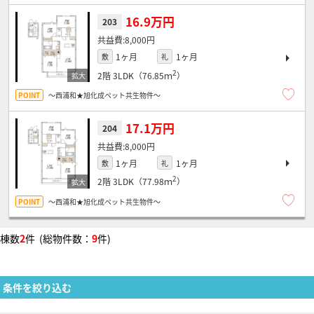
16.9万円
203
8,000円
1ヶ月
1ヶ月
敷
礼
2
2階
3LDK（76.85ｍ
）
～西浦和★旭化成ペット共生物件～
17.1万円
204
8,000円
1ヶ月
1ヶ月
敷
礼
2
2階
3LDK（77.98ｍ
）
～西浦和★旭化成ペット共生物件～
棟数
2
件 (総物件数：
9
件)
条件を絞り込む