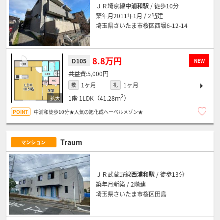
ＪＲ埼京線
中浦和駅
/ 徒歩10分
築年月2011年1月 / 2階建
埼玉県さいたま市桜区西堀6-12-14
8.8万円
D105
NEW
5,000円
1ヶ月
1ヶ月
敷
礼
2
1階
1LDK（41.28ｍ
）
中浦和徒歩10分★人気の旭化成へーベルメゾン★
Traum
マンション
ＪＲ武蔵野線
西浦和駅
/ 徒歩13分
築年月新築 / 2階建
埼玉県さいたま市桜区田島