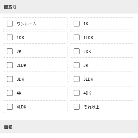
間取り
ワンルーム
1K
1DK
1LDK
2K
2DK
2LDK
3K
3DK
3LDK
4K
4DK
4LDK
それ以上
面積