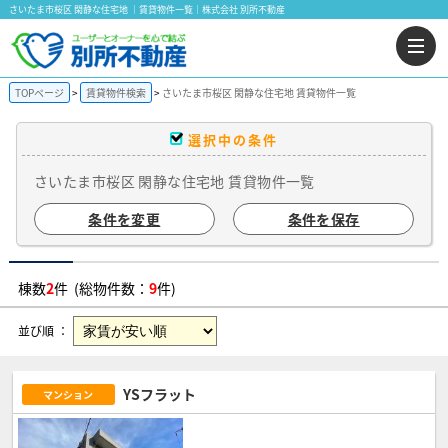
さいたま市桜区 閑静な住宅地 ｜賃貸物件一覧｜株式会社 別所不動産
TOPページ
賃貸物件検索
さいたま市桜区 閑静な住宅地 賃貸物件一覧
選択中の条件
さいたま市桜区 閑静な住宅地 賃貸物件一覧
条件を変更
条件を保存
棟数
2
件 (総物件数：
9
件)
並び順 ：
YSフラット
マンション