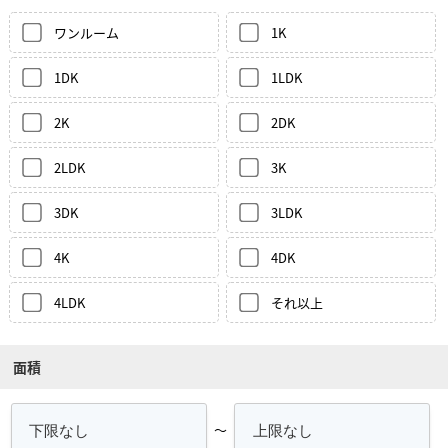
ワンルーム
1K
1DK
1LDK
2K
2DK
2LDK
3K
3DK
3LDK
4K
4DK
4LDK
それ以上
面積
～