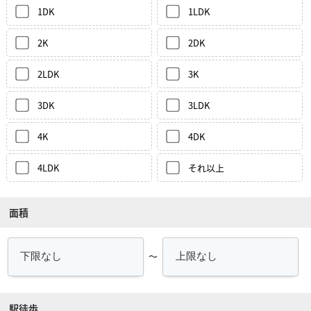
1DK
1LDK
2K
2DK
2LDK
3K
3DK
3LDK
4K
4DK
4LDK
それ以上
面積
～
駅徒歩