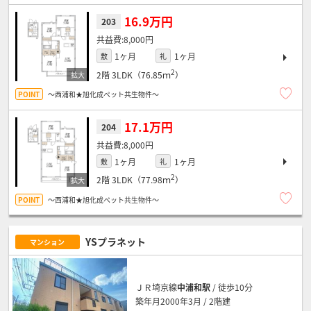
16.9万円
203
8,000円
1ヶ月
1ヶ月
敷
礼
2
2階
3LDK（76.85ｍ
）
～西浦和★旭化成ペット共生物件～
17.1万円
204
8,000円
1ヶ月
1ヶ月
敷
礼
2
2階
3LDK（77.98ｍ
）
～西浦和★旭化成ペット共生物件～
YSプラネット
マンション
ＪＲ埼京線
中浦和駅
/ 徒歩10分
築年月2000年3月 / 2階建