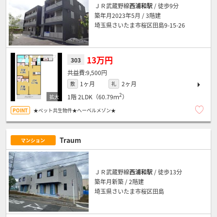
ＪＲ武蔵野線
西浦和駅
/ 徒歩9分
築年月2023年5月 / 3階建
埼玉県さいたま市桜区田島9-15-26
13万円
303
9,500円
1ヶ月
2ヶ月
敷
礼
2
1階
2LDK（60.79ｍ
）
★ペット共生物件★へーベルメゾン★
Traum
マンション
ＪＲ武蔵野線
西浦和駅
/ 徒歩13分
築年月新築 / 2階建
埼玉県さいたま市桜区田島