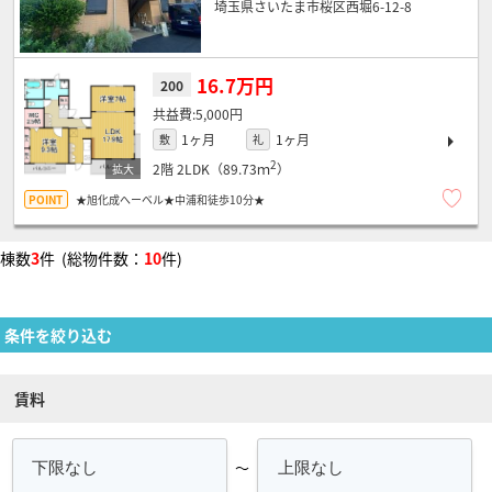
埼玉県さいたま市桜区西堀6-12-8
16.7万円
200
5,000円
1ヶ月
1ヶ月
敷
礼
2
2階
2LDK（89.73ｍ
）
★旭化成へーベル★中浦和徒歩10分★
棟数
3
件 (総物件数：
10
件)
条件を絞り込む
賃料
～