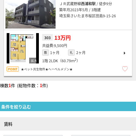
ＪＲ武蔵野線
西浦和駅
/ 徒歩9分
築年月2023年5月 / 3階建
埼玉県さいたま市桜区田島9-15-26
13万円
303
9,500円
1ヶ月
2ヶ月
敷
礼
2
1階
2LDK（60.79ｍ
）
★ペット共生物件★へーベルメゾン★
棟数
1
件 (総物件数：
1
件)
条件を絞り込む
賃料