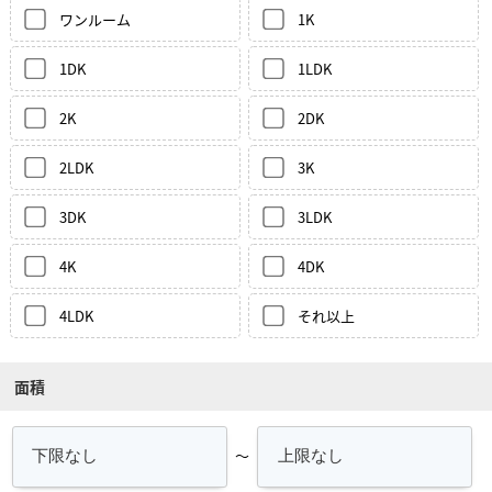
ワンルーム
1K
1DK
1LDK
2K
2DK
2LDK
3K
3DK
3LDK
4K
4DK
4LDK
それ以上
面積
～