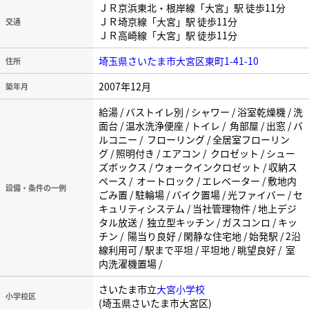
ＪＲ京浜東北・根岸線「大宮」駅 徒歩11分
ＪＲ埼京線「大宮」駅 徒歩11分
交通
ＪＲ高崎線「大宮」駅 徒歩11分
埼玉県さいたま市大宮区東町1-41-10
住所
2007年12月
築年月
給湯 / バストイレ別 / シャワー / 浴室乾燥機 / 洗
面台 / 温水洗浄便座 / トイレ / 角部屋 / 出窓 / バ
ルコニー / フローリング / 全居室フローリン
グ / 照明付き / エアコン / クロゼット / シュー
ズボックス / ウォークインクロゼット / 収納ス
ペース / オートロック / エレベーター / 敷地内
設備・条件の一例
ごみ置 / 駐輪場 / バイク置場 / 光ファイバー / セ
キュリティシステム / 当社管理物件 / 地上デジ
タル放送 / 独立型キッチン / ガスコンロ / キッ
チン / 陽当り良好 / 閑静な住宅地 / 始発駅 / 2沿
線利用可 / 駅まで平坦 / 平坦地 / 眺望良好 / 室
内洗濯機置場 /
さいたま市立
大宮小学校
小学校区
(埼玉県さいたま市大宮区)