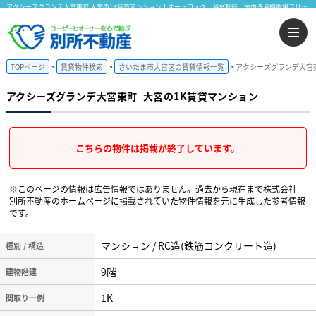
アクシーズグランデ大宮東町 大宮の1K賃貸マンション！オートロック 浴室乾燥 室内洗濯機置場フリーレントエアコン付｜株式会社 別所不動産
TOPページ
賃貸物件検索
さいたま市大宮区の賃貸情報一覧
アクシーズグランデ大宮東
アクシーズグランデ大宮東町
大宮の1K賃貸マンション
こちらの物件は掲載が終了しています。
※このページの情報は広告情報ではありません。過去から現在まで株式会社
別所不動産のホームぺージに掲載されていた物件情報を元に生成した参考情報
です。
マンション / RC造(鉄筋コンクリート造)
種別 / 構造
9階
建物階建
1K
間取り一例