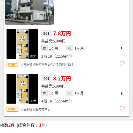
7.8万円
201
5,000円
1ヶ月
1ヶ月
敷
礼
2
2階
1K（22.56ｍ
）
大宮駅徒歩圏内物件♪仲介手数料ゼロ！
8.2万円
401
5,000円
1ヶ月
1ヶ月
敷
礼
2
4階
1K（22.56ｍ
）
大宮駅徒歩圏内物件♪
棟数
2
件 (総物件数：
3
件)