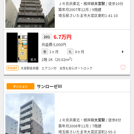
ＪＲ京浜東北・根岸線
大宮駅
/ 徒歩10分
築年月2007年12月 / 9階建
埼玉県さいたま市大宮区東町1-41-10
6.7万円
201
5,000円
1ヶ月
0ヶ月
敷
礼
2
2階
1K（20.02ｍ
）
大宮駅徒歩圏 エアコン付 女性も安心オートロック
サンローゼⅢ
マンション
ＪＲ京浜東北・根岸線
大宮駅
/ 徒歩8分
築年月2008年11月 / 7階建
埼玉県さいたま市大宮区宮町2-95-3