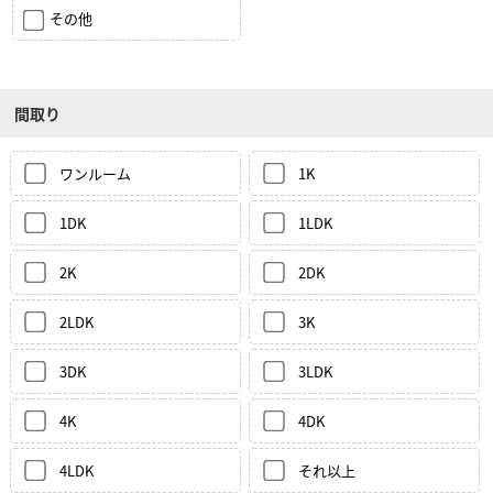
その他
間取り
ワンルーム
1K
1DK
1LDK
2K
2DK
2LDK
3K
3DK
3LDK
4K
4DK
4LDK
それ以上