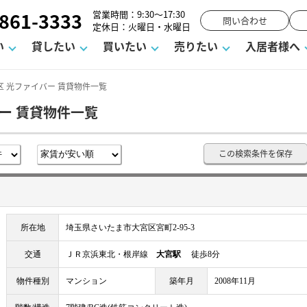
861-3333
営業時間：9:30～17:30
問い合わせ
定休日：火曜日・水曜日
い
貸したい
買いたい
売りたい
入居者様へ
 光ファイバー 賃貸物件一覧
ー 賃貸物件一覧
用
塾
え
請フォーム
お知らせ
町名から探す
賃貸Q&A
購入までの流れ
借地底地
駐車場解約フォーム
お客様の声
相続
空室対策
駐車場を探す
よくある質問
仲介手数料について
街紹介
業界ニュース
お気に入り
マンショ
お問
この検索条件を保存
談室
までの流れ
マーハラスメントに対する基本方針
仲介と買取の違い
よくある質問
必要な書類
不動産用語・賃貸用語集
売却の流れ
所在地
埼玉県さいたま市大宮区宮町2-95-3
交通
ＪＲ京浜東北・根岸線
大宮駅
徒歩8分
物件種別
マンション
築年月
2008年11月