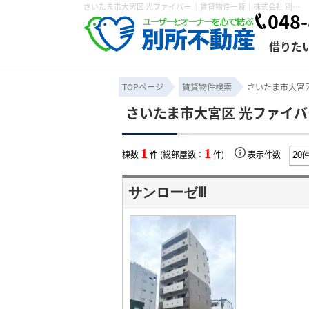
さいたま市大宮区 光ファイバー ｜賃貸物件一覧｜株式会社 別所不動産
048-
借りた
TOPページ
賃貸物件検索
さいたま市大宮区
さいたま市大宮区 光ファイバ
条件から探す
賃貸管理について
売買物件一覧
不動産売却について
入居者様専用ページ
会社概要
スタッフ紹介
学区から探す
購入時の諸費
賃貸経営
住み替
退去申
1
1
棟数
件 (総部屋数：
件)
表示件数
保存した検索条件
オーナー座談会
媒介契約の種類
個人情報の取り扱い
賃貸法律相
諸費用
賃貸契約
カスタ
サンローゼⅢ
よくある質問