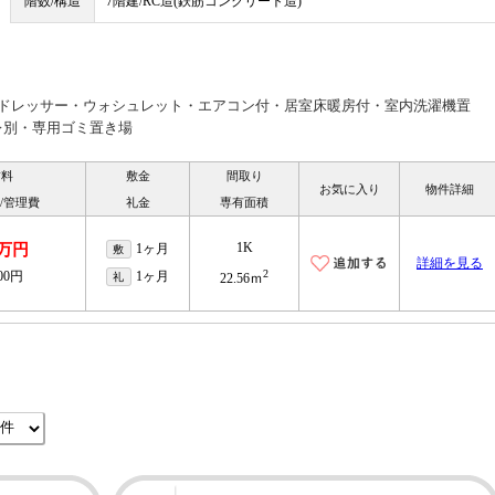
階数/構造
7階建/RC造(鉄筋コンクリート造)
ードレッサー・ウォシュレット・エアコン付・居室床暖房付・室内洗濯機置
レ別・専用ゴミ置き場
賃料
敷金
間取り
お気に入り
物件詳細
/管理費
礼金
専有面積
1K
2万円
1ヶ月
敷
詳細を見る
2
000円
1ヶ月
礼
22.56ｍ