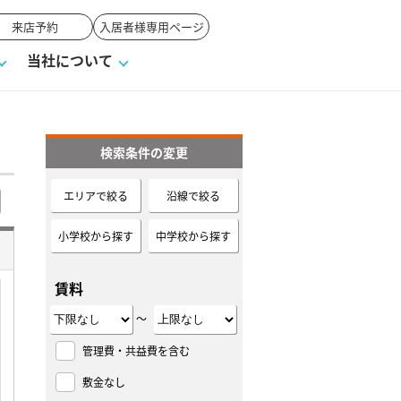
来店予約
入居者様専用ページ
当社について
検索条件の変更
一覧
ンVS戸建て
い合わせ
ワンポイント税務
業者の選び方
物件閲覧履歴
来店予約
賃貸vs持ち家
エリアで絞る
沿線で絞る
高く売るポイント
小学校から探す
中学校から探す
賃料
～
管理費・共益費を含む
敷金なし