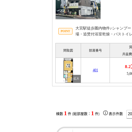
大宮駅徒歩圏内物件♪シャンプ
場・追焚付浴室乾燥・バストイ
間取図
部屋番号
共益費
8.
401
5,
1
1
棟数
件 (総部屋数：
件)
表示件数