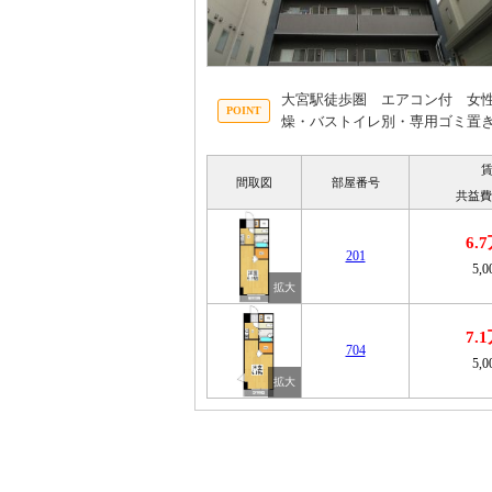
大宮駅徒歩圏 エアコン付 女
燥・バストイレ別・専用ゴミ置
間取図
部屋番号
共益費
6.
201
5,
7.
704
5,