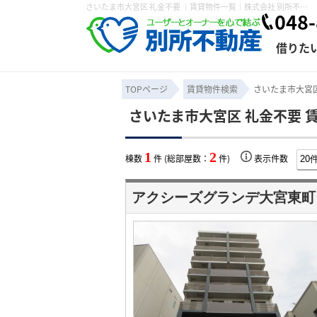
さいたま市大宮区 礼金不要 ｜賃貸物件一覧｜株式会社 別所不動産
048-
借りた
TOPページ
賃貸物件検索
さいたま市大宮区
さいたま市大宮区 礼金不要 
条件から探す
賃貸管理について
売買物件一覧
不動産売却について
入居者様専用ページ
会社概要
スタッフ紹介
学区から探す
購入時の諸費
賃貸経営
住み替
退去申
1
2
棟数
件 (総部屋数：
件)
表示件数
保存した検索条件
オーナー座談会
媒介契約の種類
個人情報の取り扱い
賃貸法律相
諸費用
賃貸契約
カスタ
アクシーズグランデ大宮東町
よくある質問