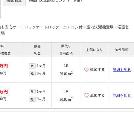
階数/構造
9階建/RC造(鉄筋コンクリート造)
性も安心オートロックオートロック・エアコン付・室内洗濯機置場・浴室乾
き場
賃料
敷金
間取り
お気に入り
物件詳細
/管理費
礼金
専有面積
1K
7万円
1ヶ月
敷
詳細を見る
2
000円
0ヶ月
礼
20.02ｍ
1K
1万円
1ヶ月
敷
詳細を見る
2
000円
0ヶ月
礼
20.02ｍ