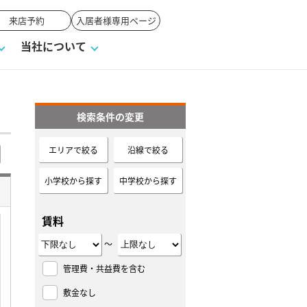
来店予約
入居者様専用ページ
当社について
検索条件の変更
一覧
ンVS戸建て
い合わせ
ワンポイント税務
業者の選び方
物件閲覧履歴
来店予約
賃貸vs持ち家
エリアで絞る
沿線で絞る
高く売るポイント
小学校から探す
中学校から探す
賃料
～
管理費・共益費を含む
敷金なし