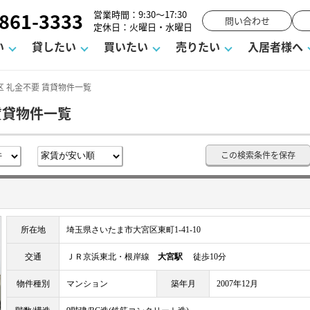
861-3333
営業時間：9:30～17:30
問い合わせ
定休日：火曜日・水曜日
い
貸したい
買いたい
売りたい
入居者様へ
 礼金不要 賃貸物件一覧
賃貸物件一覧
用
塾
え
請フォーム
お知らせ
町名から探す
賃貸Q&A
購入までの流れ
借地底地
駐車場解約フォーム
お客様の声
相続
空室対策
駐車場を探す
よくある質問
仲介手数料について
街紹介
業界ニュース
お気に入り
マンショ
お問
この検索条件を保存
談室
までの流れ
マーハラスメントに対する基本方針
仲介と買取の違い
よくある質問
必要な書類
不動産用語・賃貸用語集
売却の流れ
所在地
埼玉県さいたま市大宮区東町1-41-10
交通
ＪＲ京浜東北・根岸線
大宮駅
徒歩10分
物件種別
マンション
築年月
2007年12月