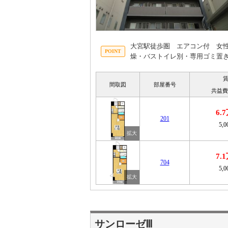
大宮駅徒歩圏 エアコン付 女
燥・バストイレ別・専用ゴミ置
間取図
部屋番号
共益費
6.
201
5,
7.
704
5,
サンローゼⅢ