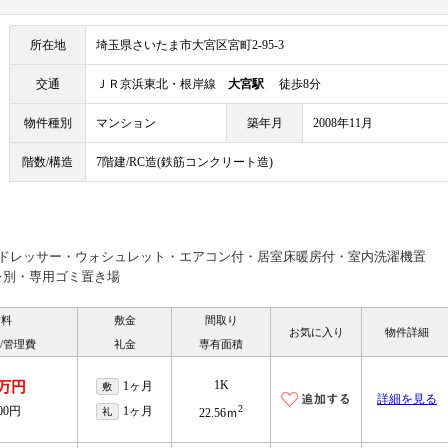
所在地
埼玉県さいたま市大宮区宮町2-95-3
交通
ＪＲ京浜東北・根岸線
大宮駅
徒歩8分
物件種別
マンション
築年月
2008年11月
階数/構造
7階建/RC造(鉄筋コンクリート造)
ードレッサー・ウォシュレット・エアコン付・居室床暖房付・室内洗濯機置
レ別・専用ゴミ置き場
賃料
敷金
間取り
お気に入り
物件詳細
/管理費
礼金
専有面積
1K
8万円
1ヶ月
敷
詳細を見る
2
000円
1ヶ月
礼
22.56ｍ