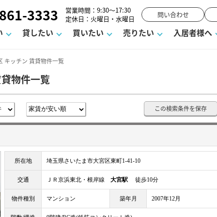
861-3333
営業時間：9:30～17:30
問い合わせ
定休日：火曜日・水曜日
い
貸したい
買いたい
売りたい
入居者様へ
 キッチン 賃貸物件一覧
賃貸物件一覧
用
塾
え
請フォーム
お知らせ
町名から探す
賃貸Q&A
購入までの流れ
借地底地
駐車場解約フォーム
お客様の声
相続
空室対策
駐車場を探す
よくある質問
仲介手数料について
街紹介
業界ニュース
お気に入り
マンショ
お問
この検索条件を保存
談室
までの流れ
マーハラスメントに対する基本方針
仲介と買取の違い
よくある質問
必要な書類
不動産用語・賃貸用語集
売却の流れ
所在地
埼玉県さいたま市大宮区東町1-41-10
交通
ＪＲ京浜東北・根岸線
大宮駅
徒歩10分
物件種別
マンション
築年月
2007年12月