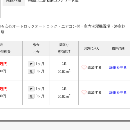
階数/構造
9階建/RC造(鉄筋コンクリート造)
性も安心オートロックオートロック・エアコン付・室内洗濯機置場・浴室乾
き場
賃料
敷金
間取り
お気に入り
物件詳細
/管理費
礼金
専有面積
1K
7万円
1ヶ月
敷
詳細を見る
2
000円
0ヶ月
礼
20.02ｍ
1K
1万円
1ヶ月
敷
詳細を見る
2
000円
0ヶ月
礼
20.02ｍ