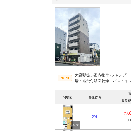
大宮駅徒歩圏内物件♪シャンプ
場・追焚付浴室乾燥・バストイ
間取図
部屋番号
共益費
7.
201
5,