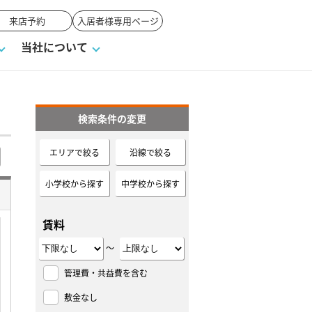
来店予約
入居者様専用ページ
当社について
検索条件の変更
一覧
ンVS戸建て
い合わせ
ワンポイント税務
業者の選び方
物件閲覧履歴
来店予約
賃貸vs持ち家
エリアで絞る
沿線で絞る
高く売るポイント
小学校から探す
中学校から探す
賃料
～
管理費・共益費を含む
敷金なし