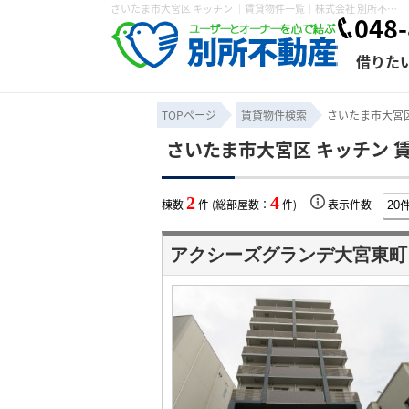
さいたま市大宮区 キッチン ｜賃貸物件一覧｜株式会社 別所不動産
048-
借りた
TOPページ
賃貸物件検索
さいたま市大宮区
さいたま市大宮区 キッチン 
条件から探す
賃貸管理について
売買物件一覧
不動産売却について
入居者様専用ページ
会社概要
スタッフ紹介
学区から探す
購入時の諸費
賃貸経営
住み替
退去申
2
4
棟数
件 (総部屋数：
件)
表示件数
保存した検索条件
オーナー座談会
媒介契約の種類
個人情報の取り扱い
賃貸法律相
諸費用
賃貸契約
カスタ
アクシーズグランデ大宮東町
よくある質問