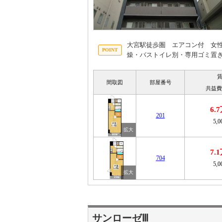
大宮駅徒歩圏 エアコン付 女
燥・バストイレ別・専用ゴミ置
間取図
部屋番号
共益費
6.
201
5,
7.
704
5,
サンローゼⅢ