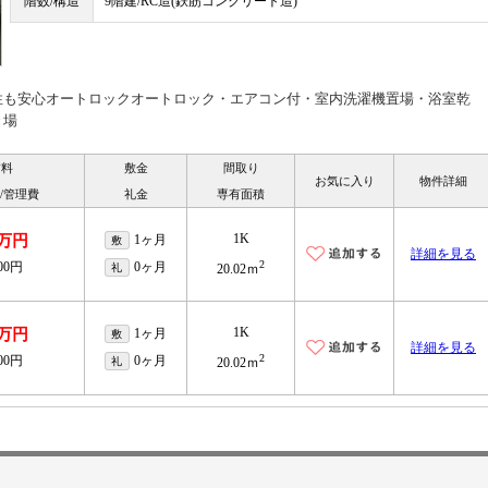
階数/構造
9階建/RC造(鉄筋コンクリート造)
性も安心オートロックオートロック・エアコン付・室内洗濯機置場・浴室乾
き場
賃料
敷金
間取り
お気に入り
物件詳細
/管理費
礼金
専有面積
1K
7万円
1ヶ月
敷
詳細を見る
2
000円
0ヶ月
礼
20.02ｍ
1K
1万円
1ヶ月
敷
詳細を見る
2
000円
0ヶ月
礼
20.02ｍ