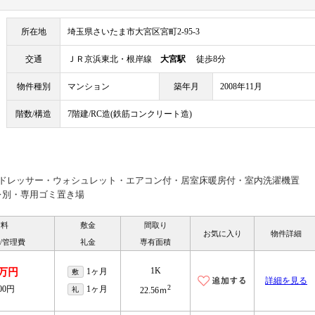
所在地
埼玉県さいたま市大宮区宮町2-95-3
交通
ＪＲ京浜東北・根岸線
大宮駅
徒歩8分
物件種別
マンション
築年月
2008年11月
階数/構造
7階建/RC造(鉄筋コンクリート造)
ードレッサー・ウォシュレット・エアコン付・居室床暖房付・室内洗濯機置
レ別・専用ゴミ置き場
賃料
敷金
間取り
お気に入り
物件詳細
/管理費
礼金
専有面積
1K
8万円
1ヶ月
敷
詳細を見る
2
000円
1ヶ月
礼
22.56ｍ