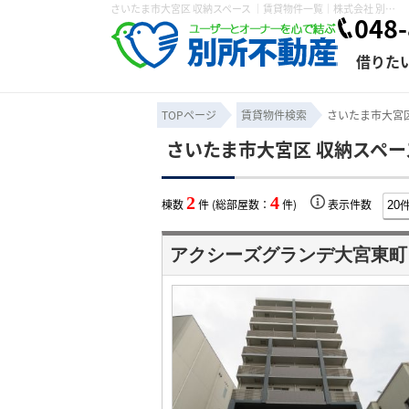
さいたま市大宮区 収納スペース ｜賃貸物件一覧｜株式会社 別所不動産
048-
借りた
TOPページ
賃貸物件検索
さいたま市大宮区
さいたま市大宮区 収納スペー
条件から探す
賃貸管理について
売買物件一覧
不動産売却について
入居者様専用ページ
会社概要
スタッフ紹介
学区から探す
購入時の諸費
賃貸経営
住み替
退去申
2
4
棟数
件 (総部屋数：
件)
表示件数
保存した検索条件
オーナー座談会
媒介契約の種類
個人情報の取り扱い
賃貸法律相
諸費用
賃貸契約
カスタ
アクシーズグランデ大宮東町
よくある質問