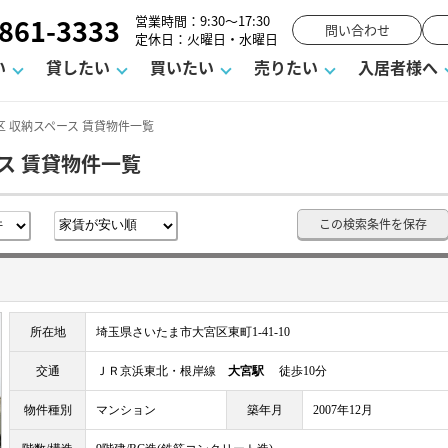
861-3333
営業時間：9:30～17:30
問い合わせ
定休日：火曜日・水曜日
い
貸したい
買いたい
売りたい
入居者様へ
 収納スペース 賃貸物件一覧
ス 賃貸物件一覧
用
塾
え
請フォーム
お知らせ
町名から探す
賃貸Q&A
購入までの流れ
借地底地
駐車場解約フォーム
お客様の声
相続
空室対策
駐車場を探す
よくある質問
仲介手数料について
街紹介
業界ニュース
お気に入り
マンショ
お問
この検索条件を保存
談室
までの流れ
マーハラスメントに対する基本方針
仲介と買取の違い
よくある質問
必要な書類
不動産用語・賃貸用語集
売却の流れ
所在地
埼玉県さいたま市大宮区東町1-41-10
交通
ＪＲ京浜東北・根岸線
大宮駅
徒歩10分
物件種別
マンション
築年月
2007年12月