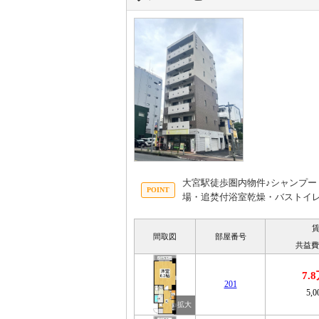
大宮駅徒歩圏内物件♪シャンプ
場・追焚付浴室乾燥・バストイ
間取図
部屋番号
共益費
7.
201
5,