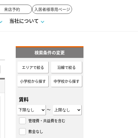
来店予約
入居者様専用ページ
当社について
検索条件の変更
一覧
ンVS戸建て
い合わせ
ワンポイント税務
業者の選び方
物件閲覧履歴
来店予約
賃貸vs持ち家
エリアで絞る
沿線で絞る
高く売るポイント
小学校から探す
中学校から探す
賃料
～
管理費・共益費を含む
敷金なし