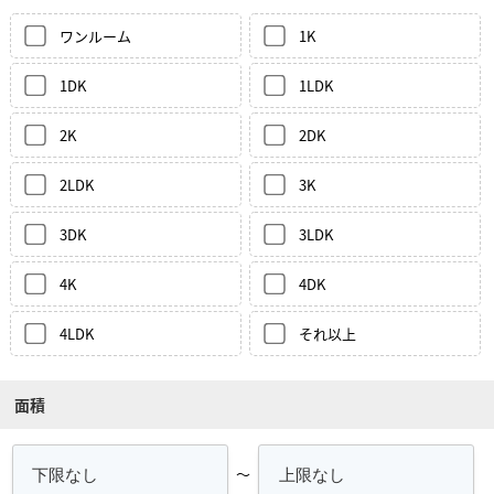
ワンルーム
1K
1DK
1LDK
2K
2DK
2LDK
3K
3DK
3LDK
4K
4DK
4LDK
それ以上
面積
～