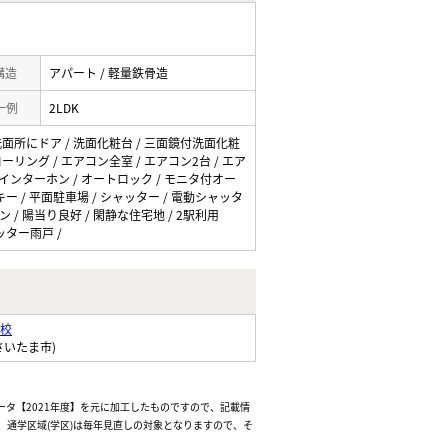
 構造
アパート / 軽量鉄骨造
一例
2LDK
/ 洗面所にドア / 洗面化粧台 / 三面鏡付洗面化粧
ローリング / エアコン全室 / エアコン2台 / エア
TVインターホン / オートロック / モニタ付オー
キー / 平面駐車場 / シャッター / 電動シャッタ
ン / 陽当り良好 / 閑静な住宅地 / 2駅利用
ャッター雨戸 /
校
さいたま市)
ータ【2021年度】を元に加工したものですので、記載情
通学区域(学区)は毎年見直しの対象となりますので、そ