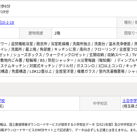
歩6分
19分
-2-18
種別 /
建物階建
2階
間取り
ャワー / 追焚機能浴室 / 脱衣所 / 浴室乾燥機 / 洗面所独立 / 洗面台 / 温水洗浄便座 
イレ / 洗面所 / 最上階 / 角部屋 / キッチンに窓 / 南向き / フローリング / 全居室フ
ロゼット / シューズボックス / ウォークインクロゼット / 玄関収納 / 収納スペース / 
 敷地内ごみ置 / 駐輪場 / BS / 防犯シャッター / 火災警報器（報知機） / ディンプル
システムキッチン / 対面式キッチン / グリル付 / ガスコンロ / 3口以上コンロ / キッチ
震構造 / 免震構造 / LDK12畳以上 / 全居室洋室 / 複層ガラス / 室内洗濯機置場 / シ
学校
土合中学
中学校区
区)
(埼玉県
情報は、国土数値情報ダウンロードサービスが提供する小学校区データ【2021年度】及び中学校区デ
報ダウンロードサービスのWEBサイト上で記述通り、データは必ずしも正確とは言えません。また、