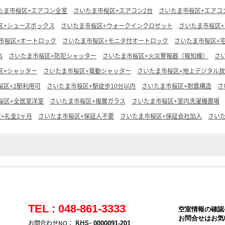
たま市桜区+エアコン全室
さいたま市桜区+エアコン2台
さいたま市桜区+エアコ
区+シューズボックス
さいたま市桜区+ウォークインクロゼット
さいたま市桜区
市桜区+オートロック
さいたま市桜区+モニタ付オートロック
さいたま市桜区+
S
さいたま市桜区+防犯シャッター
さいたま市桜区+火災警報器（報知機）
さ
区+シャッター
さいたま市桜区+電動シャッター
さいたま市桜区+地上デジタル
桜区+2駅利用可
さいたま市桜区+駅徒歩10分以内
さいたま市桜区+耐震構造
さ
桜区+全居室洋室
さいたま市桜区+複層ガラス
さいたま市桜区+室内洗濯機置場
+礼金2ヶ月
さいたま市桜区+保証人不要
さいたま市桜区+保証会社加入
さい
TEL : 048-861-3333
空室情報の確認
お問合せはお気
お問合わせNO：
0000091-201