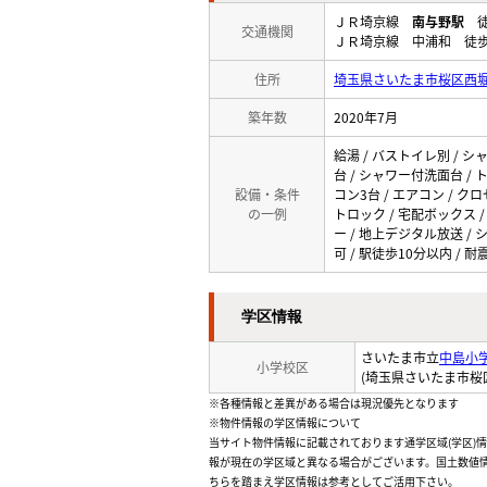
ＪＲ埼京線
南与野駅
徒
交通機関
ＪＲ埼京線 中浦和 徒歩
住所
埼玉県さいたま市桜区西堀10
築年数
2020年7月
給湯 / バストイレ別 / シ
台 / シャワー付洗面台 / ト
設備・条件
コン3台 / エアコン / ク
の一例
トロック / 宅配ボックス /
ー / 地上デジタル放送 / 
可 / 駅徒歩10分以内 / 耐
学区情報
さいたま市立
中島小
小学校区
(埼玉県さいたま市桜
※各種情報と差異がある場合は現況優先となります
※物件情報の学区情報について
当サイト物件情報に記載されております通学区域(学区)
報が現在の学区域と異なる場合がございます。国土数値情
ちらを踏まえ学区情報は参考としてご活用下さい。