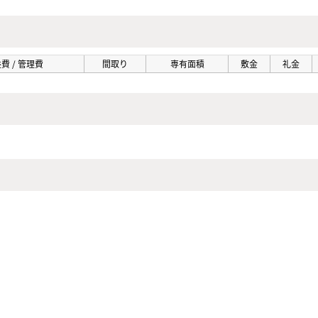
費 / 管理費
間取り
専有面積
敷金
礼金