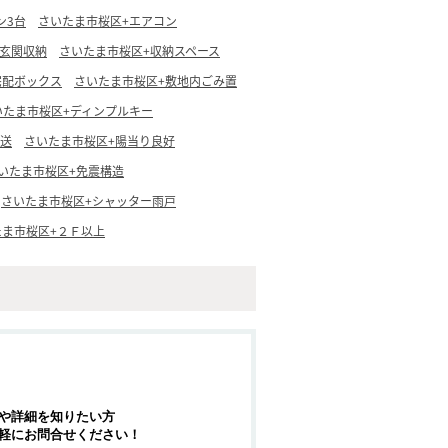
ン3台
さいたま市桜区+エアコン
+玄関収納
さいたま市桜区+収納スペース
宅配ボックス
さいたま市桜区+敷地内ごみ置
いたま市桜区+ディンプルキー
放送
さいたま市桜区+陽当り良好
いたま市桜区+免震構造
さいたま市桜区+シャッター雨戸
たま市桜区+２Ｆ以上
や詳細を知りたい方
軽にお問合せください！