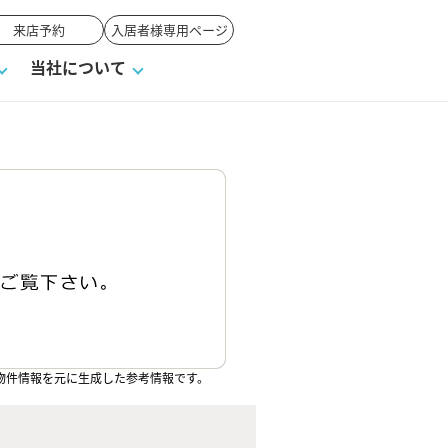
来店予約
入居者様専用ページ
当社について
一覧
ンVS戸建て
い合わせ
ワンポイント税務
業者の選び方
物件閲覧履歴
来店予約
賃貸vs持ち家
高く売るポイント
物件情報を元に生成した参考情報です。