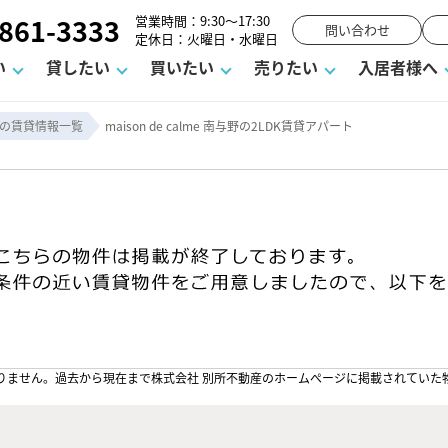
861-3333
営業時間：9:30～17:30
問い合わせ
定休日：火曜日・水曜日
い
貸したい
買いたい
売りたい
入居者様へ
の賃貸情報一覧
maison de calme 南与野の2LDK賃貸アパート
用
塾
え
請フォーム
お知らせ
町名から探す
賃貸Q&A
購入までの流れ
借地底地
駐車場解約フォーム
お客様の声
相続
空室対策
駐車場を探す
よくある質問
仲介手数料について
街紹介
業界ニュース
お気に入り
マンショ
お問
談室
までの流れ
マーハラスメントに対する基本方針
仲介と買取の違い
よくある質問
必要な書類
不動産用語・賃貸用語集
売却の流れ
りません。過去から現在まで株式会社 別所不動産のホームぺージに掲載されていた