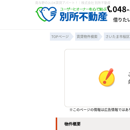
南与野の2LDK賃貸アパート！｜株式会社 別所不動産
048-
借りた
TOPページ
賃貸物件検索
さいたま市桜区
条件から探す
賃貸管理について
売買物件一覧
不動産売却について
入居者様専用ページ
会社概要
スタッフ紹介
学区から探す
購入時の諸費
賃貸経営
住み替
退去申
保存した検索条件
オーナー座談会
媒介契約の種類
個人情報の取り扱い
賃貸法律相
諸費用
賃貸契約
カスタ
よくある質問
※このページの情報は広告情報ではあ
物件概要