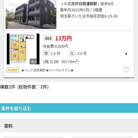
ＪＲ武蔵野線
西浦和駅
/ 徒歩9分
築年月2023年5月 / 3階建
埼玉県さいたま市桜区田島9-15-26
13万円
303
9,500円
1ヶ月
2ヶ月
敷
礼
2
1階
2LDK（60.79ｍ
）
★ペット共生物件★へーベルメゾン★
棟数
1
件 (総物件数：
1
件)
条件を絞り込む
賃料