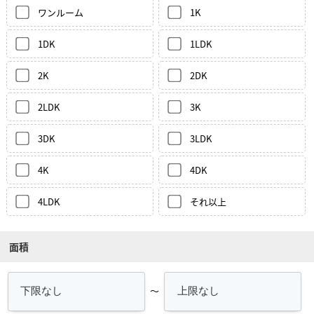
ワンルーム
1K
1DK
1LDK
2K
2DK
2LDK
3K
3DK
3LDK
4K
4DK
4LDK
それ以上
面積
～