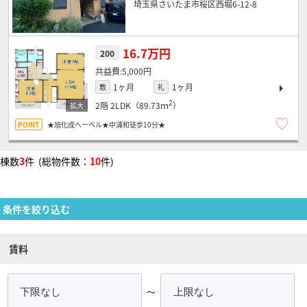
埼玉県さいたま市桜区西堀6-12-8
16.7万円
200
5,000円
1ヶ月
1ヶ月
敷
礼
2
2階
2LDK（89.73ｍ
）
★旭化成へーベル★中浦和徒歩10分★
棟数
3
件 (総物件数：
10
件)
条件を絞り込む
賃料
～