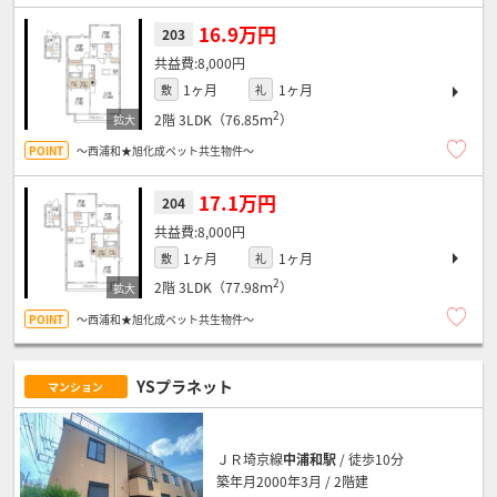
16.9万円
203
8,000円
1ヶ月
1ヶ月
敷
礼
2
2階
3LDK（76.85ｍ
）
～西浦和★旭化成ペット共生物件～
17.1万円
204
8,000円
1ヶ月
1ヶ月
敷
礼
2
2階
3LDK（77.98ｍ
）
～西浦和★旭化成ペット共生物件～
YSプラネット
マンション
ＪＲ埼京線
中浦和駅
/ 徒歩10分
築年月2000年3月 / 2階建