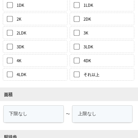
1DK
1LDK
2K
2DK
2LDK
3K
3DK
3LDK
4K
4DK
4LDK
それ以上
面積
～
駅徒歩