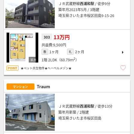
ＪＲ武蔵野線
西浦和駅
/ 徒歩9分
築年月2023年5月 / 3階建
埼玉県さいたま市桜区田島9-15-26
13万円
303
9,500円
1ヶ月
2ヶ月
敷
礼
2
1階
2LDK（60.79ｍ
）
★ペット共生物件★へーベルメゾン★
Traum
マンション
ＪＲ武蔵野線
西浦和駅
/ 徒歩13分
築年月新築 / 2階建
埼玉県さいたま市桜区田島