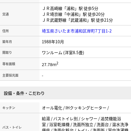
ＪＲ高崎線「浦和」駅 徒歩5分
ＪＲ埼京線「中浦和」駅 徒歩20分
交通
ＪＲ武蔵野線「武蔵浦和」駅 徒歩21分
埼玉県さいたま市浦和区岸町7丁目1-2
住所
1988年10月
築年月
ワンルーム (洋室8.5畳)
間取り
2
27.78ｍ
専有面積
-
主要採光面
設備・条件・こだわり
オール電化 / IHクッキングヒーター /
キッチン
給湯 / バストイレ別 / シャワー / 追焚機能浴
室 / 浴室乾燥機 / 洗面所独立 / 洗面台 / 温水洗浄
バス・トイレ
便座 / 洗面化粧台 / トイレ / 洗面所 / 室内洗濯機