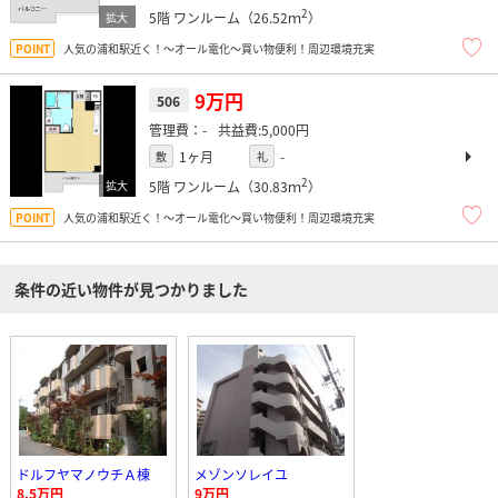
2
5階
ワンルーム（26.52ｍ
）
人気の浦和駅近く！～オール電化～買い物便利！周辺環境充実
9万円
506
-
5,000円
1ヶ月
-
敷
礼
2
5階
ワンルーム（30.83ｍ
）
人気の浦和駅近く！～オール電化～買い物便利！周辺環境充実
条件の近い物件が見つかりました
ドルフヤマノウチＡ棟
メゾンソレイユ
8.5万円
9万円