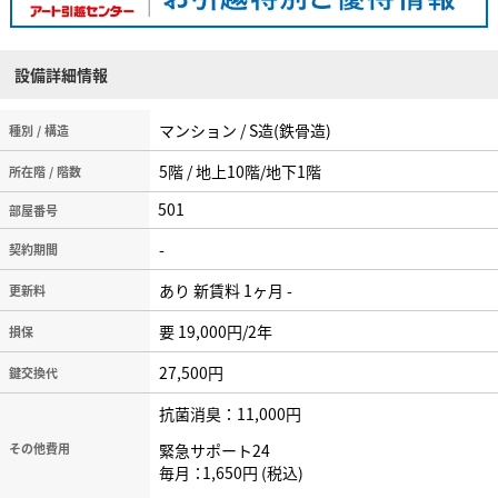
設備詳細情報
マンション / S造(鉄骨造)
種別 / 構造
5階 / 地上10階/地下1階
所在階 / 階数
501
-
契約期間
あり 新賃料 1ヶ月 -
更新料
要 19,000円/2年
損保
27,500円
鍵交換代
抗菌消臭：11,000円
その他費用
緊急サポート24
毎月
1,650円
税込