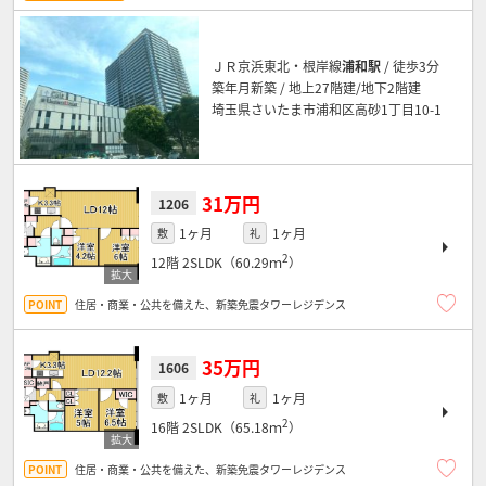
ＪＲ京浜東北・根岸線
浦和駅
/ 徒歩3分
築年月新築 / 地上27階建/地下2階建
埼玉県さいたま市浦和区高砂1丁目10-1
31万円
1206
1ヶ月
1ヶ月
敷
礼
2
12階
2SLDK（60.29ｍ
）
住居・商業・公共を備えた、新築免震タワーレジデンス
35万円
1606
1ヶ月
1ヶ月
敷
礼
2
16階
2SLDK（65.18ｍ
）
住居・商業・公共を備えた、新築免震タワーレジデンス