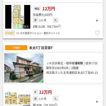
12万円
401
9,000円
1ヶ月
敷
礼
2
4階
3LDK（68.73ｍ
）
3ＬＤＫ賃貸マンション・無料ネット１G
本太5丁目貸家F
一戸建て
ＪＲ京浜東北・根岸線
浦和駅
/ 徒歩17分
築年月1981年4月 / 2階建
埼玉県さいたま市浦和区本太5丁目40-15
12万円
F
1ヶ月
敷
礼
2
階
4DK（78.76ｍ
）