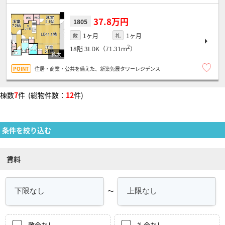
37.8万円
1805
1ヶ月
1ヶ月
敷
礼
2
18階
3LDK（71.31ｍ
）
住居・商業・公共を備えた、新築免震タワーレジデンス
棟数
7
件 (総物件数：
12
件)
条件を絞り込む
賃料
～
敷金なし
礼金なし