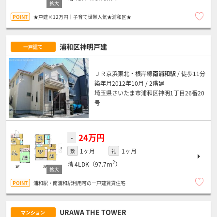
★戸建×12万円｜子育て世帯人気★浦和区★
浦和区神明戸建
一戸建て
ＪＲ京浜東北・根岸線
南浦和駅
/ 徒歩11分
築年月2012年10月 / 2階建
埼玉県さいたま市浦和区神明1丁目26番20
号
24万円
-
1ヶ月
1ヶ月
敷
礼
2
階
4LDK（97.7ｍ
）
浦和駅・南浦和駅利用可の一戸建賃貸住宅
URAWA THE TOWER
マンション