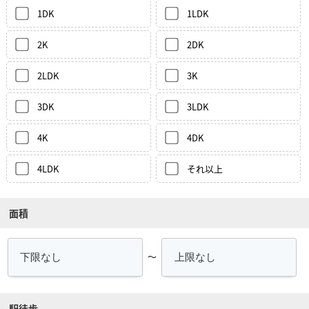
1DK
1LDK
2K
2DK
2LDK
3K
3DK
3LDK
4K
4DK
4LDK
それ以上
面積
～
駅徒歩