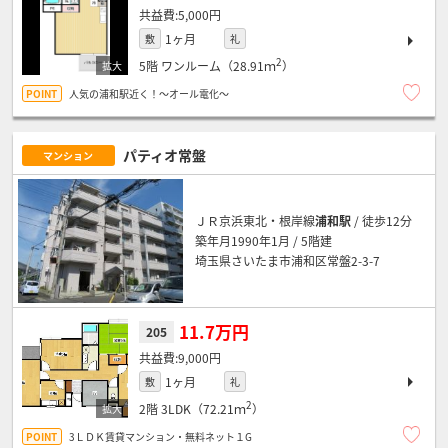
5,000円
1ヶ月
敷
礼
2
5階
ワンルーム（28.91ｍ
）
人気の浦和駅近く！～オール電化～
パティオ常盤
マンション
ＪＲ京浜東北・根岸線
浦和駅
/ 徒歩12分
築年月1990年1月 / 5階建
埼玉県さいたま市浦和区常盤2-3-7
11.7万円
205
9,000円
1ヶ月
敷
礼
2
2階
3LDK（72.21ｍ
）
3ＬＤＫ賃貸マンション・無料ネット１G