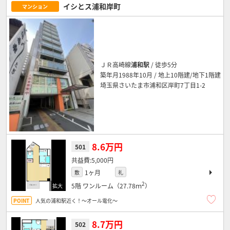
イシとス浦和岸町
マンション
ＪＲ高崎線
浦和駅
/ 徒歩5分
築年月1988年10月 / 地上10階建/地下1階建
埼玉県さいたま市浦和区岸町7丁目1-2
8.6万円
501
5,000円
1ヶ月
敷
礼
2
5階
ワンルーム（27.78ｍ
）
人気の浦和駅近く！～オール電化～
8.7万円
502