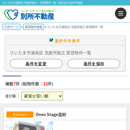
さいたま市浦和区 洗面所独立 ｜賃貸物件一覧｜株式会社 別所不動産
TOPページ
賃貸物件検索
さいたま市浦和区 洗面所独立 賃貸物件一覧
選択中の条件
さいたま市浦和区 洗面所独立 賃貸物件一覧
条件を変更
条件を保存
棟数
7
件 (総物件数：
12
件)
並び順 ：
Ones Stage高砂
マンション