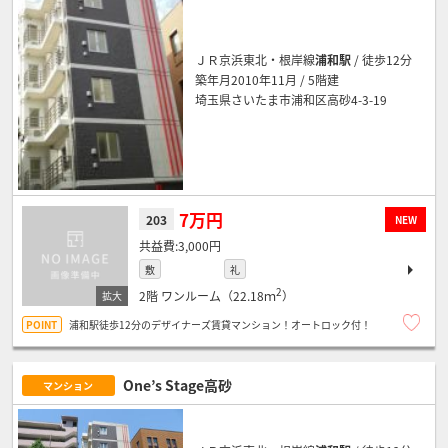
ＪＲ京浜東北・根岸線
浦和駅
/ 徒歩12分
築年月2010年11月 / 5階建
埼玉県さいたま市浦和区高砂4-3-19
7万円
203
NEW
3,000円
敷
礼
2
2階
ワンルーム（22.18ｍ
）
浦和駅徒歩12分のデザイナーズ賃貸マンション！オートロック付！
One’s Stage高砂
マンション