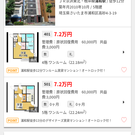
ＪＲ京浜東北・根岸線
浦和駅
/ 徒歩12分
築年月2010年10月 / 5階建
埼玉県さいたま市浦和区高砂4-3-19
7.2万円
401
原状回復費用 60,000円
3,000円
敷
礼
2
4階
ワンルーム（22.18ｍ
）
浦和駅徒歩12分ワンルーム賃貸マンション！オートロック付！
7.2万円
501
原状回復費用 60,000円
3,000円
0ヶ月
0ヶ月
敷
礼
2
5階
ワンルーム（22.24ｍ
）
浦和駅徒歩13分のデザイナーズ賃貸マンション！オートロック付！