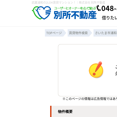
武蔵浦和の2LDK賃貸マンション！｜株式会社 別所不動産
048-
借りた
TOPページ
賃貸物件検索
さいたま市浦和
条件から探す
賃貸管理について
売買物件一覧
不動産売却について
入居者様専用ページ
会社概要
スタッフ紹介
学区から探す
購入時の諸費
賃貸経営
住み替
退去申
保存した検索条件
オーナー座談会
媒介契約の種類
個人情報の取り扱い
賃貸法律相
諸費用
賃貸契約
カスタ
よくある質問
※このページの情報は広告情報ではあ
物件概要