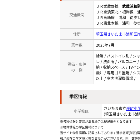
ＪＲ武蔵野線
武蔵浦和
ＪＲ京浜東北・根岸線 浦
交通機関
ＪＲ高崎線 浦和 徒歩1
ＪＲ東北本線 浦和 徒歩
住所
埼玉県さいたま市浦和区岸町
築年数
2025年7月
給湯 / バストイレ別 / シ
レ / 洗面所 / バルコニー
設備・条件
納 / 収納スペース / TV
の一例
機） / 専用ゴミ置場 / シス
以上 / 室内洗濯機置場 /
学区情報
さいたま市立
岸町小
小学校区
(埼玉県さいたま市浦
※各種情報と差異がある場合は現況優先となります
※物件情報の学区情報について
当サイト物件情報に記載されております通学区域(学区)
報が現在の学区域と異なる場合がございます。国土数値情