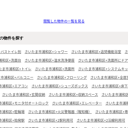
閲覧した物件の一覧を見る
の物件を探す
+バストイレ別
さいたま市浦和区+シャワー
さいたま市浦和区+追焚機能浴室
さ
浦和区+洗面台
さいたま市浦和区+温水洗浄便座
さいたま市浦和区+洗面所にドア
たま市浦和区+トイレ
さいたま市浦和区+洗面所
さいたま市浦和区+システムキ
ま市浦和区+バルコニー
さいたま市浦和区+フローリング
さいたま市浦和区+全居
市浦和区+エアコン
さいたま市浦和区+シューズボックス
さいたま市浦和区+床下
さいたま市浦和区+玄関収納
さいたま市浦和区+収納スペース
さいたま市浦和区
市浦和区+モニタ付オートロック
さいたま市浦和区+エレベーター
さいたま市浦
市浦和区+駐輪場
さいたま市浦和区+火災警報器（報知機）
さいたま市浦和区+
市浦和区+始発駅
さいたま市浦和区+2駅利用可
さいたま市浦和区+2沿線利用可