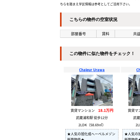
ちらを踏まえ学区情報は参考としてご活用下さい。
こちらの物件の空室状況
部屋番号
賃料
共益
この物件に似た物件をチェック！
Chaleur Urawa
C
18.1万円
賃貸マンション
賃貸マ
武蔵浦和駅 徒歩12分
武蔵
2LDK（58.69㎡）
2L
★人気の旭化成へーベルメゾン
★人気の
新築物件★
新築物件