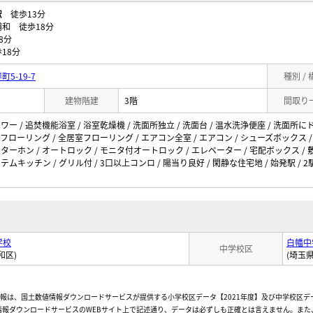
駅
徒歩13分
和 徒歩18分
8分
18分
5-19-7
種別 /
建物階建
3階
間取り
ャワー / 追焚機能浴室 / 浴室乾燥機 / 洗面所独立 / 洗面台 / 温水洗浄便座 / 洗面所に
 / フローリング / 全居室フローリング / エアコン全室 / エアコン / シューズボックス
インターホン / オートロック / モニタ付オートロック / エレベーター / 宅配ボックス /
テムキッチン / グリル付 / 3口以上コンロ / 陽当り良好 / 閑静な住宅地 / 始発駅 / 2駅
学校
白幡中
中学校区
和区)
(埼玉
情報は、国土数値情報ダウンロードサービスが提供する小学校区データ【2021年度】及び中学校区デ
報ダウンロードサービスのWEBサイト上で記述通り、データは必ずしも正確とは言えません。また、