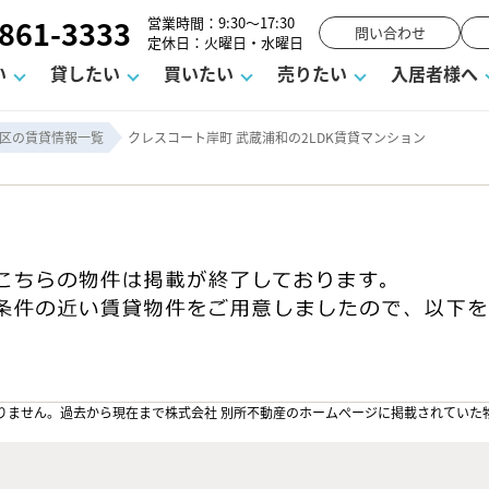
861-3333
営業時間：9:30～17:30
問い合わせ
定休日：火曜日・水曜日
い
貸したい
買いたい
売りたい
入居者様へ
区の賃貸情報一覧
クレスコート岸町 武蔵浦和の2LDK賃貸マンション
用
塾
え
請フォーム
お知らせ
町名から探す
賃貸Q&A
購入までの流れ
借地底地
駐車場解約フォーム
お客様の声
相続
空室対策
駐車場を探す
よくある質問
仲介手数料について
街紹介
業界ニュース
お気に入り
マンショ
お問
談室
までの流れ
マーハラスメントに対する基本方針
仲介と買取の違い
よくある質問
必要な書類
不動産用語・賃貸用語集
売却の流れ
りません。過去から現在まで株式会社 別所不動産のホームぺージに掲載されていた