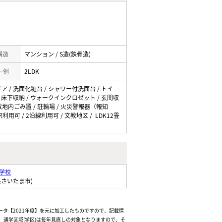
 構造
マンション / S造(鉄骨造)
一例
2LDK
ドア / 洗面化粧台 / シャワー付洗面台 / トイ
 / 床下収納 / ウォークインクロゼット / 玄関収
 敷地内ごみ置 / 駐輪場 / 火災警報器（報知
利用可 / 2沿線利用可 / 文教地区 / LDK12畳
学校
県さいたま市)
ータ【2021年度】を元に加工したものですので、記載情
通学区域(学区)は毎年見直しの対象となりますので、そ