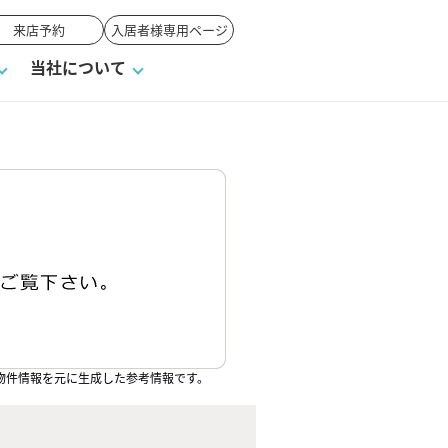
来店予約
入居者様専用ページ
当社について
一覧
ンVS戸建て
い合わせ
ワンポイント税務
業者の選び方
物件閲覧履歴
来店予約
賃貸vs持ち家
高く売るポイント
物件情報を元に生成した参考情報です。