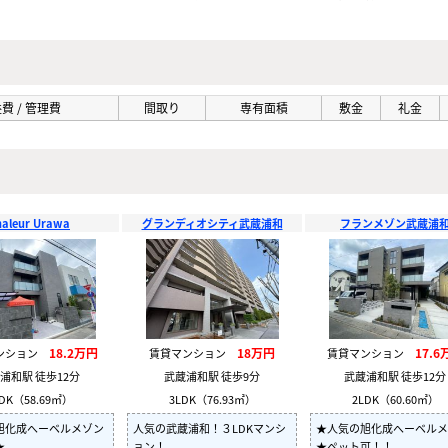
費 / 管理費
間取り
専有面積
敷金
礼金
haleur Urawa
グランディオシティ武蔵浦和
フランメゾン武蔵浦
18.2万円
18万円
17.6
ンション
賃貸マンション
賃貸マンション
浦和駅 徒歩12分
武蔵浦和駅 徒歩9分
武蔵浦和駅 徒歩12分
DK（58.69㎡）
3LDK（76.93㎡）
2LDK（60.60㎡）
旭化成へーベルメゾン
人気の武蔵浦和！３LDKマンシ
★人気の旭化成へーベルメ
★
ョン！
★ペット可！！