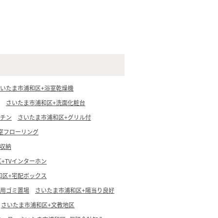
いたま市浦和区+浴室乾燥機
さいたま市浦和区+洗面化粧台
ッチン
さいたま市浦和区+グリル付
室フローリング
収納
+TVインターホン
和区+宅配ボックス
専用ゴミ置場
さいたま市浦和区+陽当り良好
さいたま市浦和区+文教地区