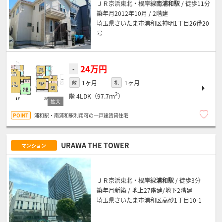
ＪＲ京浜東北・根岸線
南浦和駅
/ 徒歩11分
築年月2012年10月 / 2階建
埼玉県さいたま市浦和区神明1丁目26番20
号
24万円
-
1ヶ月
1ヶ月
敷
礼
2
階
4LDK（97.7ｍ
）
浦和駅・南浦和駅利用可の一戸建賃貸住宅
URAWA THE TOWER
マンション
ＪＲ京浜東北・根岸線
浦和駅
/ 徒歩3分
築年月新築 / 地上27階建/地下2階建
埼玉県さいたま市浦和区高砂1丁目10-1