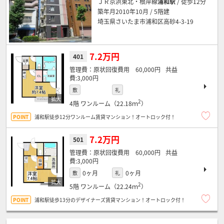
ＪＲ京浜東北・根岸線
浦和駅
/ 徒歩12分
築年月2010年10月 / 5階建
埼玉県さいたま市浦和区高砂4-3-19
7.2万円
401
原状回復費用 60,000円
3,000円
敷
礼
2
4階
ワンルーム（22.18ｍ
）
浦和駅徒歩12分ワンルーム賃貸マンション！オートロック付！
7.2万円
501
原状回復費用 60,000円
3,000円
0ヶ月
0ヶ月
敷
礼
2
5階
ワンルーム（22.24ｍ
）
浦和駅徒歩13分のデザイナーズ賃貸マンション！オートロック付！