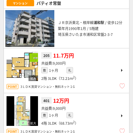
パティオ常盤
マンション
ＪＲ京浜東北・根岸線
浦和駅
/ 徒歩12分
築年月1990年1月 / 5階建
埼玉県さいたま市浦和区常盤2-3-7
11.7万円
205
9,000円
1ヶ月
敷
礼
2
2階
3LDK（72.21ｍ
）
3ＬＤＫ賃貸マンション・無料ネット１G
12万円
401
9,000円
1ヶ月
敷
礼
2
4階
3LDK（68.73ｍ
）
3ＬＤＫ賃貸マンション・無料ネット１G