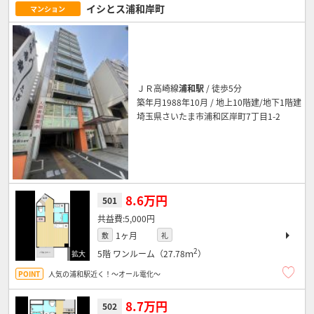
イシとス浦和岸町
マンション
ＪＲ高崎線
浦和駅
/ 徒歩5分
築年月1988年10月 / 地上10階建/地下1階建
埼玉県さいたま市浦和区岸町7丁目1-2
8.6万円
501
5,000円
1ヶ月
敷
礼
2
5階
ワンルーム（27.78ｍ
）
人気の浦和駅近く！～オール電化～
8.7万円
502