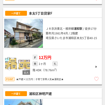
本太5丁目貸家F
一戸建て
ＪＲ京浜東北・根岸線
浦和駅
/ 徒歩17分
築年月1981年4月 / 2階建
埼玉県さいたま市浦和区本太5丁目40-15
12万円
F
1ヶ月
敷
礼
2
階
4DK（78.76ｍ
）
★戸建×12万円｜子育て世帯人気★浦和区★
浦和区神明戸建
一戸建て