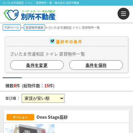
さいたま市浦和区 トイレ ｜賃貸物件一覧｜株式会社 別所不動産
TOPページ
賃貸物件検索
さいたま市浦和区 トイレ 賃貸物件一覧
選択中の条件
さいたま市浦和区 トイレ 賃貸物件一覧
条件を変更
条件を保存
棟数
8
件 (総物件数：
15
件)
並び順 ：
Ones Stage高砂
マンション