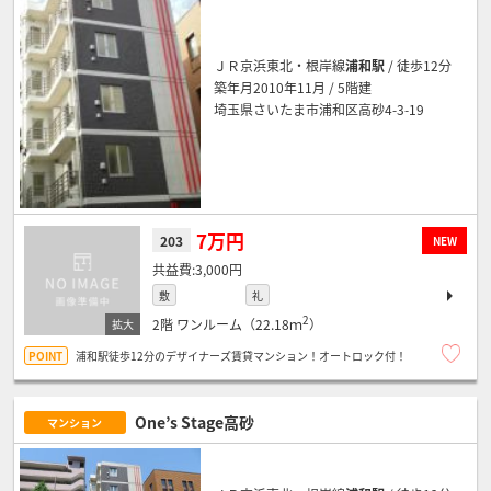
ＪＲ京浜東北・根岸線
浦和駅
/ 徒歩12分
築年月2010年11月 / 5階建
埼玉県さいたま市浦和区高砂4-3-19
7万円
203
NEW
3,000円
敷
礼
2
2階
ワンルーム（22.18ｍ
）
浦和駅徒歩12分のデザイナーズ賃貸マンション！オートロック付！
One’s Stage高砂
マンション