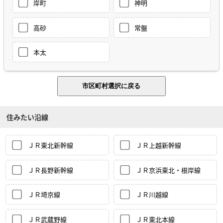
岸町
神明
高砂
常盤
本太
住みたい沿線
ＪＲ東北新幹線
ＪＲ上越新幹線
ＪＲ長野新幹線
ＪＲ京浜東北・根岸線
ＪＲ埼京線
ＪＲ川越線
ＪＲ武蔵野線
ＪＲ東北本線