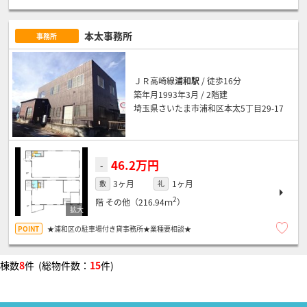
本太事務所
事務所
ＪＲ高崎線
浦和駅
/ 徒歩16分
築年月1993年3月 / 2階建
埼玉県さいたま市浦和区本太5丁目29-17
46.2万円
-
3ヶ月
1ヶ月
敷
礼
2
階
その他（216.94ｍ
）
★浦和区の駐車場付き貸事務所★業種要相談★
棟数
8
件 (総物件数：
15
件)