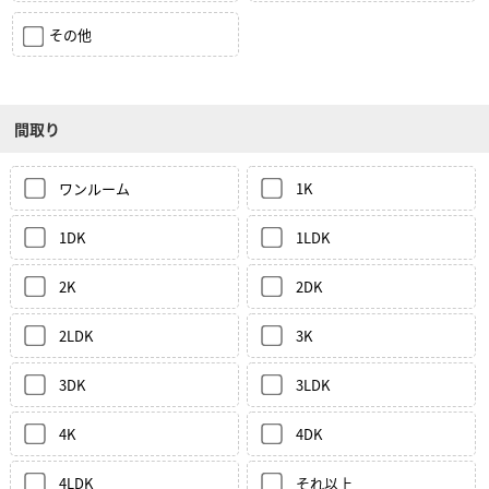
その他
間取り
ワンルーム
1K
1DK
1LDK
2K
2DK
2LDK
3K
3DK
3LDK
4K
4DK
4LDK
それ以上