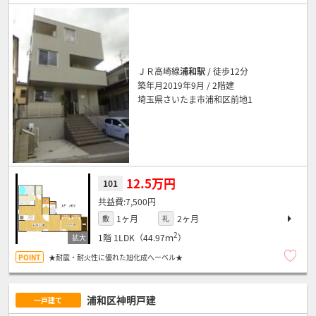
ＪＲ高崎線
浦和駅
/ 徒歩12分
築年月2019年9月 / 2階建
埼玉県さいたま市浦和区前地1
12.5万円
101
7,500円
1ヶ月
2ヶ月
敷
礼
2
1階
1LDK（44.97ｍ
）
★耐震・耐火性に優れた旭化成へーベル★
浦和区神明戸建
一戸建て