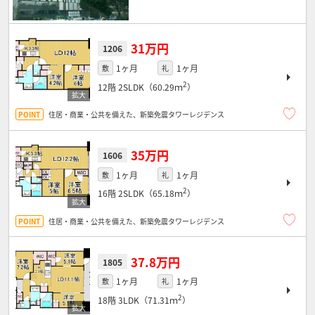
31万円
1206
1ヶ月
1ヶ月
敷
礼
2
12階
2SLDK（60.29ｍ
）
住居・商業・公共を備えた、新築免震タワーレジデンス
35万円
1606
1ヶ月
1ヶ月
敷
礼
2
16階
2SLDK（65.18ｍ
）
住居・商業・公共を備えた、新築免震タワーレジデンス
37.8万円
1805
1ヶ月
1ヶ月
敷
礼
2
18階
3LDK（71.31ｍ
）