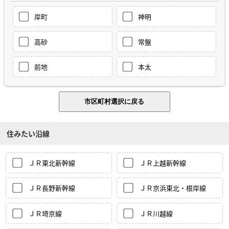
岸町
神明
高砂
常盤
前地
本太
住みたい沿線
ＪＲ東北新幹線
ＪＲ上越新幹線
ＪＲ長野新幹線
ＪＲ京浜東北・根岸線
ＪＲ埼京線
ＪＲ川越線