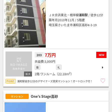
ＪＲ京浜東北・根岸線
浦和駅
/ 徒歩12分
築年月2010年11月 / 5階建
埼玉県さいたま市浦和区高砂4-3-19
7万円
203
NEW
3,000円
敷
礼
2
2階
ワンルーム（22.18ｍ
）
浦和駅徒歩12分のデザイナーズ賃貸マンション！オートロック付！
One’s Stage高砂
マンション