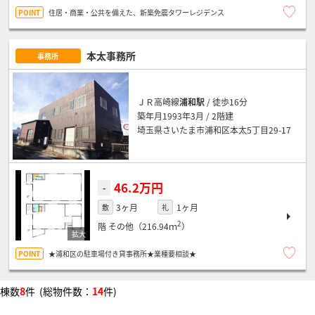
住居・商業・公共を備えた、新築免震タワーレジデンス
本太事務所
事務所
ＪＲ高崎線
浦和駅
/ 徒歩16分
築年月1993年3月 / 2階建
埼玉県さいたま市浦和区本太5丁目29-17
46.2万円
-
3ヶ月
1ヶ月
敷
礼
2
階
その他（216.94ｍ
）
★浦和区の駐車場付き貸事務所★業種要相談★
棟数
8
件 (総物件数：
14
件)