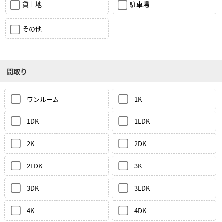
貸土地
駐車場
その他
間取り
ワンルーム
1K
1DK
1LDK
2K
2DK
2LDK
3K
3DK
3LDK
4K
4DK