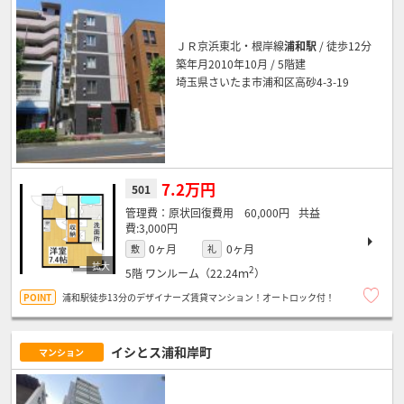
ＪＲ京浜東北・根岸線
浦和駅
/ 徒歩12分
築年月2010年10月 / 5階建
埼玉県さいたま市浦和区高砂4-3-19
7.2万円
501
原状回復費用 60,000円
3,000円
0ヶ月
0ヶ月
敷
礼
2
5階
ワンルーム（22.24ｍ
）
浦和駅徒歩13分のデザイナーズ賃貸マンション！オートロック付！
イシとス浦和岸町
マンション