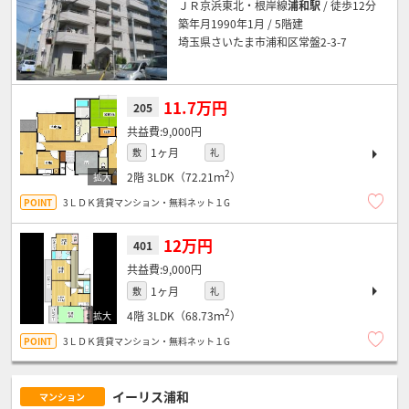
ＪＲ京浜東北・根岸線
浦和駅
/ 徒歩12分
築年月1990年1月 / 5階建
埼玉県さいたま市浦和区常盤2-3-7
11.7万円
205
9,000円
1ヶ月
敷
礼
2
2階
3LDK（72.21ｍ
）
3ＬＤＫ賃貸マンション・無料ネット１G
12万円
401
9,000円
1ヶ月
敷
礼
2
4階
3LDK（68.73ｍ
）
3ＬＤＫ賃貸マンション・無料ネット１G
イーリス浦和
マンション