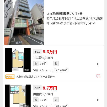
ＪＲ高崎線
浦和駅
/ 徒歩5分
築年月1988年10月 / 地上10階建/地下1階建
埼玉県さいたま市浦和区岸町7丁目1-2
8.6万円
501
5,000円
1ヶ月
敷
礼
2
5階
ワンルーム（27.78ｍ
）
人気の浦和駅近く！～オール電化～
8.7万円
502
5,000円
1ヶ月
敷
礼
2
5階
ワンルーム（28.91ｍ
）