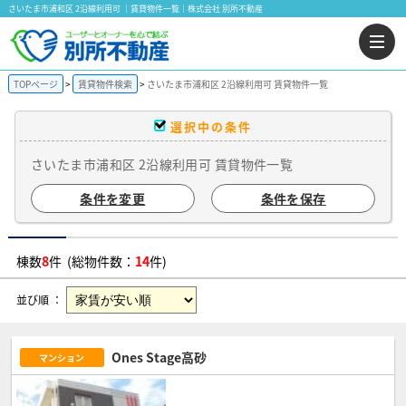
さいたま市浦和区 2沿線利用可 ｜賃貸物件一覧｜株式会社 別所不動産
TOPページ
賃貸物件検索
さいたま市浦和区 2沿線利用可 賃貸物件一覧
選択中の条件
さいたま市浦和区 2沿線利用可 賃貸物件一覧
条件を変更
条件を保存
棟数
8
件 (総物件数：
14
件)
並び順 ：
Ones Stage高砂
マンション