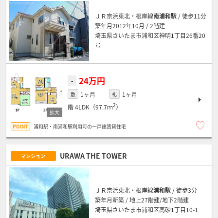
ＪＲ京浜東北・根岸線
南浦和駅
/ 徒歩11分
築年月2012年10月 / 2階建
埼玉県さいたま市浦和区神明1丁目26番20
号
24万円
-
1ヶ月
1ヶ月
敷
礼
2
階
4LDK（97.7ｍ
）
浦和駅・南浦和駅利用可の一戸建賃貸住宅
URAWA THE TOWER
マンション
ＪＲ京浜東北・根岸線
浦和駅
/ 徒歩3分
築年月新築 / 地上27階建/地下2階建
埼玉県さいたま市浦和区高砂1丁目10-1