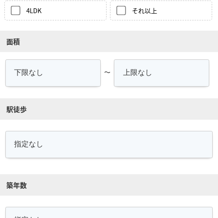
4LDK
それ以上
面積
～
駅徒歩
築年数