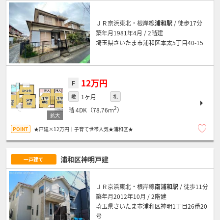
ＪＲ京浜東北・根岸線
浦和駅
/ 徒歩17分
築年月1981年4月 / 2階建
埼玉県さいたま市浦和区本太5丁目40-15
12万円
F
1ヶ月
敷
礼
2
階
4DK（78.76ｍ
）
★戸建×12万円｜子育て世帯人気★浦和区★
浦和区神明戸建
一戸建て
ＪＲ京浜東北・根岸線
南浦和駅
/ 徒歩11分
築年月2012年10月 / 2階建
埼玉県さいたま市浦和区神明1丁目26番20
号