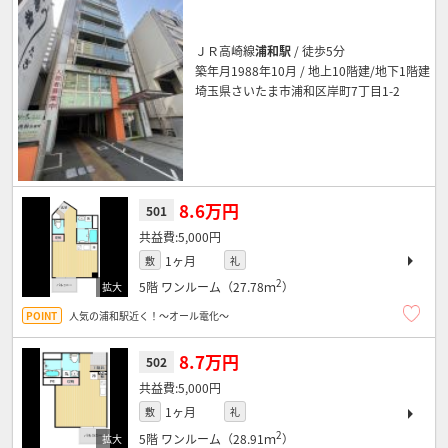
ＪＲ高崎線
浦和駅
/ 徒歩5分
築年月1988年10月 / 地上10階建/地下1階建
埼玉県さいたま市浦和区岸町7丁目1-2
8.6万円
501
5,000円
1ヶ月
敷
礼
2
5階
ワンルーム（27.78ｍ
）
人気の浦和駅近く！～オール電化～
8.7万円
502
5,000円
1ヶ月
敷
礼
2
5階
ワンルーム（28.91ｍ
）