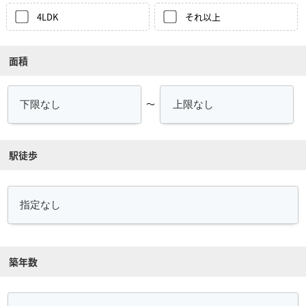
4LDK
それ以上
面積
～
駅徒歩
築年数