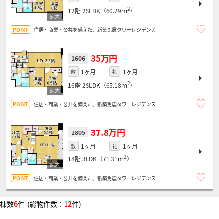
2
12階
2SLDK（60.29ｍ
）
住居・商業・公共を備えた、新築免震タワーレジデンス
35万円
1606
1ヶ月
1ヶ月
敷
礼
2
16階
2SLDK（65.18ｍ
）
住居・商業・公共を備えた、新築免震タワーレジデンス
37.8万円
1805
1ヶ月
1ヶ月
敷
礼
2
18階
3LDK（71.31ｍ
）
住居・商業・公共を備えた、新築免震タワーレジデンス
棟数
6
件 (総物件数：
12
件)