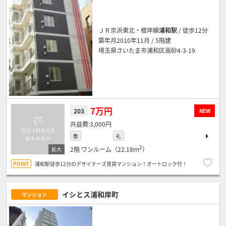
ＪＲ京浜東北・根岸線
浦和駅
/ 徒歩12分
築年月2010年11月 / 5階建
埼玉県さいたま市浦和区高砂4-3-19
7万円
203
NEW
3,000円
敷
礼
2
2階
ワンルーム（22.18ｍ
）
浦和駅徒歩12分のデザイナーズ賃貸マンション！オートロック付！
イシとス浦和岸町
マンション