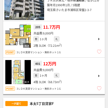
ＪＲ京浜東北・根岸線
浦和駅
/ 徒歩12分
築年月1990年1月 / 5階建
埼玉県さいたま市浦和区常盤2-3-7
11.7万円
205
9,000円
1ヶ月
敷
礼
2
2階
3LDK（72.21ｍ
）
3ＬＤＫ賃貸マンション・無料ネット１G
12万円
401
9,000円
1ヶ月
敷
礼
2
4階
3LDK（68.73ｍ
）
3ＬＤＫ賃貸マンション・無料ネット１G
本太5丁目貸家F
一戸建て