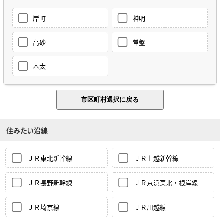
岸町
神明
高砂
常盤
本太
住みたい沿線
ＪＲ東北新幹線
ＪＲ上越新幹線
ＪＲ長野新幹線
ＪＲ京浜東北・根岸線
ＪＲ埼京線
ＪＲ川越線