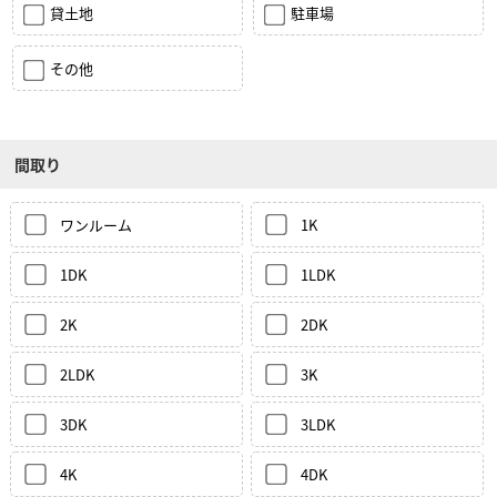
貸土地
駐車場
その他
間取り
ワンルーム
1K
1DK
1LDK
2K
2DK
2LDK
3K
3DK
3LDK
4K
4DK