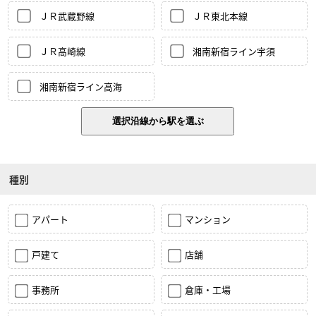
ＪＲ武蔵野線
ＪＲ東北本線
ＪＲ高崎線
湘南新宿ライン宇須
湘南新宿ライン高海
種別
アパート
マンション
戸建て
店舗
事務所
倉庫・工場