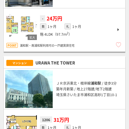
24万円
-
1ヶ月
1ヶ月
敷
礼
2
階
4LDK（97.7ｍ
）
浦和駅・南浦和駅利用可の一戸建賃貸住宅
URAWA THE TOWER
マンション
ＪＲ京浜東北・根岸線
浦和駅
/ 徒歩3分
築年月新築 / 地上27階建/地下2階建
埼玉県さいたま市浦和区高砂1丁目10-1
31万円
1206
1ヶ月
1ヶ月
敷
礼