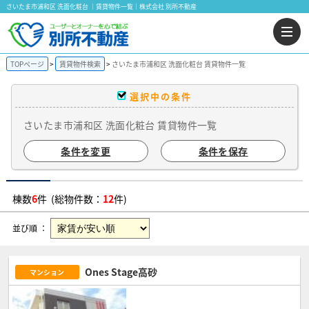
さいたま市浦和区 洗面化粧台 ｜賃貸物件一覧｜株式会社 別所不動産
TOPページ
賃貸物件検索
さいたま市浦和区 洗面化粧台 賃貸物件一覧
選択中の条件
さいたま市浦和区 洗面化粧台 賃貸物件一覧
条件を変更
条件を保存
棟数
6
件 (総物件数：
12
件)
並び順 ：
Ones Stage高砂
マンション