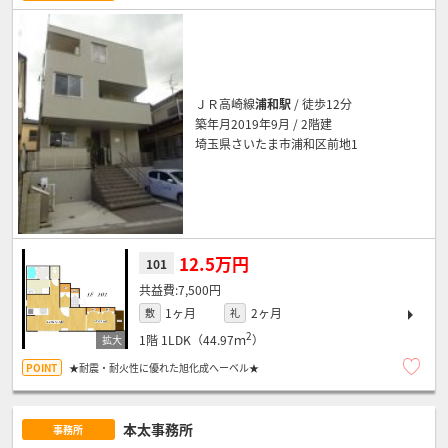
ＪＲ高崎線
浦和駅
/ 徒歩12分
築年月2019年9月 / 2階建
埼玉県さいたま市浦和区前地1
12.5万円
101
7,500円
1ヶ月
2ヶ月
敷
礼
2
1階
1LDK（44.97ｍ
）
★耐震・耐火性に優れた旭化成へーベル★
本太事務所
事務所