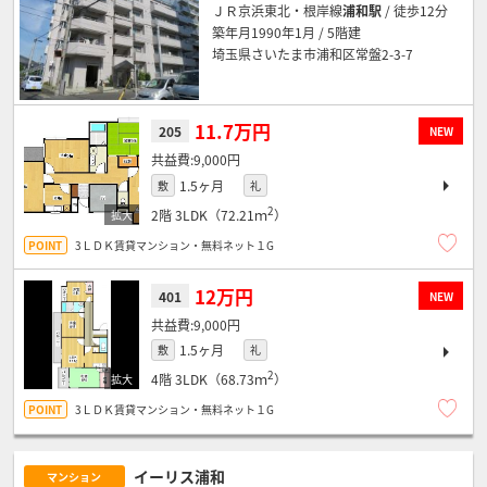
ＪＲ京浜東北・根岸線
浦和駅
/ 徒歩12分
築年月1990年1月 / 5階建
埼玉県さいたま市浦和区常盤2-3-7
11.7万円
205
NEW
9,000円
1.5ヶ月
敷
礼
2
2階
3LDK（72.21ｍ
）
3ＬＤＫ賃貸マンション・無料ネット１G
12万円
401
NEW
9,000円
1.5ヶ月
敷
礼
2
4階
3LDK（68.73ｍ
）
3ＬＤＫ賃貸マンション・無料ネット１G
イーリス浦和
マンション