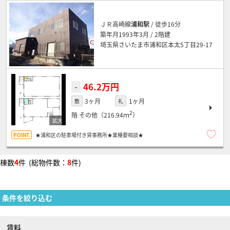
ＪＲ高崎線
浦和駅
/ 徒歩16分
築年月1993年3月 / 2階建
埼玉県さいたま市浦和区本太5丁目29-17
46.2万円
-
3ヶ月
1ヶ月
敷
礼
2
階
その他（216.94ｍ
）
★浦和区の駐車場付き貸事務所★業種要相談★
棟数
4
件 (総物件数：
8
件)
条件を絞り込む
賃料