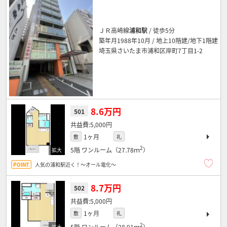
ＪＲ高崎線
浦和駅
/ 徒歩5分
築年月1988年10月 / 地上10階建/地下1階建
埼玉県さいたま市浦和区岸町7丁目1-2
8.6万円
501
5,000円
1ヶ月
敷
礼
2
5階
ワンルーム（27.78ｍ
）
人気の浦和駅近く！～オール電化～
8.7万円
502
5,000円
1ヶ月
敷
礼
2
5階
ワンルーム（28.91ｍ
）