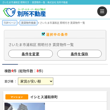
さいたま市浦和区 照明付き ｜賃貸物件一覧｜株式会社 別所不動産
TOPページ
賃貸物件検索
さいたま市浦和区 照明付き 賃貸物件一覧
選択中の条件
さいたま市浦和区 照明付き 賃貸物件一覧
条件を変更
条件を保存
棟数
4
件 (総物件数：
8
件)
並び順 ：
イシとス浦和岸町
マンション