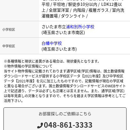
平坦 / 平坦地 / 駅徒歩10分以内 / LDK12畳以
上 / 全居室洋室 / 内階段 / 複層ガラス / 室内洗
濯機置場 / ダウンライト /
さいたま市立
浦和別所小学校
小学校区
(埼玉県さいたま市南区)
白幡中学校
中学校区
(埼玉県さいたま市)
※各種情報と現状に差異がある場合は、現状優先となります。
※物件情報の学区情報について
当サイト物件情報に記載されております通学区域(学区)情報は、国土数値情報
ダウンロードサービスが提供する小学校区データ【2021年度】及び中学校区
データ【2021年度】を元に加工したものですので、記載情報が現在の学区域
と異なる場合がございます。国土数値情報ダウンロードサービスのWEBサイト
上で記述通り、データは必ずしも正確とは言えません。また、通学区域(学区)
は毎年見直しの対象となりますので、そちらを踏まえ学区情報は参考としてご
活用下さい。
お部屋探しのご依頼はこちら
048-861-3333