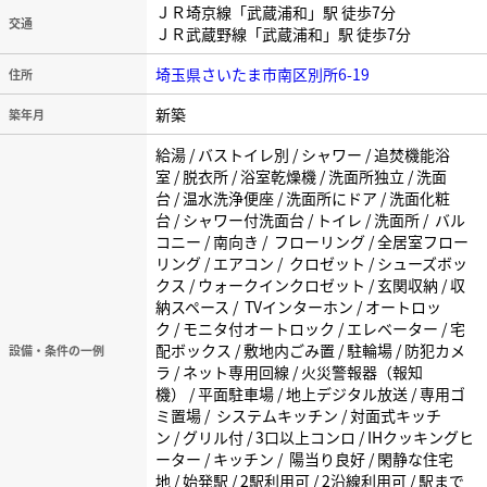
ＪＲ埼京線「武蔵浦和」駅 徒歩7分
交通
ＪＲ武蔵野線「武蔵浦和」駅 徒歩7分
埼玉県さいたま市南区別所6-19
住所
新築
築年月
給湯 / バストイレ別 / シャワー / 追焚機能浴
室 / 脱衣所 / 浴室乾燥機 / 洗面所独立 / 洗面
台 / 温水洗浄便座 / 洗面所にドア / 洗面化粧
台 / シャワー付洗面台 / トイレ / 洗面所 / バル
コニー / 南向き / フローリング / 全居室フロー
リング / エアコン / クロゼット / シューズボッ
クス / ウォークインクロゼット / 玄関収納 / 収
納スペース / TVインターホン / オートロッ
ク / モニタ付オートロック / エレベーター / 宅
配ボックス / 敷地内ごみ置 / 駐輪場 / 防犯カメ
設備・条件の一例
ラ / ネット専用回線 / 火災警報器（報知
機） / 平面駐車場 / 地上デジタル放送 / 専用ゴ
ミ置場 / システムキッチン / 対面式キッチ
ン / グリル付 / 3口以上コンロ / IHクッキングヒ
ーター / キッチン / 陽当り良好 / 閑静な住宅
地 / 始発駅 / 2駅利用可 / 2沿線利用可 / 駅まで