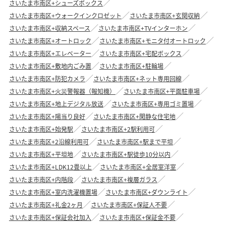
さいたま市南区+シューズボックス
さいたま市南区+ウォークインクロゼット
さいたま市南区+玄関収納
さいたま市南区+収納スペース
さいたま市南区+TVインターホン
さいたま市南区+オートロック
さいたま市南区+モニタ付オートロック
さいたま市南区+エレベーター
さいたま市南区+宅配ボックス
さいたま市南区+敷地内ごみ置
さいたま市南区+駐輪場
さいたま市南区+防犯カメラ
さいたま市南区+ネット専用回線
さいたま市南区+火災警報器（報知機）
さいたま市南区+平面駐車場
さいたま市南区+地上デジタル放送
さいたま市南区+専用ゴミ置場
さいたま市南区+陽当り良好
さいたま市南区+閑静な住宅地
さいたま市南区+始発駅
さいたま市南区+2駅利用可
さいたま市南区+2沿線利用可
さいたま市南区+駅まで平坦
さいたま市南区+平坦地
さいたま市南区+駅徒歩10分以内
さいたま市南区+LDK12畳以上
さいたま市南区+全居室洋室
さいたま市南区+内階段
さいたま市南区+複層ガラス
さいたま市南区+室内洗濯機置場
さいたま市南区+ダウンライト
さいたま市南区+礼金2ヶ月
さいたま市南区+保証人不要
さいたま市南区+保証会社加入
さいたま市南区+保証金不要