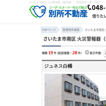
さいたま市南区 火災警報器（報知機） ｜賃貸物件一覧｜株式会社 別所不動産
048-
借りた
TOPページ
賃貸物件検索
さいたま市南区
さいたま市南区 火災警報器（
条件から探す
賃貸管理について
売買物件一覧
不動産売却について
入居者様専用ページ
会社概要
スタッフ紹介
学区から探す
購入時の諸費
賃貸経営
住み替
退去申
19
28
棟数
件 (総部屋数：
件)
表示件数
保存した検索条件
オーナー座談会
媒介契約の種類
個人情報の取り扱い
賃貸法律相
諸費用
賃貸契約
カスタ
ジュネス白幡
よくある質問