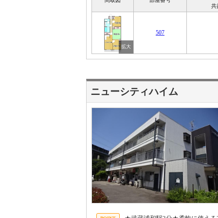
間取図
部屋番号
共
507
ニューシティハイム