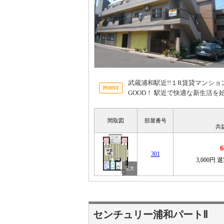
武蔵浦和駅近!!１R賃貸マンショ
GOOD！ 駅近で快適な新生活
間取図
部屋番号
共
301
3,000円
退
センチュリー浦和パートⅡ