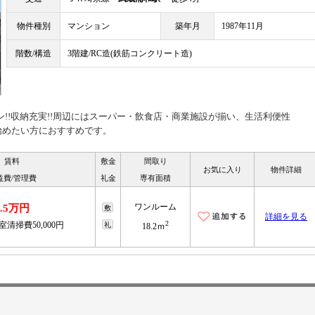
物件種別
マンション
築年月
1987年11月
階数/構造
3階建/RC造(鉄筋コンクリート造)
ン!!収納充実!!周辺にはスーパー・飲食店・商業施設が揃い、生活利便性
を始めたい方におすすめです。
賃料
敷金
間取り
お気に入り
物件詳細
益費/管理費
礼金
専有面積
ワンルーム
6.5万円
敷
詳細を見る
2
室清掃費50,000円
礼
18.2ｍ