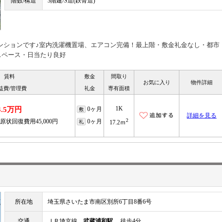
階数/構造
3階建/S造(鉄骨造)
マンションです♪室内洗濯機置場、エアコン完備！最上階・敷金礼金なし・都市
スペース・日当たり良好
賃料
敷金
間取り
お気に入り
物件詳細
益費/管理費
礼金
専有面積
1K
4.5万円
0ヶ月
敷
詳細を見る
2
原状回復費用45,000円
0ヶ月
礼
17.2ｍ
所在地
埼玉県さいたま市南区別所6丁目8番6号
交通
ＪＲ埼京線
武蔵浦和駅
徒歩4分