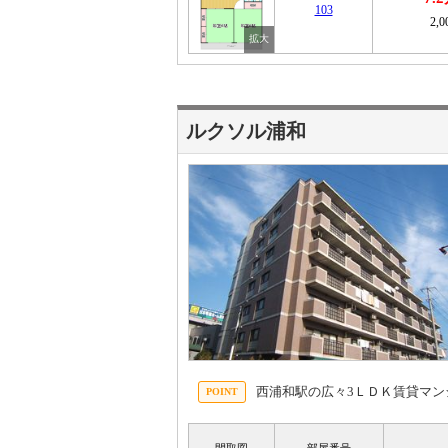
103
2,
ルクソル浦和
西浦和駅の広々3ＬＤＫ賃貸マ