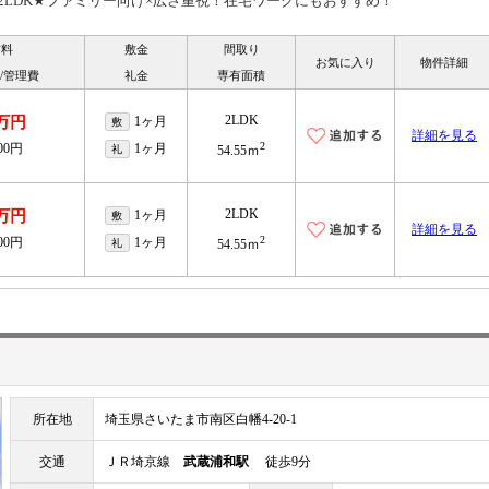
2LDK★ファミリー向け×広さ重視！在宅ワークにもおすすめ！
賃料
敷金
間取り
お気に入り
物件詳細
/管理費
礼金
専有面積
2LDK
0万円
1ヶ月
敷
詳細を見る
2
000円
1ヶ月
礼
54.55ｍ
2LDK
0万円
1ヶ月
敷
詳細を見る
2
000円
1ヶ月
礼
54.55ｍ
所在地
埼玉県さいたま市南区白幡4-20-1
交通
ＪＲ埼京線
武蔵浦和駅
徒歩9分