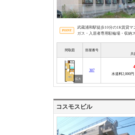
武蔵浦和駅徒歩10分の1K賃貸
ガス・入居者専用駐輪場・収納
間取図
部屋番号
共
307
水道料2,000円
コスモスビル