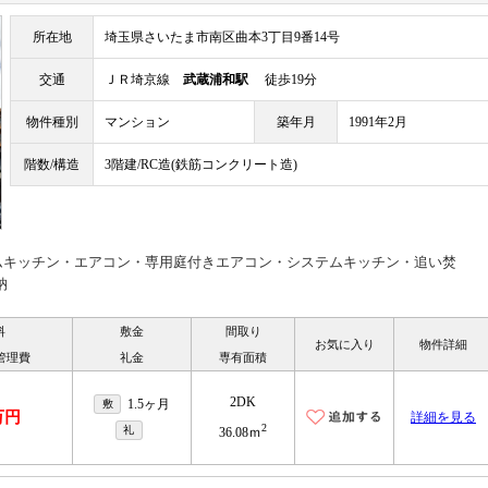
所在地
埼玉県さいたま市南区曲本3丁目9番14号
交通
ＪＲ埼京線
武蔵浦和駅
徒歩19分
物件種別
マンション
築年月
1991年2月
階数/構造
3階建/RC造(鉄筋コンクリート造)
ムキッチン・エアコン・専用庭付きエアコン・システムキッチン・追い焚
納
料
敷金
間取り
お気に入り
物件詳細
管理費
礼金
専有面積
2DK
1.5ヶ月
敷
万円
詳細を見る
2
礼
36.08ｍ