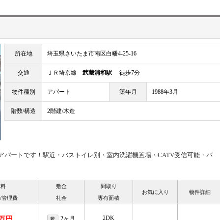
所在地
埼玉県さいたま市南区白幡4-25-16
交通
ＪＲ埼京線
武蔵浦和駅
徒歩7分
物件種別
アパート
築年月
1988年3月
階数/構造
2階建/木造
貸アパートです！駅近・バストイレ別・室内洗濯機置場・CATV受信可能・バ
賃料
敷金
間取り
お気に入り
物件詳細
/管理費
礼金
専有面積
2DK
2万円
2ヶ月
敷