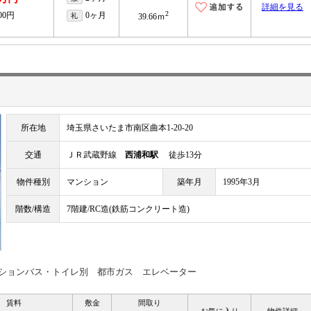
詳細を見る
2
000円
0ヶ月
礼
39.66ｍ
所在地
埼玉県さいたま市南区曲本1-20-20
交通
ＪＲ武蔵野線
西浦和駅
徒歩13分
物件種別
マンション
築年月
1995年3月
階数/構造
7階建/RC造(鉄筋コンクリート造)
ンションバス・トイレ別 都市ガス エレベーター
賃料
敷金
間取り