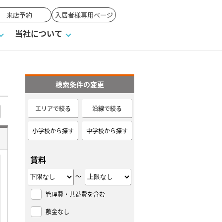
来店予約
入居者様専用ページ
当社について
検索条件の変更
一覧
ンVS戸建て
い合わせ
ワンポイント税務
業者の選び方
物件閲覧履歴
来店予約
賃貸vs持ち家
エリアで絞る
沿線で絞る
高く売るポイント
小学校から探す
中学校から探す
賃料
～
管理費・共益費を含む
敷金なし