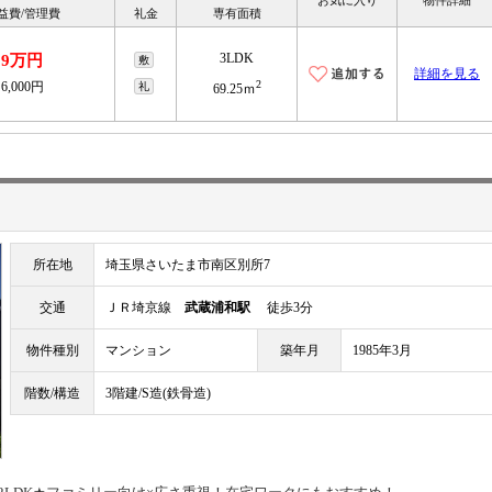
お気に入り
物件詳細
益費/管理費
礼金
専有面積
3LDK
9万円
敷
詳細を見る
2
6,000円
礼
69.25ｍ
所在地
埼玉県さいたま市南区別所7
交通
ＪＲ埼京線
武蔵浦和駅
徒歩3分
物件種別
マンション
築年月
1985年3月
階数/構造
3階建/S造(鉄骨造)