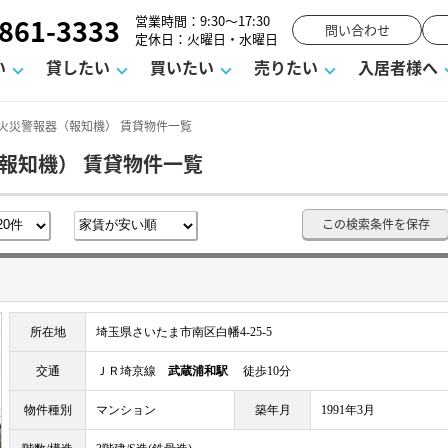
861-3333
営業時間：9:30～17:30
問い合わせ
定休日：火曜日・水曜日
い
貸したい
買いたい
売りたい
入居者様へ
 火災警報器（報知機） 賃貸物件一覧
報知機） 賃貸物件一覧
用
塾
え
請フォーム
お知らせ
町名から探す
賃貸Q&A
購入までの流れ
借地底地
駐車場解約フォーム
お客様の声
相続
空室対策
駐車場を探す
よくある質問
仲介手数料について
街紹介
業界ニュース
お気に入り
マンショ
お問
この検索条件を保存
談室
までの流れ
マーハラスメントに対する基本方針
仲介と買取の違い
よくある質問
必要な書類
不動産用語・賃貸用語集
売却の流れ
所在地
埼玉県さいたま市南区白幡4-25-5
交通
ＪＲ埼京線
武蔵浦和駅
徒歩10分
物件種別
マンション
築年月
1991年3月