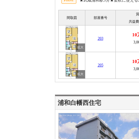
★武蔵浦和駅3分★柔軟に使える
間取図
部屋番号
共益費
1
203
3,
1
205
3,
浦和白幡西住宅