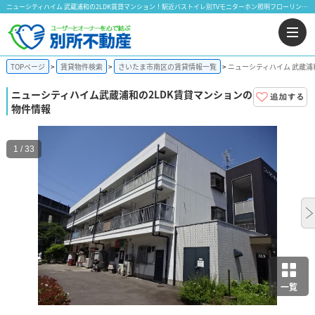
ニューシティハイム 武蔵浦和の2LDK賃貸マンション！駅近バストイレ別TVモニターホン照明フローリング｜株式会社 別所不動産
TOPページ
賃貸物件検索
さいたま市南区の賃貸情報一覧
ニューシティハイム 武蔵浦
ニューシティハイム
武蔵浦和の2LDK賃貸マンションの
物件情報
1 / 33
一覧