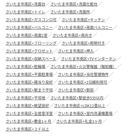
さいたま市南区+洗面台
さいたま市南区+洗面化粧台
さいたま市南区+トイレ
さいたま市南区+洗面所
さいたま市南区+ガスコンロ可
さいたま市南区+キッチン
さいたま市南区+バルコニー
さいたま市南区+南面バルコニー
さいたま市南区+南面2室
さいたま市南区+南向き
さいたま市南区+フローリング
さいたま市南区+照明付き
さいたま市南区+クロゼット
さいたま市南区+押入
さいたま市南区+収納スペース
さいたま市南区+TVインターホン
さいたま市南区+駐輪場
さいたま市南区+火災警報器（報知機）
さいたま市南区+平面駐車場
さいたま市南区+当社管理物件
さいたま市南区+陽当り良好
さいたま市南区+2沿線利用可
さいたま市南区+駅まで平坦
さいたま市南区+駅前
さいたま市南区+平坦地
さいたま市南区+駅徒歩5分以内
さいたま市南区+眺望良好
さいたま市南区+LDK12畳以上
さいたま市南区+全居室洋室
さいたま市南区+室内洗濯機置場
さいたま市南区+敷金1ヶ月
さいたま市南区+礼金1ヶ月
さいたま市南区+２Ｆ以上