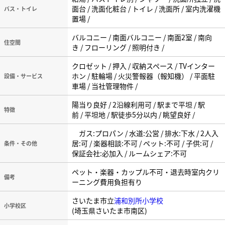
面台 / 洗面化粧台 / トイレ / 洗面所 / 室内洗濯機
バス・トイレ
置場 /
バルコニー / 南面バルコニー / 南面2室 / 南向
住空間
き / フローリング / 照明付き /
クロゼット / 押入 / 収納スペース / TVインター
ホン / 駐輪場 / 火災警報器（報知機） / 平面駐
設備・サービス
車場 / 当社管理物件 /
陽当り良好 / 2沿線利用可 / 駅まで平坦 / 駅
特徴
前 / 平坦地 / 駅徒歩5分以内 / 眺望良好 /
ガス:プロパン / 水道:公営 / 排水:下水 / 2人入
居:可 / 楽器相談:不可 / ペット:不可 / 子供:可 /
条件・その他
保証会社:必加入 / ルームシェア:不可
ペット・楽器・カップル不可・退去時室内クリ
備考
ーニング費用負担有り
さいたま市立
浦和別所小学校
小学校区
(埼玉県さいたま市南区)