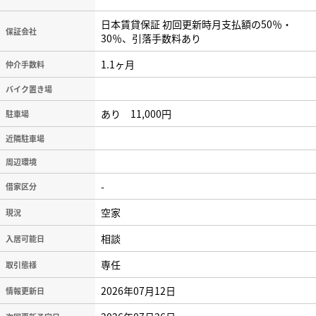
日本賃貸保証 初回更新時月支払額の50％・
保証会社
30％、引落手数料あり
1.1ヶ月
仲介手数料
バイク置き場
あり 11,000円
駐車場
近隣駐車場
周辺環境
-
借家区分
空家
現況
相談
入居可能日
専任
取引態様
2026年07月12日
情報更新日