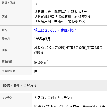
- / -
敷引 / 償却
ＪＲ埼京線「武蔵浦和」駅 徒歩3分
ＪＲ武蔵野線「武蔵浦和」駅 徒歩3分
交通
ＪＲ埼京線「中浦和」駅 徒歩15分
埼玉県さいたま市南区別所7
住所
1985年3月
築年月
2LDK (LDK13畳(2階)/洋室6畳(2階)/洋室4.5畳
間取り
(2階))
2
54.55ｍ
専有面積
南
主要採光面
設備・条件・こだわり
ガスコンロ可 / キッチン /
キッチン
給湯 / バストイレ別 / シャワー / 洗面所独立 / 洗