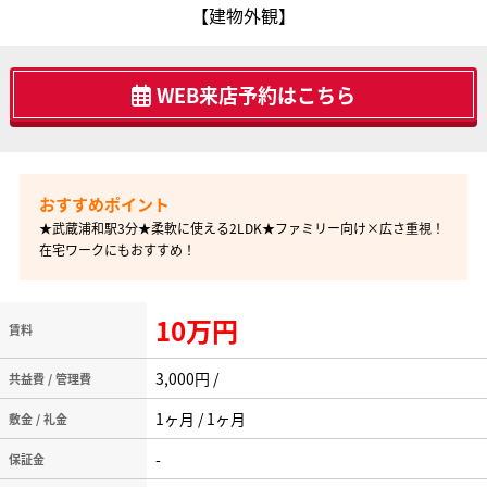
【建物外観】
WEB来店予約はこちら
★武蔵浦和駅3分★柔軟に使える2LDK★ファミリー向け×広さ重視！
在宅ワークにもおすすめ！
10万円
賃料
3,000円 /
共益費 / 管理費
1ヶ月 / 1ヶ月
敷金 / 礼金
-
保証金