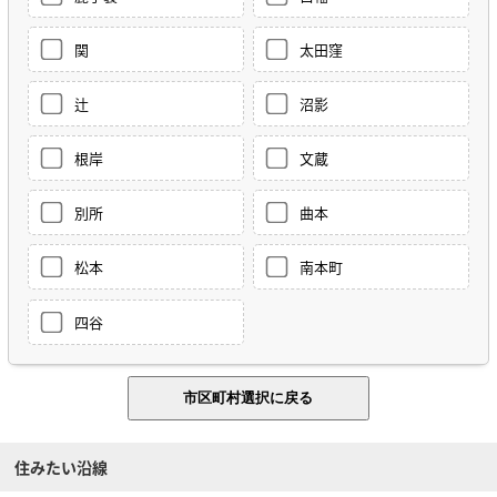
関
太田窪
辻
沼影
根岸
文蔵
別所
曲本
松本
南本町
四谷
住みたい沿線