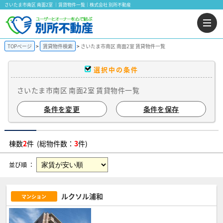
さいたま市南区 南面2室 ｜賃貸物件一覧｜株式会社 別所不動産
TOPページ
賃貸物件検索
さいたま市南区 南面2室 賃貸物件一覧
選択中の条件
さいたま市南区 南面2室 賃貸物件一覧
条件を変更
条件を保存
棟数
2
件 (総物件数：
3
件)
並び順 ：
ルクソル浦和
マンション