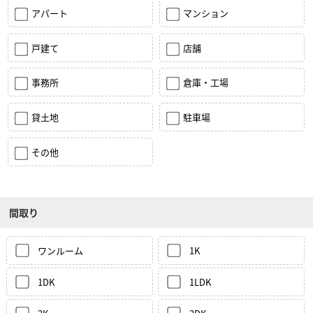
アパート
マンション
戸建て
店舗
事務所
倉庫・工場
貸土地
駐車場
その他
間取り
ワンルーム
1K
1DK
1LDK