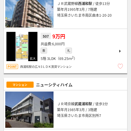
ＪＲ武蔵野線
西浦和駅
/ 徒歩13分
築年月1995年3月 / 7階建
埼玉県さいたま市南区曲本1-20-20
9万円
507
6,000円
敷
礼
2
5階
3LDK（69.25ｍ
）
西浦和駅の広々3ＬＤＫ賃貸マンション
ニューシティハイム
マンション
ＪＲ埼京線
武蔵浦和駅
/ 徒歩3分
築年月1985年3月 / 3階建
埼玉県さいたま市南区別所7