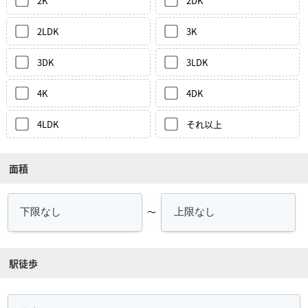
2K
2DK
2LDK
3K
3DK
3LDK
4K
4DK
4LDK
それ以上
面積
～
駅徒歩