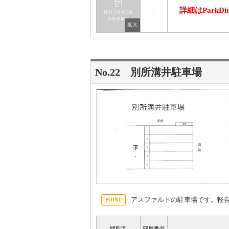
詳細はParkD
-
No.22 別所溝井駐車場
アスファルトの駐車場です。軽
間取図
部屋番号