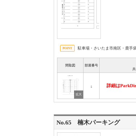
駐車場・さいたま市南区・鹿手
間取図
部屋番号
共
詳細はParkD
-
No.65 楠木パーキング