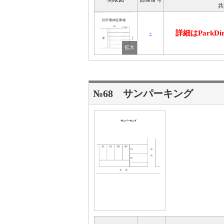
共
詳細はParkD
-
№68 サンパーキング