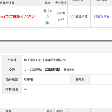
益費/管理費
礼金
専有面積
0ヶ
敷
その他
irectでご確認ください
詳細を見る
月
2
0ｍ
礼
所在地
埼玉県さいたま市南区白幡4-28
交通
ＪＲ武蔵野線
武蔵浦和駅
徒歩8分
物件種別
駐車場
築年月
-
階数/構造
-/-
賃料
敷金
間取り