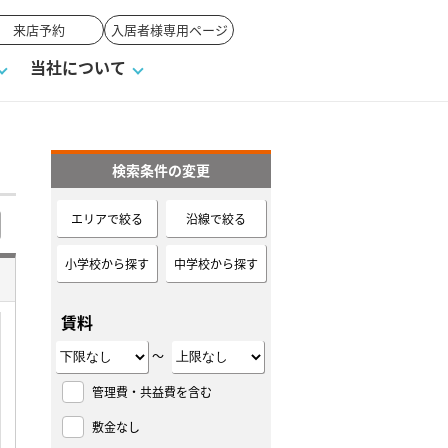
来店予約
入居者様専用ページ
当社について
検索条件の変更
一覧
ンVS戸建て
い合わせ
ワンポイント税務
業者の選び方
物件閲覧履歴
来店予約
賃貸vs持ち家
エリアで絞る
沿線で絞る
高く売るポイント
小学校から探す
中学校から探す
賃料
～
管理費・共益費を含む
敷金なし