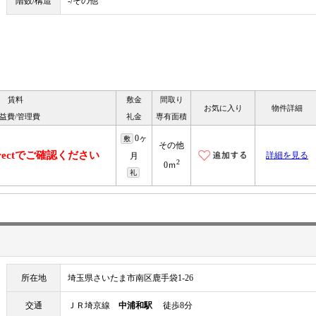
階数/構造
-/その他
賃料
敷金
間取り
お気に入り
物件詳細
益費/管理費
礼金
専有面積
0ヶ
敷
その他
irectでご確認ください
詳細を見る
月
2
0ｍ
礼
所在地
埼玉県さいたま市南区鹿手袋1-26
交通
ＪＲ埼京線
中浦和駅
徒歩8分