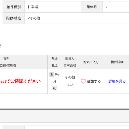
物件種別
駐車場
築年月
-
階数/構造
-/その他
袋
賃料
敷金
間取り
お気に入り
物件詳細
益費/管理費
礼金
専有面積
0ヶ
敷
その他
irectでご確認ください
詳細を見る
月
2
0ｍ
礼