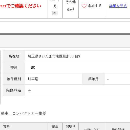
その他
irectでご確認ください
詳細を見る
月
2
0ｍ
礼
所在地
埼玉県さいたま市南区別所3丁目9
交通
駅
物件種別
駐車場
築年月
-
階数/構造
-/-
自動車、コンパクトカー推奨
賃料
敷金
間取り
お気に入り
物件詳細