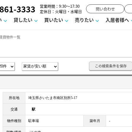
861-3333
営業時間：9:30～17:30
問い合わせ
定休日：火曜日・水曜日
い
貸したい
買いたい
売りたい
入居者様へ
 賃貸物件一覧
用
塾
え
請フォーム
お知らせ
町名から探す
賃貸Q&A
購入までの流れ
借地底地
駐車場解約フォーム
お客様の声
相続
空室対策
駐車場を探す
よくある質問
仲介手数料について
街紹介
業界ニュース
お気に入り
マンショ
お問
この検索条件を保存
談室
までの流れ
マーハラスメントに対する基本方針
仲介と買取の違い
よくある質問
必要な書類
不動産用語・賃貸用語集
売却の流れ
所在地
埼玉県さいたま市南区別所5-17
交通
駅
物件種別
駐車場
築年月
-