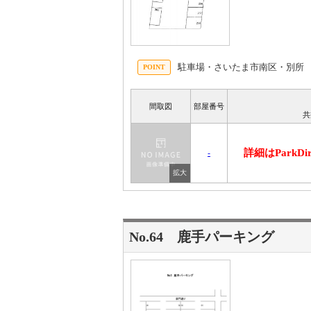
駐車場・さいたま市南区・別所
間取図
部屋番号
共
詳細はParkD
-
No.64 鹿手パーキング