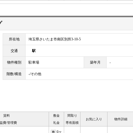
グ
所在地
埼玉県さいたま市南区別所3-10-5
交通
駅
物件種別
駐車場
築年月
-
階数/構造
-/その他
賃料
敷金
間取り
お気に入り
物件詳細
益費/管理費
礼金
専有面積
0ヶ
敷