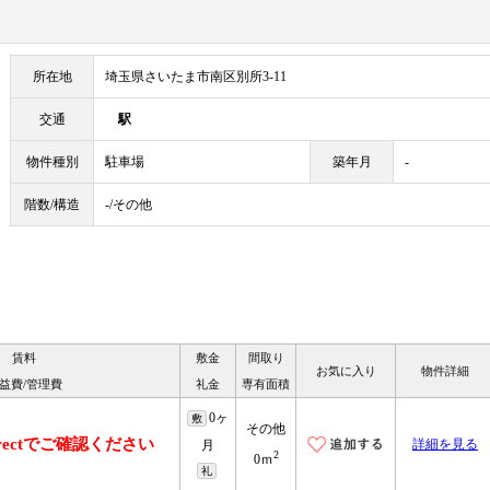
所在地
埼玉県さいたま市南区別所3-11
交通
駅
物件種別
駐車場
築年月
-
階数/構造
-/その他
賃料
敷金
間取り
お気に入り
物件詳細
益費/管理費
礼金
専有面積
0ヶ
敷
その他
irectでご確認ください
詳細を見る
月
2
0ｍ
礼