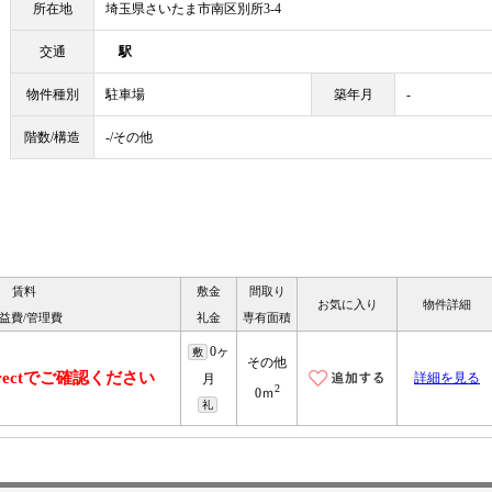
所在地
埼玉県さいたま市南区別所3-4
交通
駅
物件種別
駐車場
築年月
-
階数/構造
-/その他
賃料
敷金
間取り
お気に入り
物件詳細
益費/管理費
礼金
専有面積
0ヶ
敷
その他
irectでご確認ください
詳細を見る
月
2
0ｍ
礼