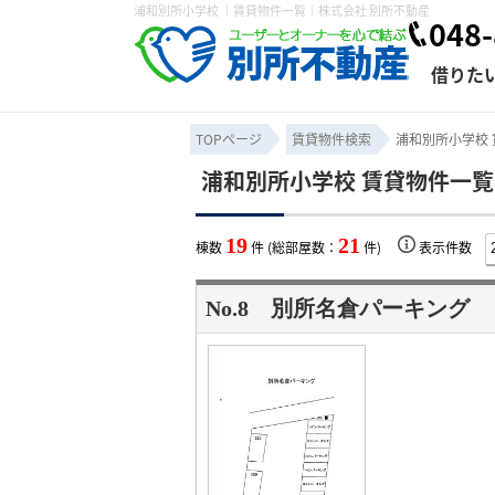
浦和別所小学校 ｜賃貸物件一覧｜株式会社 別所不動産
048-
借りた
TOPページ
賃貸物件検索
浦和別所小学校
浦和別所小学校 賃貸物件一覧
条件から探す
賃貸管理について
売買物件一覧
不動産売却について
入居者様専用ページ
会社概要
スタッフ紹介
学区から探す
購入時の諸費
賃貸経営
住み替
退去申
19
21
棟数
件 (総部屋数：
件)
表示件数
保存した検索条件
オーナー座談会
媒介契約の種類
個人情報の取り扱い
賃貸法律相
諸費用
賃貸契約
カスタ
No.8 別所名倉パーキング
よくある質問