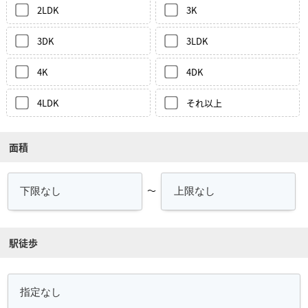
2LDK
3K
3DK
3LDK
4K
4DK
4LDK
それ以上
面積
～
駅徒歩