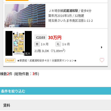
ＪＲ埼京線
武蔵浦和駅
/ 徒歩4分
築年月2016年3月 / 32階建
埼玉県さいたま市南区沼影1-11-2
30万円
C2103
1ヶ月
1ヶ月
敷
礼
2
21階
3LDK（71.89ｍ
）
★駅直結！武蔵浦和徒歩４分！分譲賃貸マンション★
棟数
2
件 (総物件数：
3
件)
条件を絞り込む
賃料