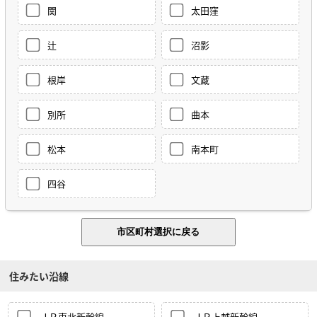
関
太田窪
辻
沼影
根岸
文蔵
別所
曲本
松本
南本町
四谷
住みたい沿線
ＪＲ東北新幹線
ＪＲ上越新幹線