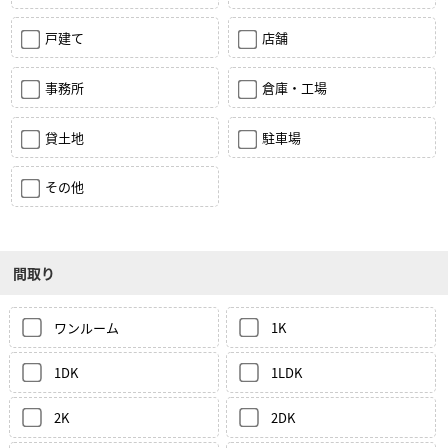
戸建て
店舗
事務所
倉庫・工場
貸土地
駐車場
その他
間取り
ワンルーム
1K
1DK
1LDK
2K
2DK