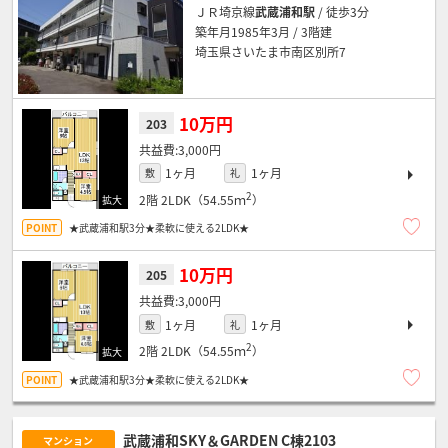
ＪＲ埼京線
武蔵浦和駅
/ 徒歩3分
築年月1985年3月 / 3階建
埼玉県さいたま市南区別所7
10万円
203
3,000円
1ヶ月
1ヶ月
敷
礼
2
2階
2LDK（54.55ｍ
）
★武蔵浦和駅3分★柔軟に使える2LDK★
10万円
205
3,000円
1ヶ月
1ヶ月
敷
礼
2
2階
2LDK（54.55ｍ
）
★武蔵浦和駅3分★柔軟に使える2LDK★
武蔵浦和SKY＆GARDEN C棟2103
マンション