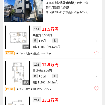
ＪＲ埼京線
武蔵浦和駅
/ 徒歩15分
築年月新築 / 3階建
埼玉県さいたま市南区四谷3-7-（）
11.5万円
101
8,500円
1ヶ月
敷
礼
2
1階
1LDK（39.44ｍ
）
★ペット共生★旭化成へーベル★
12.9万円
102
8,500円
1ヶ月
敷
礼
2
1階
1LDK（44.9ｍ
）
★ペット共生★旭化成へーベル★
13.2万円
201