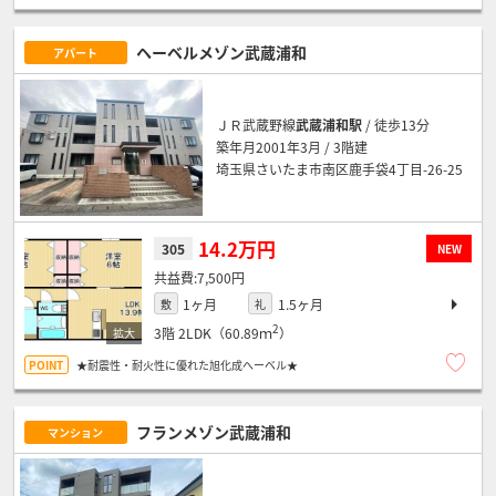
ヘーベルメゾン武蔵浦和
アパート
ＪＲ武蔵野線
武蔵浦和駅
/ 徒歩13分
築年月2001年3月 / 3階建
埼玉県さいたま市南区鹿手袋4丁目-26-25
14.2万円
305
NEW
7,500円
1ヶ月
1.5ヶ月
敷
礼
2
3階
2LDK（60.89ｍ
）
★耐震性・耐火性に優れた旭化成へーベル★
フランメゾン武蔵浦和
マンション