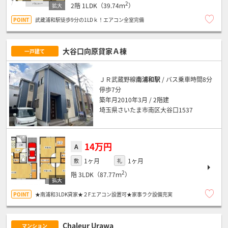
2
2階
1LDK（39.74ｍ
）
武蔵浦和駅徒歩9分の1LDｋ！エアコン全室完備
大谷口向原貸家Ａ棟
一戸建て
ＪＲ武蔵野線
南浦和駅
/ バス乗車時間8分
停歩7分
築年月2010年3月 / 2階建
埼玉県さいたま市南区大谷口1537
14万円
A
1ヶ月
1ヶ月
敷
礼
2
階
3LDK（87.77ｍ
）
★南浦和3LDK貸家★２Fエアコン設置可★家事ラク設備充実
Chaleur Urawa
マンション