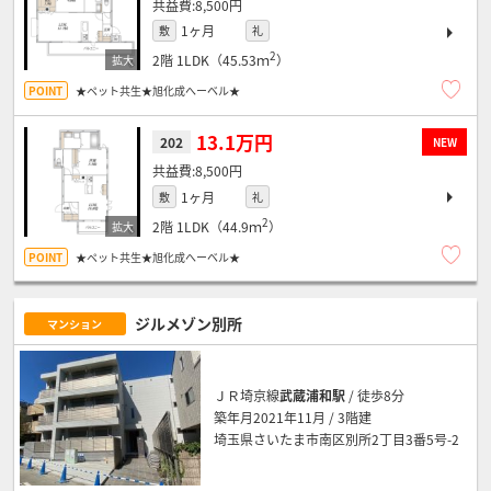
8,500円
1ヶ月
敷
礼
2
2階
1LDK（45.53ｍ
）
★ペット共生★旭化成へーベル★
13.1万円
202
NEW
8,500円
1ヶ月
敷
礼
2
2階
1LDK（44.9ｍ
）
★ペット共生★旭化成へーベル★
ジルメゾン別所
マンション
ＪＲ埼京線
武蔵浦和駅
/ 徒歩8分
築年月2021年11月 / 3階建
埼玉県さいたま市南区別所2丁目3番5号-2