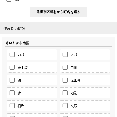
住みたい町名
さいたま市南区
内谷
大谷口
鹿手袋
白幡
関
太田窪
辻
沼影
根岸
文蔵