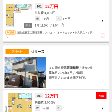
12万円
101
4,000円
1ヶ月
1ヶ月
敷
礼
2
1階
1LDK（48.04ｍ
）
旭化成施工の築浅賃貸マンション！オートロック・システムキッチ
ン
セリーズ
アパート
ＪＲ埼京線
武蔵浦和駅
/ 徒歩9分
築年月2024年1月 / 2階建
埼玉県さいたま市南区別所2
12万円
201
NEW
2,000円
1ヶ月
0
敷
礼