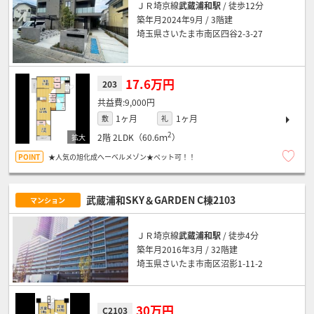
ＪＲ埼京線
武蔵浦和駅
/ 徒歩12分
築年月2024年9月 / 3階建
埼玉県さいたま市南区四谷2-3-27
17.6万円
203
9,000円
1ヶ月
1ヶ月
敷
礼
2
2階
2LDK（60.6ｍ
）
★人気の旭化成へーベルメゾン★ペット可！！
武蔵浦和SKY＆GARDEN C棟2103
マンション
ＪＲ埼京線
武蔵浦和駅
/ 徒歩4分
築年月2016年3月 / 32階建
埼玉県さいたま市南区沼影1-11-2
30万円
C2103