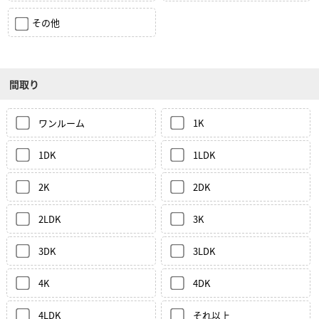
その他
間取り
ワンルーム
1K
1DK
1LDK
2K
2DK
2LDK
3K
3DK
3LDK
4K
4DK
4LDK
それ以上