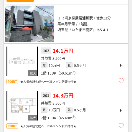
ＪＲ埼京線
武蔵浦和駅
/ 徒歩12分
築年月新築 / 3階建
埼玉県さいたま市南区曲本5-4-1
14.1万円
102
8,500円
10万円
0.5ヶ月
敷
礼
2
1階
1LDK（50.61ｍ
）
★人気の旭化成へーベルメゾン新築物件★
14.3万円
201
8,500円
10万円
0.5ヶ月
敷
礼
2
2階
1LDK（45.49ｍ
）
★人気の旭化成へーベルメゾン新築物件★