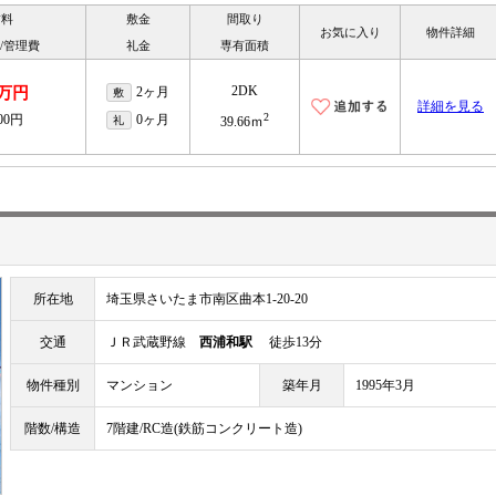
賃料
敷金
間取り
お気に入り
物件詳細
/管理費
礼金
専有面積
2DK
2万円
2ヶ月
敷
詳細を見る
2
000円
0ヶ月
礼
39.66ｍ
所在地
埼玉県さいたま市南区曲本1-20-20
交通
ＪＲ武蔵野線
西浦和駅
徒歩13分
物件種別
マンション
築年月
1995年3月
階数/構造
7階建/RC造(鉄筋コンクリート造)