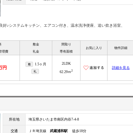
良好♪システムキッチン、エアコン付き、温水洗浄便座、追い炊き浴室、
料
敷金
間取り
お気に入り
物件詳細
管理費
礼金
専有面積
2LDK
1.5ヶ月
敷
7万円
詳細を見る
2
礼
62.29ｍ
所在地
埼玉県さいたま市南区内谷7-4-8
交通
ＪＲ埼京線
武蔵浦和駅
徒歩18分