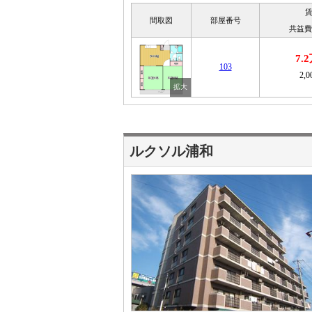
間取図
部屋番号
共益費
7.
103
2,
ルクソル浦和