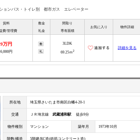
ンションバス・トイレ別 都市ガス エレベーター
賃料
敷金
間取り
お気に入り
物件詳細
益費/管理費
礼金
専有面積
3LDK
9万円
敷
詳細を見る
2
6,000円
礼
69.25ｍ
所在地
埼玉県さいたま市南区白幡4-20-1
交通
ＪＲ埼京線
武蔵浦和駅
徒歩9分
物件種別
マンション
築年月
1973年10月
階数/構造
5階建/RC造(鉄筋コンクリート造)