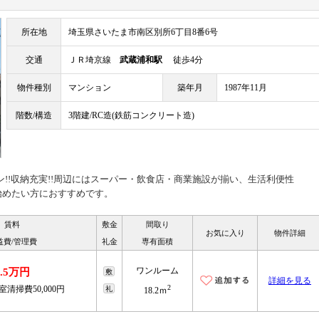
所在地
埼玉県さいたま市南区別所6丁目8番6号
交通
ＪＲ埼京線
武蔵浦和駅
徒歩4分
物件種別
マンション
築年月
1987年11月
階数/構造
3階建/RC造(鉄筋コンクリート造)
ン!!収納充実!!周辺にはスーパー・飲食店・商業施設が揃い、生活利便性
を始めたい方におすすめです。
賃料
敷金
間取り
お気に入り
物件詳細
益費/管理費
礼金
専有面積
ワンルーム
6.5万円
敷
詳細を見る
2
室清掃費50,000円
礼
18.2ｍ