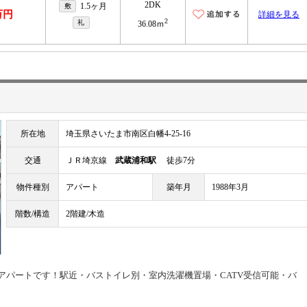
2DK
1.5ヶ月
敷
万円
詳細を見る
2
礼
36.08ｍ
所在地
埼玉県さいたま市南区白幡4-25-16
交通
ＪＲ埼京線
武蔵浦和駅
徒歩7分
物件種別
アパート
築年月
1988年3月
階数/構造
2階建/木造
貸アパートです！駅近・バストイレ別・室内洗濯機置場・CATV受信可能・バ