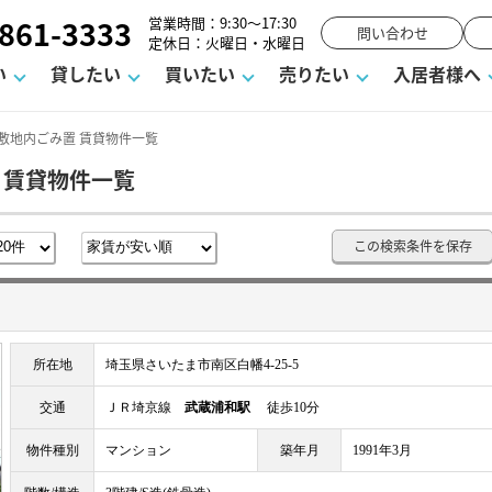
861-3333
営業時間：9:30～17:30
問い合わせ
定休日：火曜日・水曜日
い
貸したい
買いたい
売りたい
入居者様へ
敷地内ごみ置 賃貸物件一覧
 賃貸物件一覧
用
塾
え
請フォーム
お知らせ
町名から探す
賃貸Q&A
購入までの流れ
借地底地
駐車場解約フォーム
お客様の声
相続
空室対策
駐車場を探す
よくある質問
仲介手数料について
街紹介
業界ニュース
お気に入り
マンショ
お問
この検索条件を保存
談室
までの流れ
マーハラスメントに対する基本方針
仲介と買取の違い
よくある質問
必要な書類
不動産用語・賃貸用語集
売却の流れ
所在地
埼玉県さいたま市南区白幡4-25-5
交通
ＪＲ埼京線
武蔵浦和駅
徒歩10分
物件種別
マンション
築年月
1991年3月