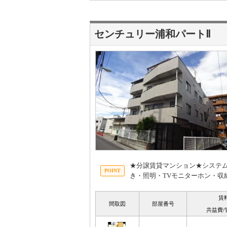
センチュリー浦和パートⅡ
★分譲賃貸マンション★システ
き・照明・TVモニターホン・収
賃
間取図
部屋番号
共益費/