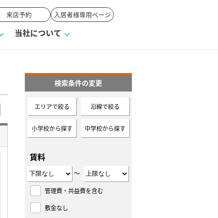
来店予約
入居者様専用ページ
当社について
検索条件の変更
一覧
ンVS戸建て
い合わせ
ワンポイント税務
業者の選び方
物件閲覧履歴
来店予約
賃貸vs持ち家
エリアで絞る
沿線で絞る
高く売るポイント
小学校から探す
中学校から探す
賃料
～
管理費・共益費を含む
敷金なし