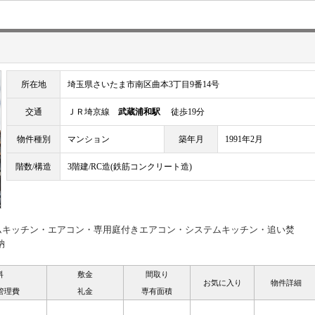
所在地
埼玉県さいたま市南区曲本3丁目9番14号
交通
ＪＲ埼京線
武蔵浦和駅
徒歩19分
物件種別
マンション
築年月
1991年2月
階数/構造
3階建/RC造(鉄筋コンクリート造)
ムキッチン・エアコン・専用庭付きエアコン・システムキッチン・追い焚
納
料
敷金
間取り
お気に入り
物件詳細
管理費
礼金
専有面積