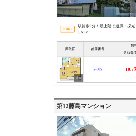
駅徒歩9分！最上階で通風・採光
CATV
賃
間取図
部屋番号
共益費/
10.
2-505
第12藤島マンション