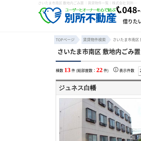
さいたま市南区 敷地内ごみ置 ｜賃貸物件一覧｜株式会社 別所不動産
048-
借りた
TOPページ
賃貸物件検索
さいたま市南区 
さいたま市南区 敷地内ごみ置
条件から探す
賃貸管理について
売買物件一覧
不動産売却について
入居者様専用ページ
会社概要
スタッフ紹介
学区から探す
購入時の諸費
賃貸経営
住み替
退去申
13
22
棟数
件 (総部屋数：
件)
表示件数
保存した検索条件
オーナー座談会
媒介契約の種類
個人情報の取り扱い
賃貸法律相
諸費用
賃貸契約
カスタ
ジュネス白幡
よくある質問