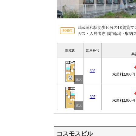
武蔵浦和駅徒歩10分の1K賃貸
ガス・入居者専用駐輪場・収納
間取図
部屋番号
共
305
水道料2,000円
307
水道料2,000円
コスモスビル