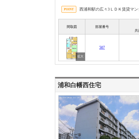
西浦和駅の広々3ＬＤＫ賃貸マ
間取図
部屋番号
共
507
浦和白幡西住宅