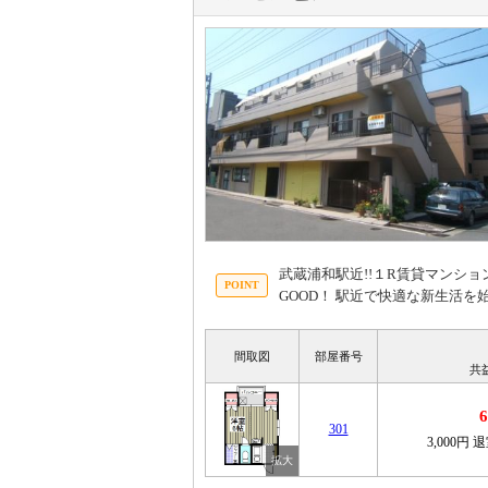
武蔵浦和駅近!!１R賃貸マンショ
GOOD！ 駅近で快適な新生活
間取図
部屋番号
共
301
3,000円
退