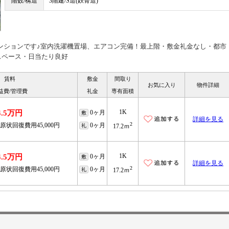
階数/構造
3階建/S造(鉄骨造)
マンションです♪室内洗濯機置場、エアコン完備！最上階・敷金礼金なし・都市
スペース・日当たり良好
賃料
敷金
間取り
お気に入り
物件詳細
益費/管理費
礼金
専有面積
1K
4.5万円
0ヶ月
敷
詳細を見る
2
原状回復費用45,000円
0ヶ月
礼
17.2ｍ
1K
4.5万円
0ヶ月
敷
詳細を見る
2
原状回復費用45,000円
0ヶ月
礼
17.2ｍ