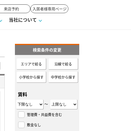
来店予約
入居者様専用ページ
当社について
検索条件の変更
一覧
ンVS戸建て
い合わせ
ワンポイント税務
業者の選び方
物件閲覧履歴
来店予約
賃貸vs持ち家
エリアで絞る
沿線で絞る
高く売るポイント
小学校から探す
中学校から探す
賃料
～
管理費・共益費を含む
敷金なし