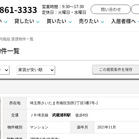
861-3333
営業時間：9:30～17:30
問い合わせ
定休日：火曜日・水曜日
い
貸したい
買いたい
売りたい
入居者様へ
内階段 賃貸物件一覧
物件一覧
用
塾
え
請フォーム
お知らせ
町名から探す
賃貸Q&A
購入までの流れ
借地底地
駐車場解約フォーム
お客様の声
相続
空室対策
駐車場を探す
よくある質問
仲介手数料について
街紹介
業界ニュース
お気に入り
マンショ
お問
この検索条件を保存
談室
までの流れ
マーハラスメントに対する基本方針
仲介と買取の違い
よくある質問
必要な書類
不動産用語・賃貸用語集
売却の流れ
所在地
埼玉県さいたま市南区別所2丁目3番5号-2
交通
ＪＲ埼京線
武蔵浦和駅
徒歩8分
物件種別
マンション
築年月
2021年11月