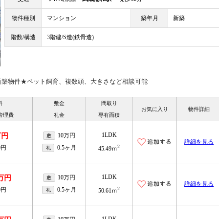
物件種別
マンション
築年月
新築
階数/構造
3階建/S造(鉄骨造)
新築物件★ペット飼育、複数頭、大きさなど相談可能
料
敷金
間取り
お気に入り
物件詳細
管理費
礼金
専有面積
1LDK
万円
10万円
敷
詳細を見る
2
0円
0.5ヶ月
礼
45.49ｍ
1LDK
1万円
10万円
敷
詳細を見る
2
0円
0.5ヶ月
礼
50.61ｍ