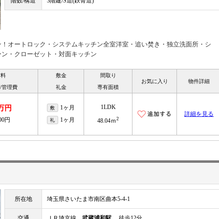
階数/構造
3階建/S造(鉄骨造)
ン！オートロック・システムキッチン全室洋室・追い焚き・独立洗面所・シ
ーン・クローゼット・対面キッチン
賃料
敷金
間取り
お気に入り
物件詳細
/管理費
礼金
専有面積
1LDK
2万円
1ヶ月
敷
詳細を見る
2
000円
1ヶ月
礼
48.04ｍ
所在地
埼玉県さいたま市南区曲本5-4-1
交通
ＪＲ埼京線
武蔵浦和駅
徒歩12分