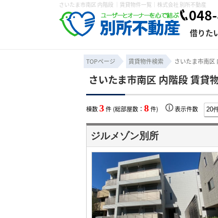
さいたま市南区 内階段 ｜賃貸物件一覧｜株式会社 別所不動産
048-
借りた
TOPページ
賃貸物件検索
さいたま市南区 
さいたま市南区 内階段 賃貸
条件から探す
賃貸管理について
売買物件一覧
不動産売却について
入居者様専用ページ
会社概要
スタッフ紹介
学区から探す
購入時の諸費
賃貸経営
住み替
退去申
3
8
棟数
件 (総部屋数：
件)
表示件数
保存した検索条件
オーナー座談会
媒介契約の種類
個人情報の取り扱い
賃貸法律相
諸費用
賃貸契約
カスタ
ジルメゾン別所
よくある質問