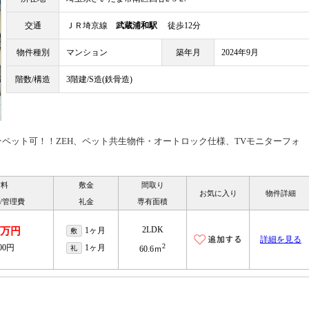
交通
ＪＲ埼京線
武蔵浦和駅
徒歩12分
物件種別
マンション
築年月
2024年9月
階数/構造
3階建/S造(鉄骨造)
ペット可！！ZEH、ペット共生物件・オートロック仕様、TVモニターフォ
賃料
敷金
間取り
お気に入り
物件詳細
/管理費
礼金
専有面積
2LDK
.6万円
1ヶ月
敷
詳細を見る
2
000円
1ヶ月
礼
60.6ｍ