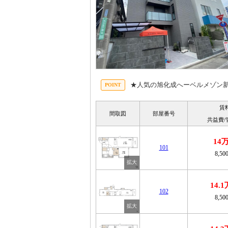
★人気の旭化成へーベルメゾン
賃
間取図
部屋番号
共益費/
14
101
8,50
14.
102
8,50