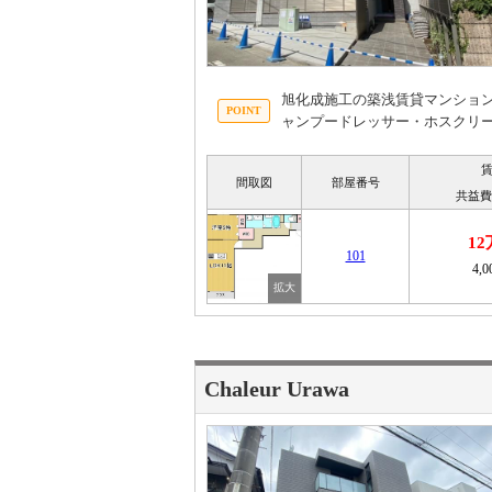
旭化成施工の築浅賃貸マンショ
ャンプードレッサー・ホスクリ
間取図
部屋番号
共益費
1
101
4,
Chaleur Urawa