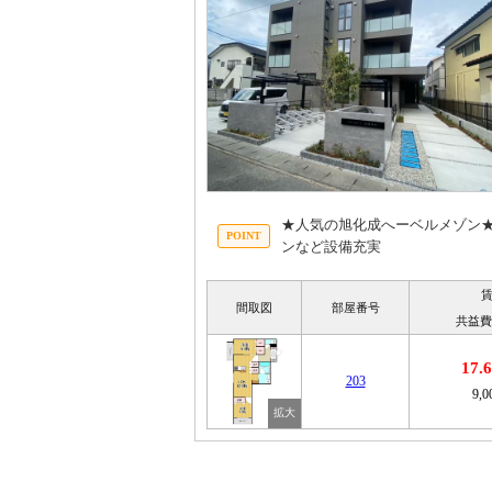
★人気の旭化成へーベルメゾン★
ンなど設備充実
間取図
部屋番号
共益費
17
203
9,