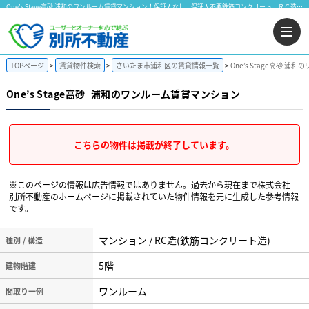
One’s Stage高砂 浦和のワンルーム賃貸マンション！保証人なし 保証人不要鉄筋コンクリート ＲＣ造バストイレ別 B・T別モニター付インターホンウォシュレット エアコン 室内洗濯機置場｜株式会社 別所不動産
TOPページ
賃貸物件検索
さいたま市浦和区の賃貸情報一覧
One’s Stage高砂 
One’s Stage高砂
浦和のワンルーム賃貸マンション
こちらの物件は掲載が終了しています。
※このページの情報は広告情報ではありません。過去から現在まで株式会社
別所不動産のホームぺージに掲載されていた物件情報を元に生成した参考情報
です。
マンション / RC造(鉄筋コンクリート造)
種別 / 構造
5階
建物階建
ワンルーム
間取り一例