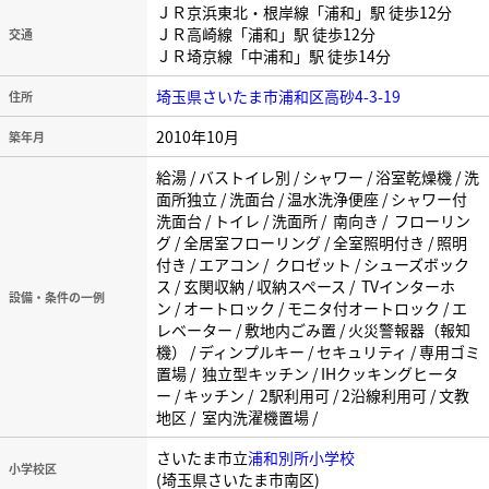
ＪＲ京浜東北・根岸線「浦和」駅 徒歩12分
ＪＲ高崎線「浦和」駅 徒歩12分
交通
ＪＲ埼京線「中浦和」駅 徒歩14分
埼玉県さいたま市浦和区高砂4-3-19
住所
2010年10月
築年月
給湯 / バストイレ別 / シャワー / 浴室乾燥機 / 洗
面所独立 / 洗面台 / 温水洗浄便座 / シャワー付
洗面台 / トイレ / 洗面所 / 南向き / フローリン
グ / 全居室フローリング / 全室照明付き / 照明
付き / エアコン / クロゼット / シューズボック
ス / 玄関収納 / 収納スペース / TVインターホ
設備・条件の一例
ン / オートロック / モニタ付オートロック / エ
レベーター / 敷地内ごみ置 / 火災警報器（報知
機） / ディンプルキー / セキュリティ / 専用ゴミ
置場 / 独立型キッチン / IHクッキングヒータ
ー / キッチン / 2駅利用可 / 2沿線利用可 / 文教
地区 / 室内洗濯機置場 /
さいたま市立
浦和別所小学校
小学校区
(埼玉県さいたま市南区)