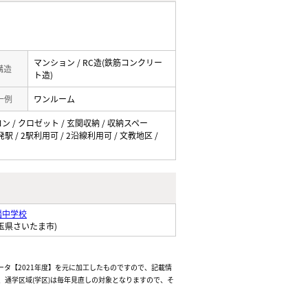
マンション / RC造(鉄筋コンクリー
 構造
ト造)
一例
ワンルーム
コン / クロゼット / 玄関収納 / 収納スペー
駅 / 2駅利用可 / 2沿線利用可 / 文教地区 /
幡中学校
玉県さいたま市)
ータ【2021年度】を元に加工したものですので、記載情
通学区域(学区)は毎年見直しの対象となりますので、そ