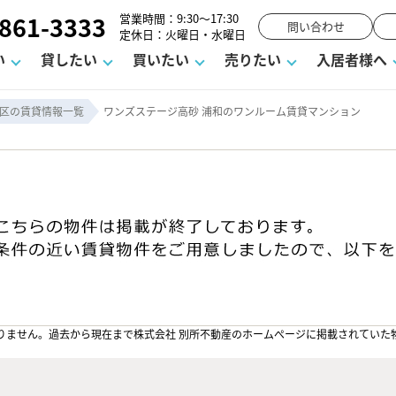
861-3333
営業時間：9:30～17:30
問い合わせ
定休日：火曜日・水曜日
い
貸したい
買いたい
売りたい
入居者様へ
区の賃貸情報一覧
ワンズステージ高砂 浦和のワンルーム賃貸マンション
用
塾
え
請フォーム
お知らせ
町名から探す
賃貸Q&A
購入までの流れ
借地底地
駐車場解約フォーム
お客様の声
相続
空室対策
駐車場を探す
よくある質問
仲介手数料について
街紹介
業界ニュース
お気に入り
マンショ
お問
談室
までの流れ
マーハラスメントに対する基本方針
仲介と買取の違い
よくある質問
必要な書類
不動産用語・賃貸用語集
売却の流れ
りません。過去から現在まで株式会社 別所不動産のホームぺージに掲載されていた