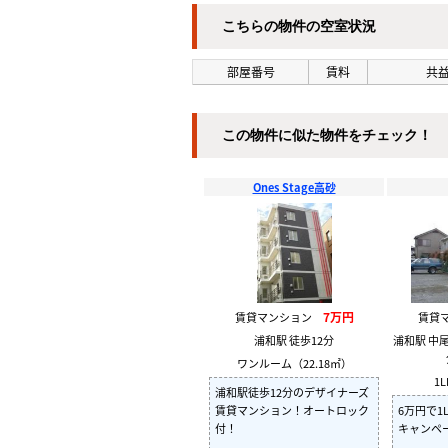
こちらの物件の空室状況
部屋番号
賃料
共益
この物件に似た物件をチェック！
Ones Stage高砂
7万円
賃貸マンション
賃貸
浦和駅 徒歩12分
浦和駅 中
ワンルーム（22.18㎡）
1L
浦和駅徒歩12分のデザイナーズ
賃貸マンション！オートロック
6万円で1
付！
キャンペ