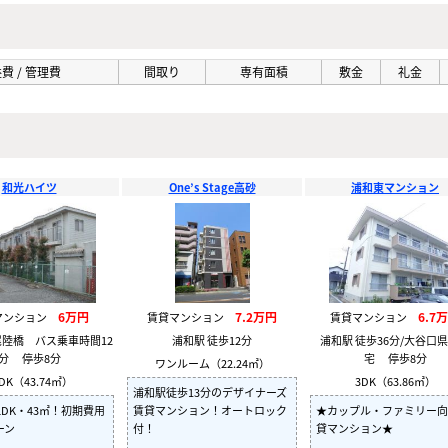
費 / 管理費
間取り
専有面積
敷金
礼金
和光ハイツ
One’s Stage高砂
浦和東マンション
6万円
7.2万円
6.7
マンション
賃貸マンション
賃貸マンション
尾陸橋 バス乗車時間12
浦和駅 徒歩12分
浦和駅 徒歩36分/大谷口
分 停歩8分
宅 停歩8分
ワンルーム（22.24㎡）
DK（43.74㎡）
3DK（63.86㎡）
浦和駅徒歩13分のデザイナーズ
LDK・43㎡！初期費用
賃貸マンション！オートロック
★カップル・ファミリー向
ーン
付！
貸マンション★