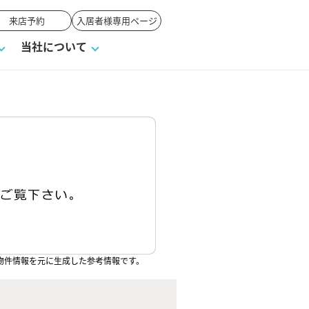
来店予約
入居者様専用ページ
当社について
一覧
ンVS戸建て
い合わせ
ワンポイント税務
業者の選び方
物件閲覧履歴
来店予約
賃貸vs持ち家
高く売るポイント
物件情報を元に生成した参考情報です。