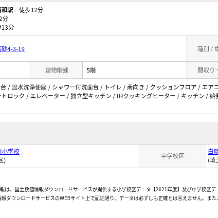
浦和駅
徒歩12分
2分
13分
4-3-19
種別 /
建物階建
5階
間取り
面台 / 温水洗浄便座 / シャワー付洗面台 / トイレ / 南向き / クッションフロア / エア
オートロック / エレベーター / 独立型キッチン / IHクッキングヒーター / キッチン / 始発
所小学校
白
中学校区
区)
(埼
情報は、国土数値情報ダウンロードサービスが提供する小学校区データ【2021年度】及び中学校区デ
報ダウンロードサービスのWEBサイト上で記述通り、データは必ずしも正確とは言えません。また、