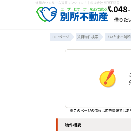
浦和のワンルーム賃貸マンション！｜株式会社 別所不動産
048-
借りた
TOPページ
賃貸物件検索
さいたま市浦和
条件から探す
賃貸管理について
売買物件一覧
不動産売却について
入居者様専用ページ
会社概要
スタッフ紹介
学区から探す
購入時の諸費
賃貸経営
住み替
退去申
保存した検索条件
オーナー座談会
媒介契約の種類
個人情報の取り扱い
賃貸法律相
諸費用
賃貸契約
カスタ
よくある質問
※このページの情報は広告情報ではあ
物件概要