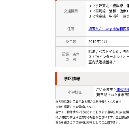
ＪＲ京浜東北・根岸線
交通機関
ＪＲ高崎線 浦和 徒歩1
ＪＲ埼京線 中浦和 徒歩
住所
埼玉県さいたま市浦和区高砂
築年数
2010年11月
給湯 / バストイレ別 / 洗
設備・条件
ス / TVインターホン / 
の一例
室内洗濯機置場 /
学区情報
さいたま市立
浦和別
小学校区
(埼玉県さいたま市南
※各種情報と差異がある場合は現況優先となります
※物件情報の学区情報について
当サイト物件情報に記載されております通学区域(学区)
報が現在の学区域と異なる場合がございます。国土数値情
ちらを踏まえ学区情報は参考としてご活用下さい。