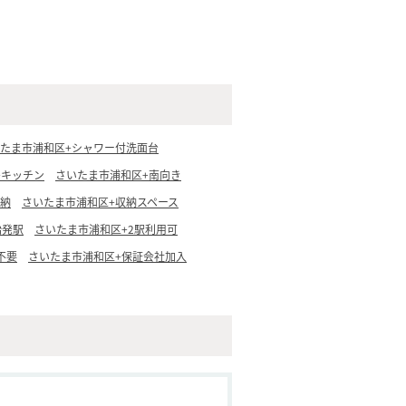
たま市浦和区+シャワー付洗面台
+キッチン
さいたま市浦和区+南向き
収納
さいたま市浦和区+収納スペース
始発駅
さいたま市浦和区+2駅利用可
不要
さいたま市浦和区+保証会社加入