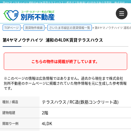
第4ヤマノウチハイツ 浦和の4LDK賃貸テラスハウス！都市ガス駐車場CATV追炊き独立洗面所｜株式会社 別所不動産
TOPページ
賃貸物件検索
さいたま市緑区の賃貸情報一覧
第4ヤマノウチハイツ 浦和
第4ヤマノウチハイツ
浦和の4LDK賃貸テラスハウス
こちらの物件は掲載が終了しています。
※このページの情報は広告情報ではありません。過去から現在まで株式会社
別所不動産のホームぺージに掲載されていた物件情報を元に生成した参考情報
です。
テラスハウス / RC造(鉄筋コンクリート造)
種別 / 構造
2階
建物階建
4LDK
間取り一例