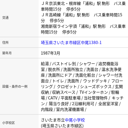
ＪＲ京浜東北・根岸線「浦和」駅 駒形 バス乗
車時間15分 停歩5分
ＪＲ高崎線「浦和」駅 駒形 バス乗車時間15
交通
分 停歩5分
湘南新宿ライン宇須「浦和」駅 駒形 バス乗車
時間15分 停歩5分
埼玉県さいたま市緑区中尾1380-1
住所
1987年3月
築年月
給湯 / バストイレ別 / シャワー / 追焚機能浴
室 / 脱衣所 / 洗面所独立 / 洗面台 / 温水洗浄便
座 / 洗面所にドア / 洗面化粧台 / シャワー付洗
面台 / トイレ / 洗面所 / ウッドデッキ / フロー
リング / クロゼット / シューズボックス / 玄関
設備・条件の一例
収納 / 収納スペース / TVインターホン / 駐輪
場 / CATV / 平面駐車場 / 当社管理物件 / キッチ
ン / 陽当り良好 / 2沿線利用可 / 全居室洋室 /
内階段 / 室内洗濯機置場 /
さいたま市立
中尾小学校
小学校区
(埼玉県さいたま市緑区)