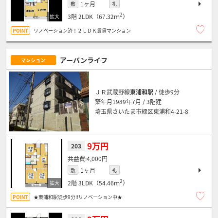
1ヶ月
敷
礼
2
3階
2LDK（67.32ｍ
）
リノベーション済！２ＬＤＫ賃貸マンション
アーバンライフ
マンション
ＪＲ武蔵野線
東浦和駅
/ 徒歩9分
築年月1989年7月 / 3階建
埼玉県さいたま市緑区東浦和4-21-8
9万円
203
4,000円
1ヶ月
敷
礼
2
2階
3LDK（54.46ｍ
）
★東浦和駅徒歩9分!!リノベーション中★