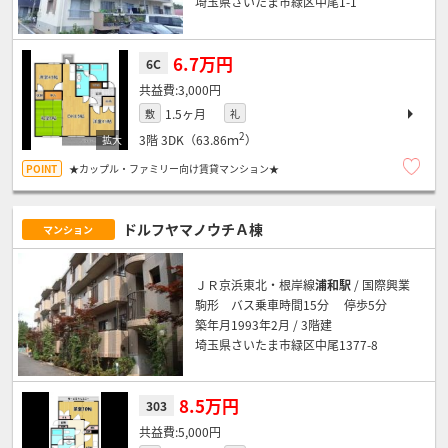
埼玉県さいたま市緑区中尾1-1
6.7万円
6C
3,000円
1.5ヶ月
敷
礼
2
3階
3DK（63.86ｍ
）
★カップル・ファミリー向け賃貸マンション★
ドルフヤマノウチＡ棟
マンション
ＪＲ京浜東北・根岸線
浦和駅
/ 国際興業
駒形 バス乗車時間15分 停歩5分
築年月1993年2月 / 3階建
埼玉県さいたま市緑区中尾1377-8
8.5万円
303
5,000円