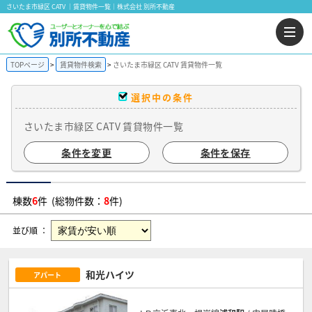
さいたま市緑区 CATV ｜賃貸物件一覧｜株式会社 別所不動産
TOPページ
賃貸物件検索
さいたま市緑区 CATV 賃貸物件一覧
選択中の条件
さいたま市緑区 CATV 賃貸物件一覧
条件を変更
条件を保存
棟数
6
件 (総物件数：
8
件)
並び順 ：
和光ハイツ
アパート