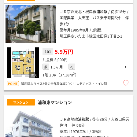
ＪＲ京浜東北・根岸線
浦和駅
/ 徒歩18分 /
国際興業 太田窪 バス乗車時間5分 停
歩1分
築年月1985年8月 / 2階建
埼玉県さいたま市緑区太田窪3丁目2-1
5.9万円
101
3,000円
1.5ヶ月
敷
礼
2
1階
2DK（37.18ｍ
）
浦和駅よりバス3分の全部屋洋室2DK！!!人気のバス・トイレ別
浦和東マンション
マンション
ＪＲ高崎線
浦和駅
/ 徒歩36分 / 大谷口県営
住宅 停歩8分
築年月1976年9月 / 3階建