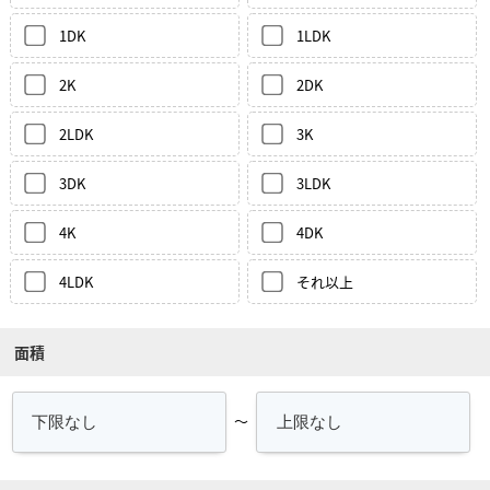
1DK
1LDK
2K
2DK
2LDK
3K
3DK
3LDK
4K
4DK
4LDK
それ以上
面積
～