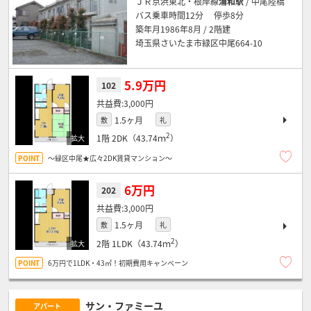
ＪＲ京浜東北・根岸線
浦和駅
/ 中尾陸橋
バス乗車時間12分 停歩8分
築年月1986年8月 / 2階建
埼玉県さいたま市緑区中尾664-10
5.9万円
102
3,000円
1.5ヶ月
敷
礼
2
1階
2DK（43.74ｍ
）
～緑区中尾★広々2DK賃貸マンション～
6万円
202
3,000円
1.5ヶ月
敷
礼
2
2階
1LDK（43.74ｍ
）
6万円で1LDK・43㎡！初期費用キャンペーン
サン・ファミーユ
アパート