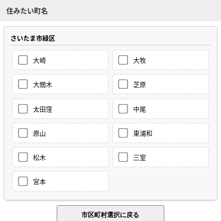
住みたい町名
さいたま市緑区
大崎
大牧
大間木
芝原
太田窪
中尾
原山
東浦和
松木
三室
宮本