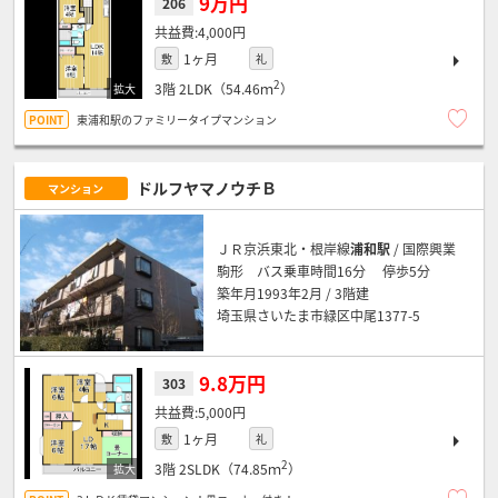
9万円
206
4,000円
1ヶ月
敷
礼
2
3階
2LDK（54.46ｍ
）
東浦和駅のファミリータイプマンション
ドルフヤマノウチＢ
マンション
ＪＲ京浜東北・根岸線
浦和駅
/ 国際興業
駒形 バス乗車時間16分 停歩5分
築年月1993年2月 / 3階建
埼玉県さいたま市緑区中尾1377-5
9.8万円
303
5,000円
1ヶ月
敷
礼
2
3階
2SLDK（74.85ｍ
）