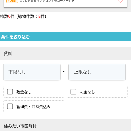
3ＬＤＫ賃貸マンション！畳コーナー付き！
棟数
6
件 (総物件数：
8
件)
条件を絞り込む
賃料
～
敷金なし
礼金なし
管理費・共益費込み
住みたい市区町村