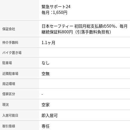
緊急サポート24
毎月
1,650円
日本セーフティー 初回月総支払額の50％、毎月
保証会社
継続保証料800円（引落手数料負担有）
1.1ヶ月
仲介手数料
バイク置き場
なし
駐車場
空無
近隣駐車場
周辺環境
-
借家区分
空家
現況
即入居可
入居可能日
専任
取引態様