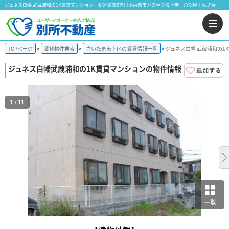
ジュネス白幡 武蔵浦和の1K賃貸マンション！駅近家賃5万円以内都市ガス単身最上階 角部屋｜株式会社 別所不動産
TOPページ
賃貸物件検索
さいたま市南区の賃貸情報一覧
ジュネス白幡 武蔵浦和の1
ジュネス白幡
武蔵浦和の1K賃貸マンションの物件情報
1 / 11
一覧