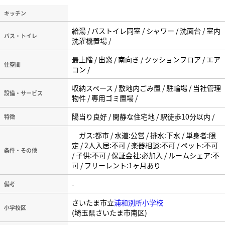
キッチン
給湯 / バストイレ同室 / シャワー / 洗面台 / 室内
バス・トイレ
洗濯機置場 /
最上階 / 出窓 / 南向き / クッションフロア / エア
住空間
コン /
収納スペース / 敷地内ごみ置 / 駐輪場 / 当社管理
設備・サービス
物件 / 専用ゴミ置場 /
陽当り良好 / 閑静な住宅地 / 駅徒歩10分以内 /
特徴
ガス:都市 / 水道:公営 / 排水:下水 / 単身者:限
定 / 2人入居:不可 / 楽器相談:不可 / ペット:不可
条件・その他
/ 子供:不可 / 保証会社:必加入 / ルームシェア:不
可 / フリーレント:1ヶ月あり
-
備考
さいたま市立
浦和別所小学校
小学校区
(埼玉県さいたま市南区)