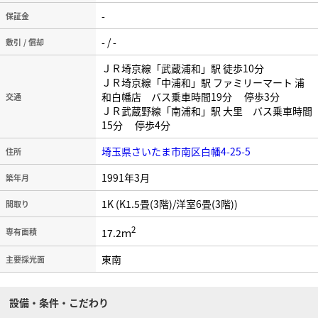
-
保証金
- / -
敷引 / 償却
ＪＲ埼京線「武蔵浦和」駅 徒歩10分
ＪＲ埼京線「中浦和」駅 ファミリーマート 浦
和白幡店 バス乗車時間19分 停歩3分
交通
ＪＲ武蔵野線「南浦和」駅 大里 バス乗車時間
15分 停歩4分
埼玉県さいたま市南区白幡4-25-5
住所
1991年3月
築年月
1K (K1.5畳(3階)/洋室6畳(3階))
間取り
2
17.2ｍ
専有面積
東南
主要採光面
設備・条件・こだわり