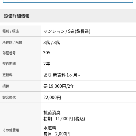
設備詳細情報
マンション / S造(鉄骨造)
種別 / 構造
3階 / 3階
所在階 / 階数
305
2年
契約期間
あり 新賃料 1ヶ月 -
更新料
要 19,000円/2年
損保
22,000円
鍵交換代
抗菌消臭
初期
11,000円
税込
水道料
その他費用
毎月
2,000円