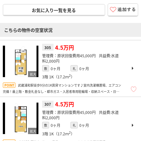
お気に入り一覧を見る
こちらの物件の空室状況
4.5万円
305
原状回復費用45,000円
水道
料2,000円
0ヶ月
0ヶ月
敷
礼
2
3階
1K（17.2ｍ
）
武蔵浦和駅徒歩9分の1K賃貸マンションです♪室内洗濯機置場、エアコン
完備！最上階・敷金礼金なし・都市ガス・入居者専用駐輪場・収納スペース・日当
たり良好
4.5万円
307
原状回復費用45,000円
水道
料2,000円
0ヶ月
0ヶ月
敷
礼
2
3階
1K（17.2ｍ
）