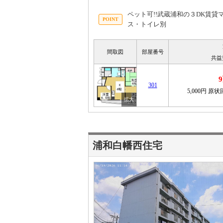
ペット可!!武蔵浦和の３DK賃
ス・トイレ別
間取図
部屋番号
共益
301
5,000円
原状回
浦和白幡西住宅