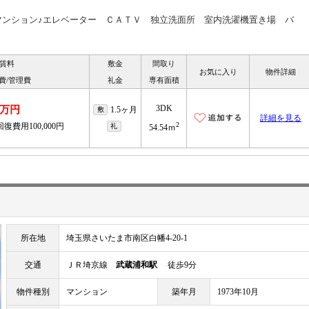
貸マンション♪エレベーター ＣＡＴＶ 独立洗面所 室内洗濯機置き場 バ
賃料
敷金
間取り
お気に入り
物件詳細
費/管理費
礼金
専有面積
3DK
9万円
1.5ヶ月
敷
詳細を見る
2
復費用100,000円
礼
54.54ｍ
所在地
埼玉県さいたま市南区白幡4-20-1
交通
ＪＲ埼京線
武蔵浦和駅
徒歩9分
物件種別
マンション
築年月
1973年10月