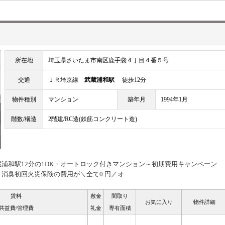
所在地
埼玉県さいたま市南区鹿手袋４丁目４番５号
交通
ＪＲ埼京線
武蔵浦和駅
徒歩12分
物件種別
マンション
築年月
1994年1月
階数/構造
2階建/RC造(鉄筋コンクリート造)
浦和駅12分の1DK・オートロック付きマンション～初期費用キャンペーン
消臭初回火災保険の費用が＼全て0 円／オ
賃料
敷金
間取り
お気に入り
物件詳細
共益費/管理費
礼金
専有面積