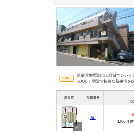
武蔵浦和駅近!!１R賃貸マンショ
GOOD！ 駅近で快適な新生活
間取図
部屋番号
共
301
3,000円
退