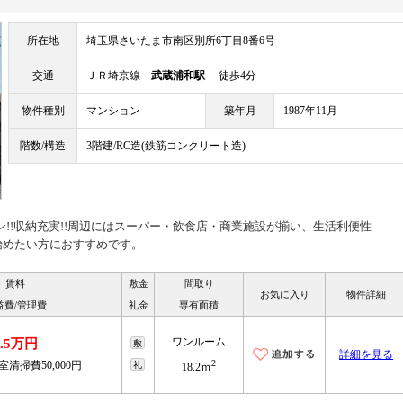
所在地
埼玉県さいたま市南区別所6丁目8番6号
交通
ＪＲ埼京線
武蔵浦和駅
徒歩4分
物件種別
マンション
築年月
1987年11月
階数/構造
3階建/RC造(鉄筋コンクリート造)
ン!!収納充実!!周辺にはスーパー・飲食店・商業施設が揃い、生活利便性
を始めたい方におすすめです。
賃料
敷金
間取り
お気に入り
物件詳細
益費/管理費
礼金
専有面積
ワンルーム
6.5万円
敷
詳細を見る
2
室清掃費50,000円
礼
18.2ｍ