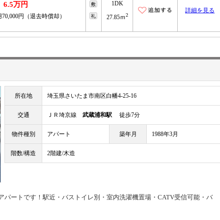
1DK
6.5万円
敷
詳細を見る
2
70,000円（退去時償却）
礼
27.85ｍ
所在地
埼玉県さいたま市南区白幡4-25-16
交通
ＪＲ埼京線
武蔵浦和駅
徒歩7分
物件種別
アパート
築年月
1988年3月
階数/構造
2階建/木造
貸アパートです！駅近・バストイレ別・室内洗濯機置場・CATV受信可能・バ