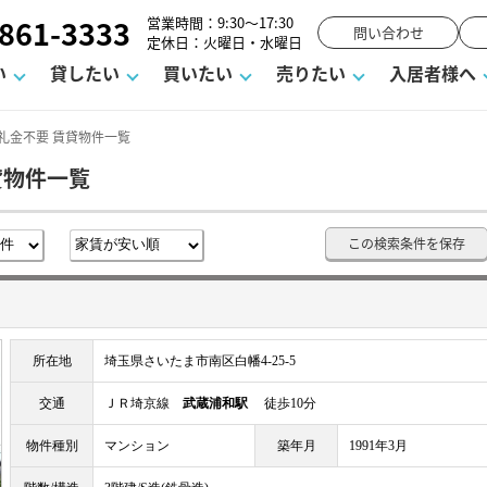
861-3333
営業時間：9:30～17:30
問い合わせ
定休日：火曜日・水曜日
い
貸したい
買いたい
売りたい
入居者様へ
礼金不要 賃貸物件一覧
貸物件一覧
用
塾
え
請フォーム
お知らせ
町名から探す
賃貸Q&A
購入までの流れ
借地底地
駐車場解約フォーム
お客様の声
相続
空室対策
駐車場を探す
よくある質問
仲介手数料について
街紹介
業界ニュース
お気に入り
マンショ
お問
この検索条件を保存
談室
までの流れ
マーハラスメントに対する基本方針
仲介と買取の違い
よくある質問
必要な書類
不動産用語・賃貸用語集
売却の流れ
所在地
埼玉県さいたま市南区白幡4-25-5
交通
ＪＲ埼京線
武蔵浦和駅
徒歩10分
物件種別
マンション
築年月
1991年3月