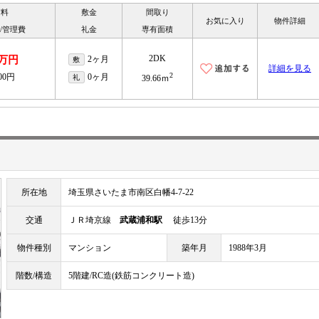
賃料
敷金
間取り
お気に入り
物件詳細
/管理費
礼金
専有面積
2DK
2万円
2ヶ月
敷
詳細を見る
2
000円
0ヶ月
礼
39.66ｍ
所在地
埼玉県さいたま市南区白幡4-7-22
交通
ＪＲ埼京線
武蔵浦和駅
徒歩13分
物件種別
マンション
築年月
1988年3月
階数/構造
5階建/RC造(鉄筋コンクリート造)