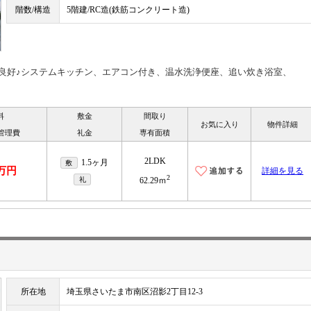
階数/構造
5階建/RC造(鉄筋コンクリート造)
良好♪システムキッチン、エアコン付き、温水洗浄便座、追い炊き浴室、
料
敷金
間取り
お気に入り
物件詳細
管理費
礼金
専有面積
2LDK
1.5ヶ月
敷
7万円
詳細を見る
2
礼
62.29ｍ
所在地
埼玉県さいたま市南区沼影2丁目12-3