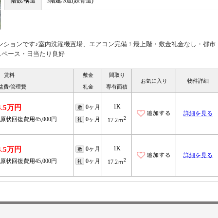
階数/構造
3階建/S造(鉄骨造)
マンションです♪室内洗濯機置場、エアコン完備！最上階・敷金礼金なし・都市
スペース・日当たり良好
賃料
敷金
間取り
お気に入り
物件詳細
益費/管理費
礼金
専有面積
1K
4.5万円
0ヶ月
敷
詳細を見る
2
原状回復費用45,000円
0ヶ月
礼
17.2ｍ
1K
4.5万円
0ヶ月
敷
詳細を見る
2
原状回復費用45,000円
0ヶ月
礼
17.2ｍ