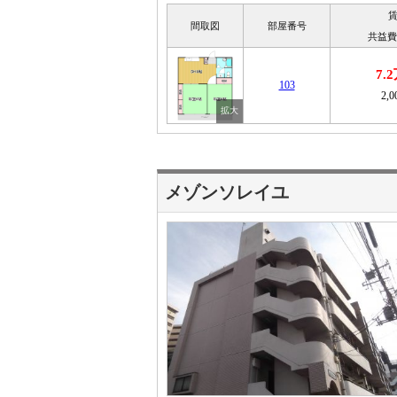
間取図
部屋番号
共益費
7.
103
2,
メゾンソレイユ