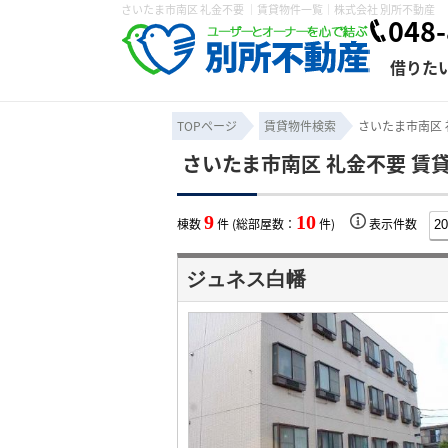
さいたま市南区 礼金不要 ｜賃貸物件一覧｜株式会社 別所不動産
048-
借りた
TOPページ
賃貸物件検索
さいたま市南区 
さいたま市南区 礼金不要 賃
条件から探す
賃貸管理について
売買物件一覧
不動産売却について
入居者様専用ページ
会社概要
スタッフ紹介
学区から探す
購入時の諸費
賃貸経営
住み替
退去申
9
10
棟数
件 (総部屋数：
件)
表示件数
保存した検索条件
オーナー座談会
媒介契約の種類
個人情報の取り扱い
賃貸法律相
諸費用
賃貸契約
カスタ
ジュネス白幡
よくある質問