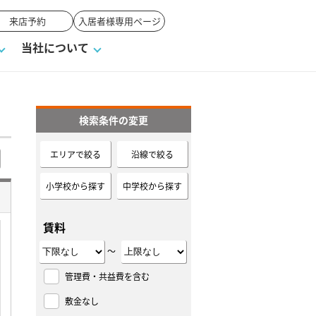
来店予約
入居者様専用ページ
当社について
検索条件の変更
一覧
ンVS戸建て
い合わせ
ワンポイント税務
業者の選び方
物件閲覧履歴
来店予約
賃貸vs持ち家
エリアで絞る
沿線で絞る
高く売るポイント
小学校から探す
中学校から探す
賃料
～
管理費・共益費を含む
敷金なし