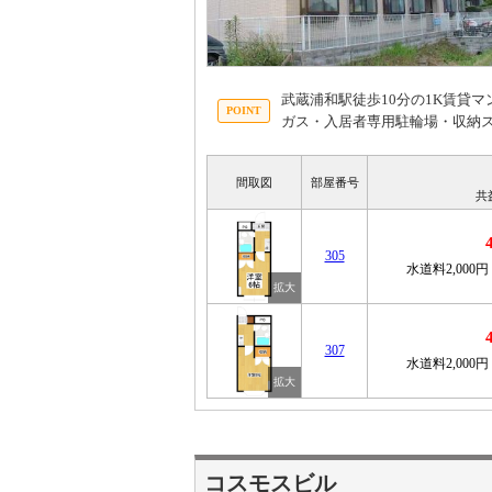
武蔵浦和駅徒歩10分の1K賃貸
ガス・入居者専用駐輪場・収納
間取図
部屋番号
共
305
水道料2,000円
307
水道料2,000円
コスモスビル