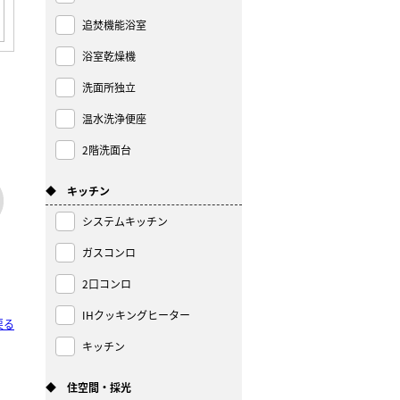
追焚機能浴室
浴室乾燥機
洗面所独立
温水洗浄便座
2階洗面台
◆ キッチン
システムキッチン
ガスコンロ
2口コンロ
IHクッキングヒーター
戻る
キッチン
◆ 住空間・採光