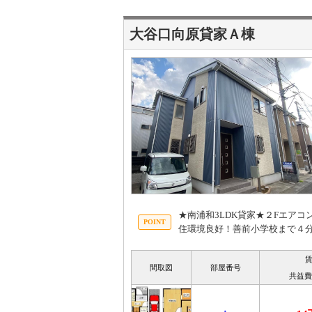
大谷口向原貸家Ａ棟
★南浦和3LDK貸家★２Fエア
住環境良好！善前小学校まで４分
間取図
部屋番号
共益費