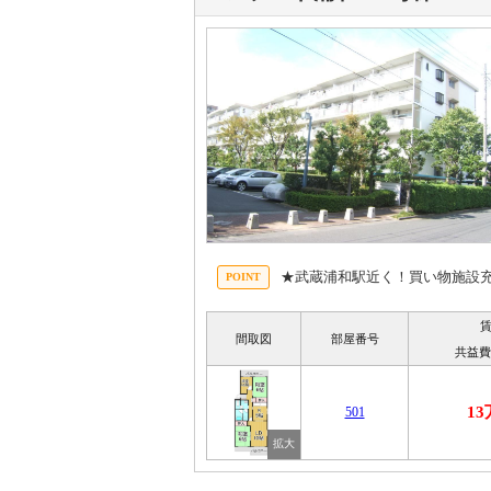
★武蔵浦和駅近く！買い物施設
間取図
部屋番号
共益費
1
501