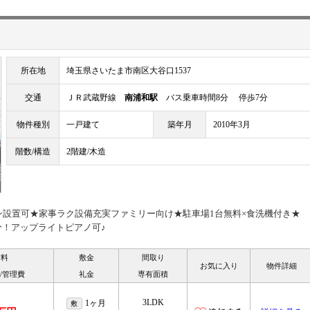
所在地
埼玉県さいたま市南区大谷口1537
交通
ＪＲ武蔵野線
南浦和駅
バス乗車時間8分 停歩7分
物件種別
一戸建て
築年月
2010年3月
階数/構造
2階建/木造
コン設置可★家事ラク設備充実ファミリー向け★駐車場1台無料×食洗機付き★
！アップライトピアノ可♪
賃料
敷金
間取り
お気に入り
物件詳細
/管理費
礼金
専有面積
3LDK
1ヶ月
敷