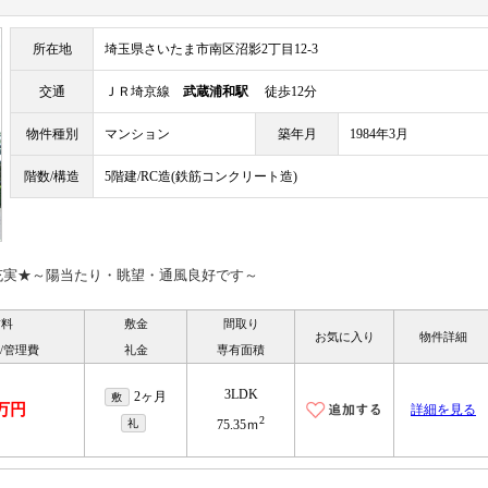
所在地
埼玉県さいたま市南区沼影2丁目12-3
交通
ＪＲ埼京線
武蔵浦和駅
徒歩12分
物件種別
マンション
築年月
1984年3月
階数/構造
5階建/RC造(鉄筋コンクリート造)
充実★～陽当たり・眺望・通風良好です～
賃料
敷金
間取り
お気に入り
物件詳細
/管理費
礼金
専有面積
3LDK
2ヶ月
敷
3万円
詳細を見る
2
礼
75.35ｍ