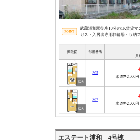
武蔵浦和駅徒歩10分の1K賃貸
ガス・入居者専用駐輪場・収納
間取図
部屋番号
共
305
水道料2,000円
307
水道料2,000円
エステート浦和 4号棟