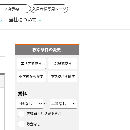
来店予約
入居者様専用ページ
当社について
検索条件の変更
一覧
ンVS戸建て
い合わせ
ワンポイント税務
業者の選び方
物件閲覧履歴
来店予約
賃貸vs持ち家
エリアで絞る
沿線で絞る
高く売るポイント
小学校から探す
中学校から探す
賃料
～
管理費・共益費を含む
敷金なし