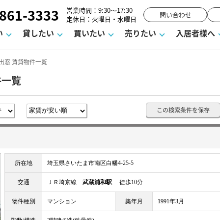
861-3333
営業時間：9:30～17:30
問い合わせ
定休日：火曜日・水曜日
い
貸したい
買いたい
売りたい
入居者様へ
出窓 賃貸物件一覧
件一覧
用
塾
え
請フォーム
お知らせ
町名から探す
賃貸Q&A
購入までの流れ
借地底地
駐車場解約フォーム
お客様の声
相続
空室対策
駐車場を探す
よくある質問
仲介手数料について
街紹介
業界ニュース
お気に入り
マンショ
お問
この検索条件を保存
談室
までの流れ
マーハラスメントに対する基本方針
仲介と買取の違い
よくある質問
必要な書類
不動産用語・賃貸用語集
売却の流れ
所在地
埼玉県さいたま市南区白幡4-25-5
交通
ＪＲ埼京線
武蔵浦和駅
徒歩10分
物件種別
マンション
築年月
1991年3月