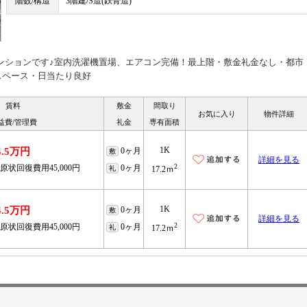
階数/構造
3階建/S造(鉄骨造)
マンションです♪室内洗濯機置場、エアコン完備！最上階・敷金礼金なし・都市
スペース・日当たり良好
賃料
敷金
間取り
お気に入り
物件詳細
益費/管理費
礼金
専有面積
1K
4.5万円
0ヶ月
敷
詳細を見る
2
原状回復費用45,000円
0ヶ月
礼
17.2ｍ
1K
4.5万円
0ヶ月
敷
詳細を見る
2
原状回復費用45,000円
0ヶ月
礼
17.2ｍ