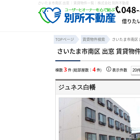
さいたま市南区 出窓 ｜賃貸物件一覧｜株式会社 別所不動産
048-
借りた
TOPページ
賃貸物件検索
さいたま市南区 
さいたま市南区 出窓 賃貸物
条件から探す
賃貸管理について
売買物件一覧
不動産売却について
入居者様専用ページ
会社概要
スタッフ紹介
学区から探す
購入時の諸費
賃貸経営
住み替
退去申
3
4
棟数
件 (総部屋数：
件)
表示件数
保存した検索条件
オーナー座談会
媒介契約の種類
個人情報の取り扱い
賃貸法律相
諸費用
賃貸契約
カスタ
ジュネス白幡
よくある質問