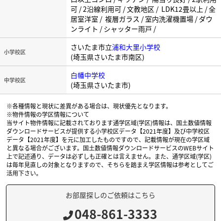
可 / 2沿線利用可 / 文教地区 / LDK12畳以上 / 全
居室洋室 / 複層ガラス / 室内洗濯機置場 / ダウ
ンライト / シャッター雨戸 /
さいたま市立
浦和大里小学校
小学校区
(埼玉県さいたま市南区)
白幡中学校
中学校区
(埼玉県さいたま市)
※各種情報と現状に差異がある場合は、現状優先となります。
※物件情報の学区情報について
当サイト物件情報に記載されております通学区域(学区)情報は、国土数値情報
ダウンロードサービスが提供する小学校区データ【2021年度】及び中学校区
データ【2021年度】を元に加工したものですので、記載情報が現在の学区域
と異なる場合がございます。国土数値情報ダウンロードサービスのWEBサイト
上で記述通り、データは必ずしも正確とは言えません。また、通学区域(学区)
は毎年見直しの対象となりますので、そちらを踏まえ学区情報は参考としてご
活用下さい。
お部屋探しのご依頼はこちら
048-861-3333