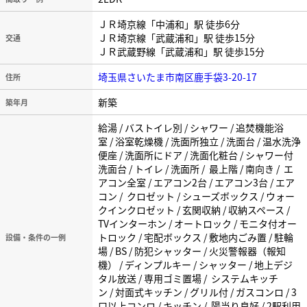
ＪＲ埼京線「中浦和」駅 徒歩6分
ＪＲ埼京線「武蔵浦和」駅 徒歩15分
交通
ＪＲ武蔵野線「武蔵浦和」駅 徒歩15分
埼玉県さいたま市南区鹿手袋3-20-17
住所
新築
築年月
給湯 / バストイレ別 / シャワー / 追焚機能浴
室 / 浴室乾燥機 / 洗面所独立 / 洗面台 / 温水洗浄
便座 / 洗面所にドア / 洗面化粧台 / シャワー付
洗面台 / トイレ / 洗面所 / 最上階 / 南向き / エ
アコン全室 / エアコン2台 / エアコン3台 / エア
コン / クロゼット / シューズボックス / ウォー
クインクロゼット / 玄関収納 / 収納スペース /
TVインターホン / オートロック / モニタ付オー
トロック / 宅配ボックス / 敷地内ごみ置 / 駐輪
設備・条件の一例
場 / BS / 防犯シャッター / 火災警報器（報知
機） / ディンプルキー / シャッター / 地上デジ
タル放送 / 専用ゴミ置場 / システムキッチ
ン / 対面式キッチン / グリル付 / ガスコンロ / 3
口以上コンロ / キッチン / 陽当り良好 / 2駅利用