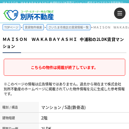
ＭＡＩＳＯＮ ＷＡＫＡＢＡＹＡＳＨＩ 中浦和の2LDK賃貸マンション！都市ガスペアガラス洗面所独立ホスクリーン敷地内ゴミ集積所｜株式会社 別所不動産
TOPページ
賃貸物件検索
さいたま市南区の賃貸情報一覧
ＭＡＩＳＯＮ ＷＡＫＡＢＡ
ＭＡＩＳＯＮ ＷＡＫＡＢＡＹＡＳＨＩ
中浦和の2LDK賃貸マン
ション
こちらの物件は掲載が終了しています。
※このページの情報は広告情報ではありません。過去から現在まで株式会社
別所不動産のホームぺージに掲載されていた物件情報を元に生成した参考情報
です。
マンション / S造(鉄骨造)
種別 / 構造
2階
建物階建
2LDK
間取り一例