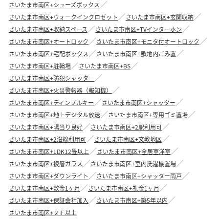
さいたま市南区+シューズボックス
さいたま市南区+ウォークインクロゼット
さいたま市南区+玄関収納
さいたま市南区+収納スペース
さいたま市南区+TVインターホン
さいたま市南区+オートロック
さいたま市南区+モニタ付オートロック
さいたま市南区+宅配ボックス
さいたま市南区+敷地内ごみ置
さいたま市南区+駐輪場
さいたま市南区+BS
さいたま市南区+防犯シャッター
さいたま市南区+火災警報器（報知機）
さいたま市南区+ディンプルキー
さいたま市南区+シャッター
さいたま市南区+地上デジタル放送
さいたま市南区+専用ゴミ置場
さいたま市南区+陽当り良好
さいたま市南区+2駅利用可
さいたま市南区+2沿線利用可
さいたま市南区+文教地区
さいたま市南区+LDK12畳以上
さいたま市南区+全居室洋室
さいたま市南区+複層ガラス
さいたま市南区+室内洗濯機置場
さいたま市南区+ダウンライト
さいたま市南区+シャッター雨戸
さいたま市南区+敷金1ヶ月
さいたま市南区+礼金1ヶ月
さいたま市南区+保証会社加入
さいたま市南区+築5年以内
さいたま市南区+２Ｆ以上