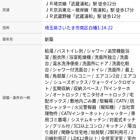
ＪＲ埼京線「武蔵浦和」駅 徒歩12分
ＪＲ京浜東北・根岸線「南浦和」駅 徒歩17分
交通
ＪＲ武蔵野線「武蔵浦和」駅 徒歩12分
埼玉県さいたま市南区白幡1-14-22
住所
新築
築年月
給湯 / バストイレ別 / シャワー / 追焚機能浴
室 / 脱衣所 / 浴室乾燥機 / 洗面所独立 / 洗面
台 / 温水洗浄便座 / 洗面所にドア / 洗面化粧
台 / シャワー付洗面台 / トイレ / 洗面所 / 最上
階 / 角部屋 / バルコニー / エアコン2台 / エアコ
ン / シューズボックス / ウォークインクロゼッ
ト / 玄関収納 / 収納スペース / TVインターホ
ン / オートロック / モニタ付オートロック / 宅
設備・条件の一例
配ボックス / 敷地内ごみ置 / 駐輪場 / CATV / 防
犯シャッター / 火災警報器（報知機） / 当社管
理物件 / CATVインターネット / シャッター / 専
用ゴミ置場 / システムキッチン / 対面式キッチ
ン / グリル付 / 3口以上コンロ / キッチン / 陽当
り良好 / 閑静な住宅地 / 始発駅 / 2駅利用可 / 2
沿線利用可 / LDK12畳以上 / 全居室洋室 / 室内